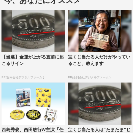
今、あなたにオススメ
本作に登場する阿岐本組が拠点を構えているのが葛飾と
いうことで、由緒正しき柴又帝釈天を訪れた一同。門前に
車を乗り付け、佐藤を先頭に阿岐本組の面々、木村監督が
姿を現すと、参道に集まったファンから一斉に歓声が上が
った。メンバーは参道でファンと笑顔で握手やハイタッチ
を交わすなど“全員善人”のファンサービスで地元密着ぶり
【当選】金運が上がる直前に起
宝くじ当たる人だけがやってい
をアピール。ファンへのあいさつを終え、参拝すると、場
こるサイン
ること、教えます
所をお堂に移して祈祷を受けた。
PR(合同会社デジタルファーム )
PR(合同会社デジタルファーム )
祈祷を終え、再び姿を現すと、阿岐本組のメンバーはお
そろいのかわいらしい黄色の法被を羽織って登場。西島は
「こんなに暑い中、帝釈天で祈願ができて、本当にヒット
するんじゃないかという気がしてきました！」と。
この日は快晴に恵まれ、伊藤が「ヒット祈願に相応しい
ような天気ですね」、池田も「昨日も明日も雨の予報、そ
西島秀俊、西田敏行W主演「任
宝くじ当たる人は“たまたま”じ