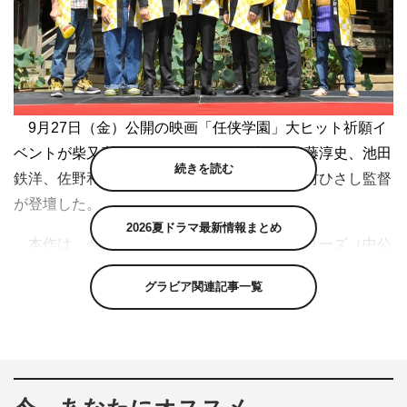
9月27日（金）公開の映画「任侠学園」大ヒット祈願イ
ベントが柴又帝釈天で行われ、西島秀俊、伊藤淳史、池田
続きを読む
鉄洋、佐野和真、前田航基、佐藤蛾次郎、木村ひさし監督
が登壇した。
2026夏ドラマ最新情報まとめ
本作は、今野敏による人気小説「任侠」シリーズ（中公
文庫）を西島秀俊と西田敏行のW主演で映画化。世の中の
グラビア関連記事一覧
ルールは絶対守る、社会奉仕が大好きな弱小ヤクザ“阿岐
本組（あきもとぐみ）”が義理と人情を武器に、倒産寸前
の私立高校や出版社、病院や映画館など、困っている人た
ちをボランティア精神で助けていくエンターテインメント
作。