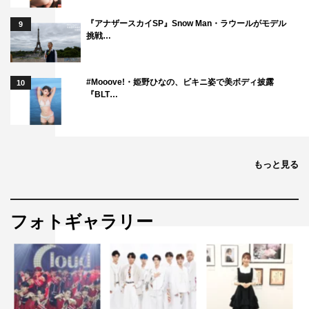
佐野和真 前田航基・戸田昌宏 猪野学 加治将樹 川島
『アナザースカイSP』Snow Man・ラウールがモデル
9
潤哉 福山翔大・高木ブー 佐藤蛾次郎・桜井日奈子 白
挑戦…
竜 光石研 中尾彬（特別出演） 生瀬勝久
#Mooove!・姫野ひなの、ビキニ姿で美ボディ披露
10
原作：今野敏『任侠学園』（中公文庫）
『BLT…
脚本：酒井雅秋
監督：木村ひさし
幹事・配給：エイベックス・ピクチャーズ
もっと見る
企画・制作プロダクション：ROBOT
公式HP：
www.ninkyo-gakuen.jp
フォトギャラリー
Twitter＆Facebook：@ninkyogakuen
©今野敏
©2019 映画「任侠学園」製作委員会