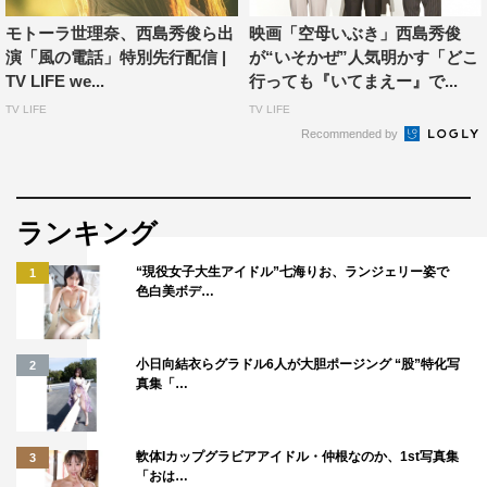
発案でキャスト陣は、ひで坊（西島）、あっくん（伊
藤）、てっちゃん（池田）、かず坊（佐野）、まる（前
モトーラ世理奈、西島秀俊ら出
映画「空母いぶき」西島秀俊
演「風の電話」特別先行配信 |
が“いそかぜ”人気明かす「どこ
田）と呼び合ったそうで、池田は「先輩後輩関係なくあだ
TV LIFE we...
行っても『いてまえー』で...
名で呼び合うことで仲を深めた」と西島の男気ある裏話を
TV LIFE
TV LIFE
披露した。
Recommended by
さらに仲を深めたエピソードとして佐野は、「反省会と
いう名の飲み会で、僕らみたいな若手も誘ってくれて、そ
ランキング
の時に西島さんが『お前が大きくなったら、お前の作品に
出させてくれよ』と約束してくださったのがうれしくて、
“現役女子大生アイドル”七海りお、ランジェリー姿で
1
それを思って頑張ってます」と反省会秘話を披露した。
色白美ボデ…
また組長役の西田敏行との共演シーンが多かった前田は
小日向結衣らグラドル6人が大胆ポージング “股”特化写
2
「言葉じゃ表せないくらいオーラがすごくて圧倒されまし
真集「…
た。テストでやっている時に一瞬でも気を抜いてしまう
と、いち視聴者の気分になって、それくらい憧れの人と一
軟体Iカップグラビアアイドル・仲根なのか、1st写真集
3
緒にやれてうれしかった」と撮影を振り返った。
「おは…