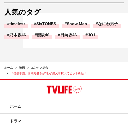
人気のタグ
timelesz
SixTONES
Snow Man
なにわ男子
乃木坂46
櫻坂46
日向坂46
JO1
ホーム
映画
エンタメ総合
「任侠学園」西島秀俊らが“地元”柴又帝釈天でヒット祈願！
ホーム
ドラマ