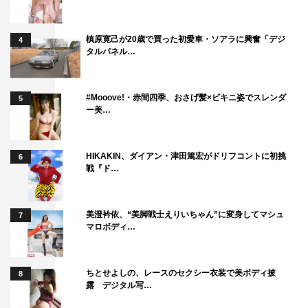
そんな阿岐本組の面々について、木村監督は「最初にイ
メージしていたものより、撮影をしながらそれぞれの役が
槙原寛己が20歳で買った初愛車・ソアラに興奮「デジ
4
タルパネル…
膨らんでいった感じで、こういったこともなかなかないの
で、貴重な体験をさせてもらったかなと思います」と。
#Mooove!・赤間四季、おさげ髪×ビキニ姿でスレンダ
5
最後に西島は「笑って泣ける世直しエンターテイメント
ー美…
で、悪いことは一切しないヤクザが、学校を再建しよう
と、学生たちと徐々に心を通わせて、最後はそんな彼らの
HIKAKIN、ダイアン・津田篤宏がドリフコントに初挑
6
背中を押していくような、本当に笑って笑って、そしてじ
戦『ド…
ーんと泣けるそんな作品です。ぜひぜひ劇場に足をお運び
ください！」と呼びかけた。
美澄衿依、“美脚戦士えりいちゃん”に変身してマシュ
7
マロボディ…
映画「任侠学園」
9月27日（金）全国公開
ちとせよしの、レースのセクシー衣装で美ボディ披
8
露 デジタル写…
出演：西島秀俊 西田敏行
伊藤淳史 葵わかな 葉山奨之 池田鉄洋