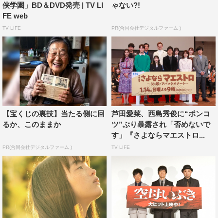
して今日は晴れ、さすが晴れ男西島秀俊！」と声をそろえ
侠学園」BD＆DVD発売 | TV LI
ゃない?!
FE web
た。
TV LIFE
PR(合同会社デジタルファーム )
すると佐藤は「実は僕も晴れ男（笑）」と話しだし「寅
さんを50年やってるけど、こうして帝釈天でステージに上
がるなんて初めて。この腹巻きも最初の寅さんの時からし
ているやつで、寅さんも年末にまた映画が…」と気づけば
寅さんの宣伝を始め、キャスト、スタッフ、一般客も大爆
笑。
【宝くじの裏技】当たる側に回
芦田愛菜、西島秀俊に“ポンコ
るか、このままか
ツ”ぶり暴露され「否めないで
帝釈天での参拝の感想を求められた伊藤は「手を合わせ
す」『さよならマエストロ...
ると鳥肌が立つような、みんなでこうしてお参りして本当
PR(合同会社デジタルファーム )
TV LIFE
にこの映画をヒットさせたいという気持ちが一層ぐっとき
ました」と。
佐藤が「寅さんと同じようにこの映画も人情があってい
い映画です」と話すように、人情味あふれる本作。西島の