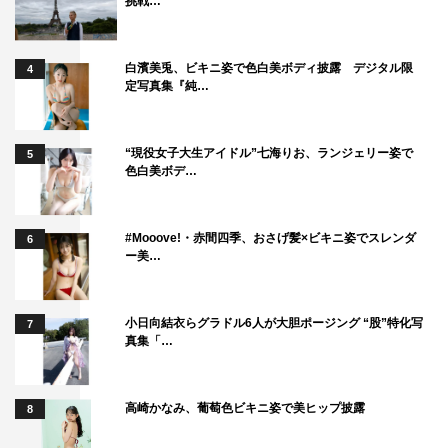
挑戦…
白濱美兎、ビキニ姿で色白美ボディ披露 デジタル限
4
定写真集『純…
“現役女子大生アイドル”七海りお、ランジェリー姿で
5
色白美ボデ…
#Mooove!・赤間四季、おさげ髪×ビキニ姿でスレンダ
6
ー美…
小日向結衣らグラドル6人が大胆ポージング “股”特化写
7
真集「…
高崎かなみ、葡萄色ビキニ姿で美ヒップ披露
8