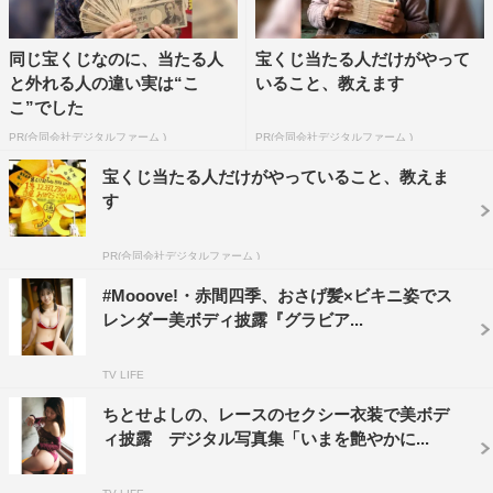
同じ宝くじなのに、当たる人
宝くじ当たる人だけがやって
と外れる人の違い実は“こ
いること、教えます
こ”でした
PR(合同会社デジタルファーム )
PR(合同会社デジタルファーム )
宝くじ当たる人だけがやっていること、教えま
す
PR(合同会社デジタルファーム )
#Mooove!・赤間四季、おさげ髪×ビキニ姿でス
レンダー美ボディ披露『グラビア...
TV LIFE
ちとせよしの、レースのセクシー衣装で美ボデ
ィ披露 デジタル写真集「いまを艶やかに...