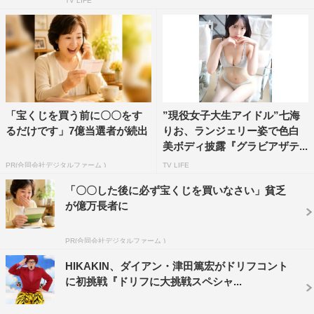
TV LIFE
「宝くじを買う前に〇〇をす
”現役女子大生アイドル”七海
るだけです」7億当選者が続出
りお、ランジェリー姿で色白
美ボディ披露『グラビアザテ...
PR(合同会社デジタルファーム )
TV LIFE
「〇〇した後に必ず宝くじを買いなさい」貧乏
が億万長者に
PR(合同会社デジタルファーム )
HIKAKIN、ダイアン・津田篤宏がドリフコント
に初挑戦『ドリフに大挑戦スペシャ...