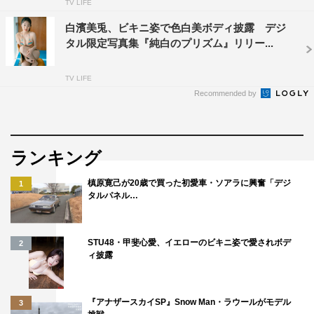
TV LIFE
白濱美兎、ビキニ姿で色白美ボディ披露 デジ
タル限定写真集『純白のプリズム』リリー...
TV LIFE
Recommended by
ランキング
槙原寛己が20歳で買った初愛車・ソアラに興奮「デジ
1
タルパネル…
STU48・甲斐心愛、イエローのビキニ姿で愛されボデ
2
ィ披露
『アナザースカイSP』Snow Man・ラウールがモデル
3