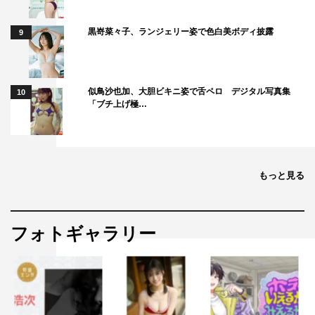
黒嵜菜々子、ランジェリー姿で色白美ボディ披露
9
似鳥沙也加、大胆ビキニ姿で舌ペロ デジタル写真集
10
「ブチ上げ極…
もっと見る
フォトギャラリー