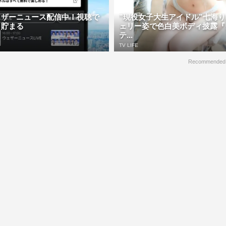
ェザーニュース配信中！視聴で
”現役女子大生アイドル”七海
ト貯まる
ェリー姿で色白美ボディ披露『
テ...
TV LIFE
Recommended