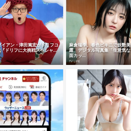
N、ダイアン・津田篤宏がドリフコ
麻倉瑞季、春色ビキニで妖艶美
『ドリフに大挑戦スペシャ...
露 デジタル写真集「生意気な
面カッ...
TV LIFE