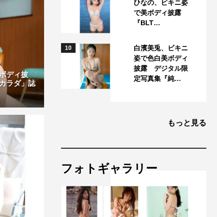
ひなの、ビキニ姿
で美ボディ披露
『BLT…
白濱美兎、ビキニ
10
姿で色白美ボディ
披露 デジタル限
ボディ披
定写真集『純…
カラダ」誌
もっと見る
フォトギャラリー