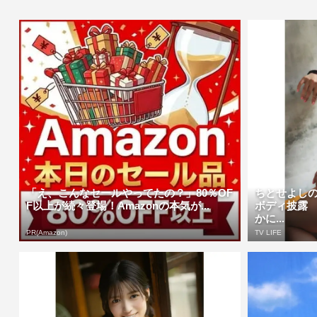
「え、こんなセールやってたの？」80％OF
ちとせよし
F以上が続々登場！Amazonの本気が...
ボディ披露
かに...
PR(Amazon)
TV LIFE