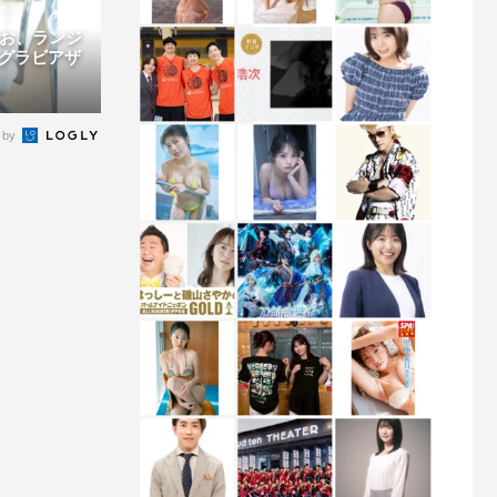
りお、ランジ
グラビアザ
 by