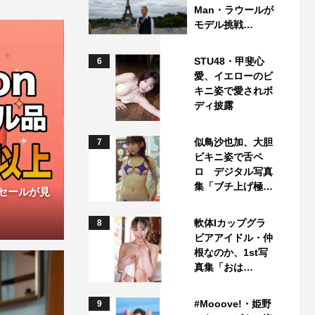
Man・ラウールが
モデル挑戦…
STU48・甲斐心
6
愛、イエローのビ
キニ姿で愛されボ
ディ披露
似鳥沙也加、大胆
7
ビキニ姿で舌ペ
ロ デジタル写真
集「ブチ上げ極…
ムセールが見
軟体Iカップグラ
8
ビアアイドル・仲
根なのか、1st写
真集「おは…
#Mooove!・姫野
9