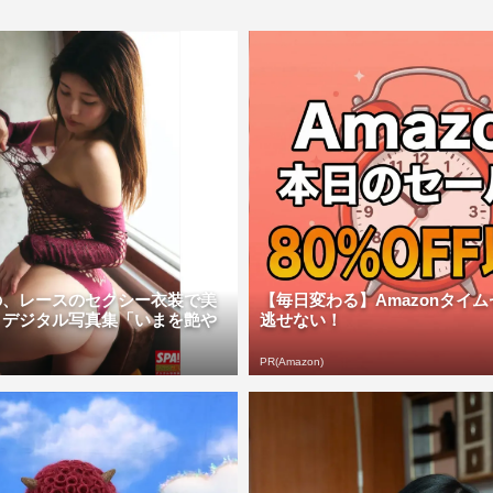
の、レースのセクシー衣装で美
【毎日変わる】Amazonタイ
 デジタル写真集「いまを艶や
逃せない！
PR(Amazon)