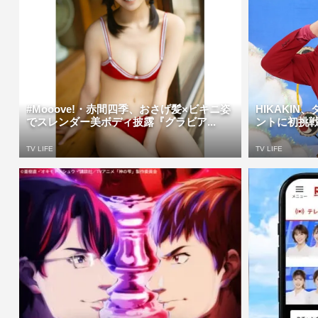
#Mooove!・赤間四季、おさげ髪×ビキニ姿
HIKAKI
でスレンダー美ボディ披露『グラビア...
ントに初挑戦
TV LIFE
TV LIFE