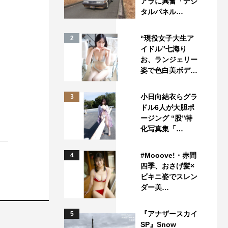
アラに興奮「デジ
タルパネル…
“現役女子大生ア
2
イドル”七海り
お、ランジェリー
姿で色白美ボデ…
小日向結衣らグラ
3
ドル6人が大胆ポ
ージング “股”特
化写真集「…
#Mooove!・赤間
4
四季、おさげ髪×
ビキニ姿でスレン
ダー美…
『アナザースカイ
5
SP』Snow