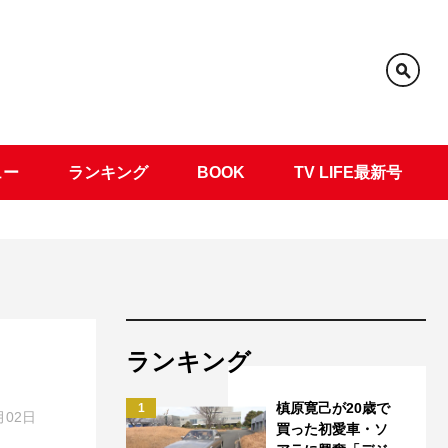
ュー
ランキング
BOOK
TV LIFE最新号
ランキング
槙原寛己が20歳で
1
月02日
買った初愛車・ソ