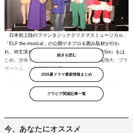
日本初上陸のファンタジッククリスマスミュージカル
「ELF the musical」の公開ゲネプロ＆囲み取材が行わ
れ、W主演を務める浜中文一、松本幸大（宇宙Six）をは
続きを読む
じめ、沙央くらま、東山義久、吉田メタル、鳳翔大、ブラ
ザートム、一路真輝が出席した。
2026夏ドラマ最新情報まとめ
本作は、2003年にウィル・フェレル主演で全米大ヒッ
トを記録し、NYのブロードウェイやアメリカ国内、ロン
グラビア関連記事一覧
ドンなどで上演されている大人気ミュージカル。北極でサ
ンタクロースに育てられた人間の男の子・バディ（浜中）
が、NYへ実の父親を探しにやってくる奇跡の物語。
今、あなたにオススメ
12月4日まで主演ミュージカル「50Shades！～クリス