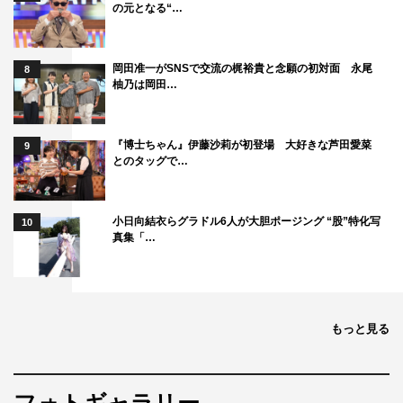
の元となる“…
岡田准一がSNSで交流の梶裕貴と念願の初対面 永尾
8
柚乃は岡田…
『博士ちゃん』伊藤沙莉が初登場 大好きな芦田愛菜
9
とのタッグで…
小日向結衣らグラドル6人が大胆ポージング “股”特化写
10
真集「…
もっと見る