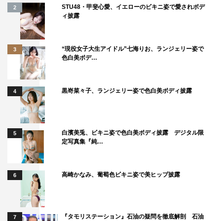
STU48・甲斐心愛、イエローのビキニ姿で愛されボデ
2
ィ披露
“現役女子大生アイドル”七海りお、ランジェリー姿で
3
色白美ボデ…
黒嵜菜々子、ランジェリー姿で色白美ボディ披露
4
白濱美兎、ビキニ姿で色白美ボディ披露 デジタル限
5
定写真集『純…
高崎かなみ、葡萄色ビキニ姿で美ヒップ披露
6
『タモリステーション』石油の疑問を徹底解剖 石油
7