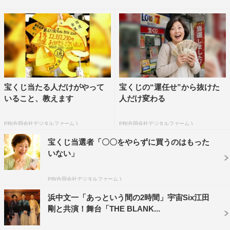
チャン・グレイの歪んだ性癖～」に出演していた浜中は
「楽しみですね。日本初上陸ですから！」と語ると、「2
日前までエロやってましたから。真逆ですからね（笑）」
と笑った。
浜中＆松本は今回が初共演。お互いの印象を聞かれるも
「特にないですよ。僕があんまり稽古に参加できなかった
宝くじ当たる人だけがやって
宝くじの“運任せ”から抜けた
いること、教えます
人だけ変わる
ので、印象とか本当にない。真実をお伝えしないと！」と
淡々と話す浜中に対し、松本は「文ちゃんがやっていた作
PR(合同会社デジタルファーム )
PR(合同会社デジタルファーム )
品をメタルさんと一緒に観に行ったんですけど、素直にす
宝くじ当選者「〇〇をやらずに買うのはもった
ごいなと思いました。ずっと東京と大阪で（活動の）環境
いない」
が違ったので。もちろん、文ちゃんのお芝居のすごさは知
っていたんでけど、あらためて今回バディを演じているの
PR(合同会社デジタルファーム )
を見て、この期間で作り上げてるのがすごい！」と絶賛し
浜中文一「あっという間の2時間」宇宙Six江田
た。
剛と共演！舞台「THE BLANK...
また、理想のクリスマスの過ごし方を聞かれ「家にい