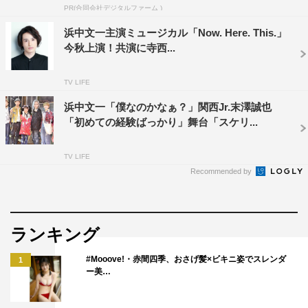
PR(合同会社デジタルファーム )
浜中文一主演ミュージカル「Now. Here. This.」
今秋上演！共演に寺西...
TV LIFE
ステージ
宇宙six
浜中文一
浜中文一「僕なのかなぁ？」関西Jr.末澤誠也
「初めての経験ばっかり」舞台「スケリ...
TV LIFE
Recommended by
ランキング
#Mooove!・赤間四季、おさげ髪×ビキニ姿でスレンダ
1
ー美…