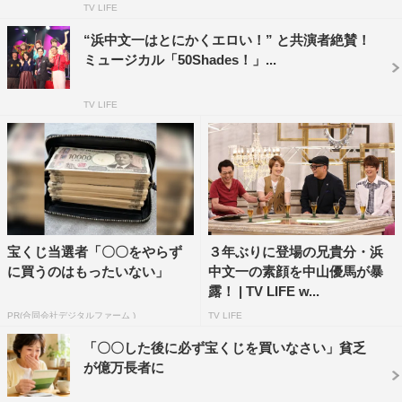
TV LIFE
る。家でゆっくりしたい」と即答する浜中に、トムが「嘘
でもいいから明るいのにしろ！（笑）」と一喝。
“浜中文一はとにかくエロい！” と共演者絶賛！
ミュージカル「50Shades！」...
すると、松本が「僕は生クリームが大好きなので、クリ
スマスは生クリームたっぷりのケーキを食べるのがマス
TV LIFE
ト」と笑顔で話し「宇宙Sixでクリスマスパーティーをし
たい！そこに文ちゃんも来てくれたら。江田（剛）ちゃん
もいるよ」と提案。しかし、浜中は「ちょっと行きたくな
い…もう宇宙Sixはいいかな（笑）。宇宙Sixとの共演が連
チャンで続いたので」と塩対応。しかし、松本の献身的な
宝くじ当選者「〇〇をやらず
３年ぶりに登場の兄貴分・浜
誘いに折れ、「やったら行きます」と約束した。
に買うのはもったいない」
中文一の素顔を中山優馬が暴
露！ | TV LIFE w...
ミュージカル「ELF the musical」は12月6日（金）～15
日（日）まで東京・品川ステラボール、12月21日
PR(合同会社デジタルファーム )
TV LIFE
（土）、22日（日）は大阪・森ノ宮ピロティホールで上演
「〇〇した後に必ず宝くじを買いなさい」貧乏
が億万長者に
される。