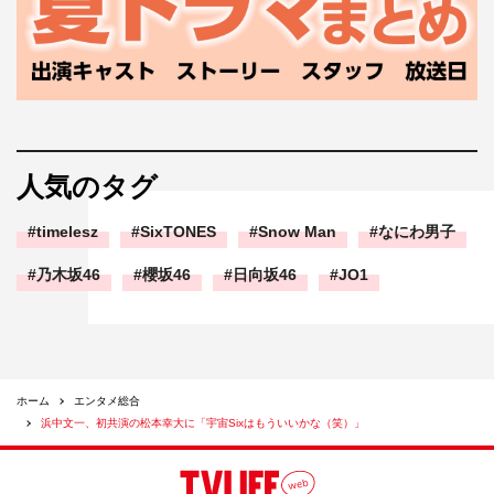
人気のタグ
timelesz
SixTONES
Snow Man
なにわ男子
乃木坂46
櫻坂46
日向坂46
JO1
ホーム
エンタメ総合
浜中文一、初共演の松本幸大に「宇宙Sixはもういいかな（笑）」