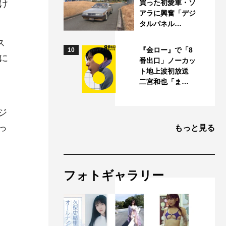
け
買った初愛車・ソ
アラに興奮「デジ
タルパネル…
ス
『金ロー』で「8
10
に
番出口」ノーカッ
ト地上波初放送
二宮和也「ま…
ジ
っ
もっと見る
フォトギャラリー