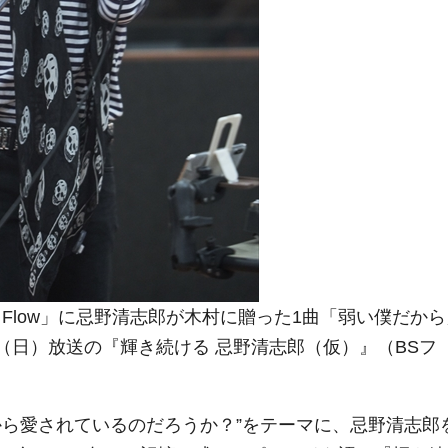
he Flow」に忌野清志郎が木村に贈った1曲「弱い僕だか
日（日）放送の『輝き続ける 忌野清志郎（仮）』（BSフ
から愛されているのだろうか？”をテーマに、忌野清志郎