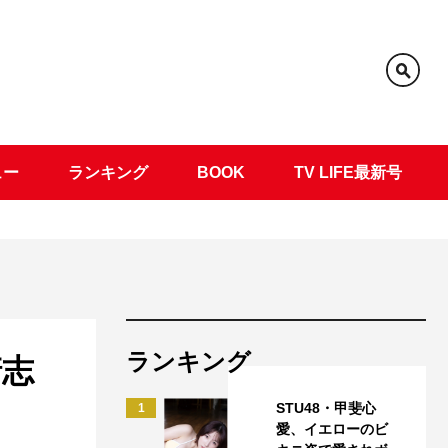
ュー
ランキング
BOOK
TV LIFE最新号
ランキング
清志
STU48・甲斐心
1
愛、イエローのビ