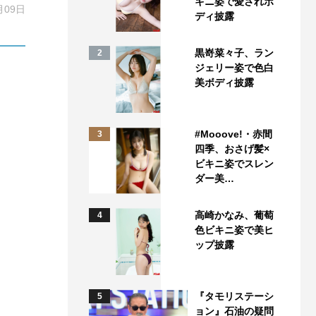
キニ姿で愛されボ
月09日
ディ披露
黒嵜菜々子、ラン
2
ジェリー姿で色白
美ボディ披露
#Mooove!・赤間
3
四季、おさげ髪×
ビキニ姿でスレン
ダー美…
高崎かなみ、葡萄
4
色ビキニ姿で美ヒ
ップ披露
『タモリステーシ
5
ョン』石油の疑問