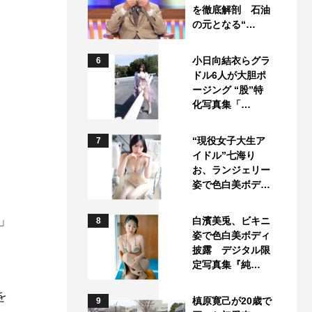
を徹底解剖 石油
の元となる“…
小日向結衣らグラ
6
ドル6人が大胆ポ
ージング “股”特
化写真集「…
“現役女子大生ア
7
イドル”七海り
お、ランジェリー
姿で色白美ボデ…
ら」
白濱美兎、ビキニ
8
姿で色白美ボディ
披露 デジタル限
定写真集『純…
を
槙原寛己が20歳で
9