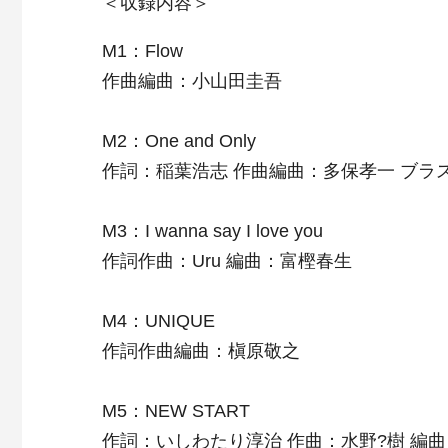
＜収録内容＞
M1：Flow
作曲編曲：小山田圭吾
M2：One and Only
作詞：稲葉浩志 作曲編曲：多保孝一 ブラ
M3：I wanna say I love you
作詞作曲：Uru 編曲：富樫春生
M4：UNIQUE
作詞作曲編曲：槇原敬之
M5：NEW START
作詞：いしわたり淳治 作曲：水野?樹 編曲：