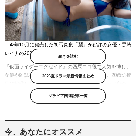
今年10月に発売した初写真集「麗」が好評の女優・黒崎
レイナの2020年カレンダー発売が決定した。
続きを読む
『仮面ライダーエグゼイド』の西馬ニコ役で人気を博し、
女優や雑誌モデルなど幅広く活躍している黒崎。20歳の節
2026夏ドラマ最新情報まとめ
目に挑戦した初写真集では、雪にまみれてはしゃぐ姿や、
ロッジで大胆な初ランジェリー姿も披露した。
グラビア関連記事一覧
今、あなたにオススメ