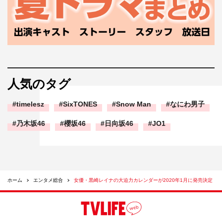
人気のタグ
timelesz
SixTONES
Snow Man
なにわ男子
乃木坂46
櫻坂46
日向坂46
JO1
ホーム
エンタメ総合
女優・黒崎レイナの大迫力カレンダーが2020年1月に発売決定