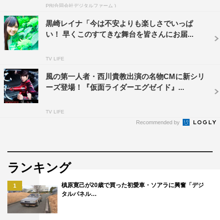
PR(合同会社デジタルファーム )
黒崎レイナ「今は不安よりも楽しさでいっぱ
い！ 早くこのすてきな舞台を皆さんにお届...
TV LIFE
風の第一人者・西川貴教出演の名物CMに新シリ
ーズ登場！『仮面ライダーエグゼイド』...
TV LIFE
Recommended by
ランキング
発売は2020年1月29日（水）。
槙原寛己が20歳で買った初愛車・ソアラに興奮「デジ
1
タルパネル…