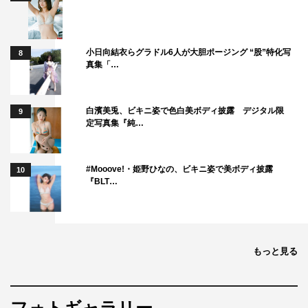
小日向結衣らグラドル6人が大胆ポージング “股”特化写
8
真集「…
白濱美兎、ビキニ姿で色白美ボディ披露 デジタル限
9
定写真集『純…
#Mooove!・姫野ひなの、ビキニ姿で美ボディ披露
10
『BLT…
もっと見る