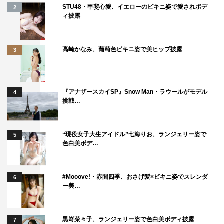
STU48・甲斐心愛、イエローのビキニ姿で愛されボデ
2
ィ披露
高崎かなみ、葡萄色ビキニ姿で美ヒップ披露
3
『アナザースカイSP』Snow Man・ラウールがモデル
4
挑戦…
“現役女子大生アイドル”七海りお、ランジェリー姿で
5
色白美ボデ…
#Mooove!・赤間四季、おさげ髪×ビキニ姿でスレンダ
6
ー美…
黒嵜菜々子、ランジェリー姿で色白美ボディ披露
7