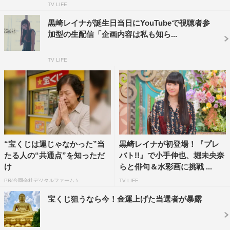
TV LIFE
黒崎レイナが誕生日当日にYouTubeで視聴者参
来年1月に発売される「黒崎レイナ カレンダー 2020-
加型の生配信「企画内容は私も知ら...
2021」は、撮影枚数1万枚を超えたという前出の写真集
で、惜しくも選から漏れた未公開カットのみで構成。広げ
TV LIFE
ればB3の大判サイズで、写真集以上の迫力満点のカット
が満載だ。
“宝くじは運じゃなかった”当
黒崎レイナが初登場！『プレ
たる人の“共通点”を知っただ
バト!!』で小手伸也、堀未央奈
け
らと俳句＆水彩画に挑戦 ...
PR(合同会社デジタルファーム )
TV LIFE
宝くじ狙うなら今！金運上げた当選者が暴露