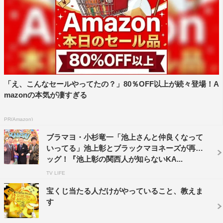
最近何かとニュースになることが多い組体操禁止などの教
育現場で起こっている問題を取り上げる。
「え、こんなセールやってたの？」80％OFF以上が続々登場！A
mazonの本気が凄すぎる
PR(Amazon)
ブラマヨ・小杉竜一「池上さんと仲良くなって
いってる」池上彰とブラックマヨネーズが再タ
ッグ！『池上彰の関西人が知らないKA...
TV LIFE
教育問題に関しては、スタジオがヒートアップ。「友達
宝くじ当たる人だけがやっていること、教えま
同士をあだ名で呼び合うこと」や「授業が始まるときの起
す
立・礼」などの一昔前の学校では当たり前だったことが禁