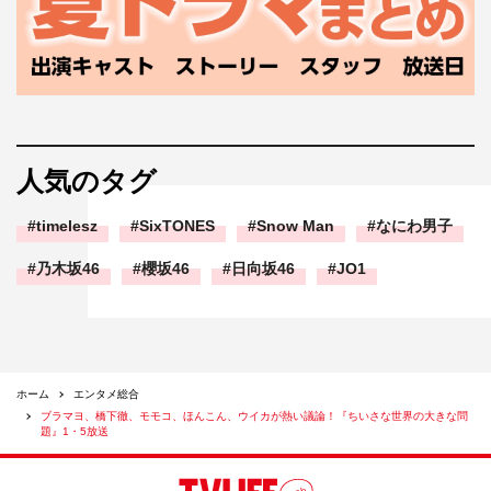
人気のタグ
timelesz
SixTONES
Snow Man
なにわ男子
乃木坂46
櫻坂46
日向坂46
JO1
ホーム
エンタメ総合
ブラマヨ、橋下徹、モモコ、ほんこん、ウイカが熱い議論！『ちいさな世界の大きな問
題』1・5放送