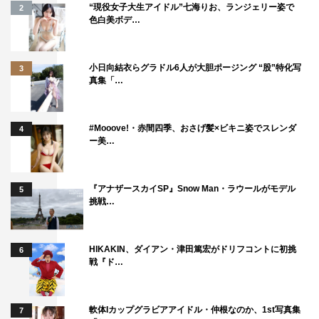
“現役女子大生アイドル”七海りお、ランジェリー姿で
2
ちょっと嫌やったんですけど、無事終わって良かったで
色白美ボデ…
す。俺らほとんど後輩層で、ちょっとストレスかかるメン
バーなんで」と笑いを誘った。
小日向結衣らグラドル6人が大胆ポージング “股”特化写
3
真集「…
『ブラマヨ・橋下・モモコが斬る！ちいさな世界の大きな
問題 in KANSAI』
カンテレ（関西ローカル）
#Mooove!・赤間四季、おさげ髪×ビキニ姿でスレンダ
4
2020年1月5日（日）後4・00～5・30
ー美…
MC：ブラックマヨネーズ
『アナザースカイSP』Snow Man・ラウールがモデル
5
ゲスト：橋下徹、ハイヒールモモコ、ほんこん、ファース
挑戦…
トサマーウイカ
HIKAKIN、ダイアン・津田篤宏がドリフコントに初挑
6
戦『ド…
軟体Iカップグラビアアイドル・仲根なのか、1st写真集
7