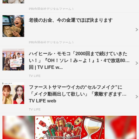
て感じている問題点に鋭く切り込むほんこんに対し、橋下
PR(合同会社デジタルファーム )
は、元大阪市長だからこそ知っている、行政の意外な発想
老後のお金、今の金運でほぼ決まります
を明らかにする。
PR(合同会社デジタルファーム )
ハイヒール・モモコ「2000回まで続けていきた
い！」『OH！ソレ！み～よ！』1・4で放送800
回 | TV LIFE w...
TV LIFE
ファーストサマーウイカの“セルフメイク”に
「メイク動画出して欲しい」「素敵すぎます」 |
TV LIFE web
TV LIFE
また、淀川区にあるムスリムの人たちが集う街“ニシヨ
ドスタン”などの関西の外国人街で起こっている、日本人
の常識と外国人の常識の違いから起こってしまう問題や、