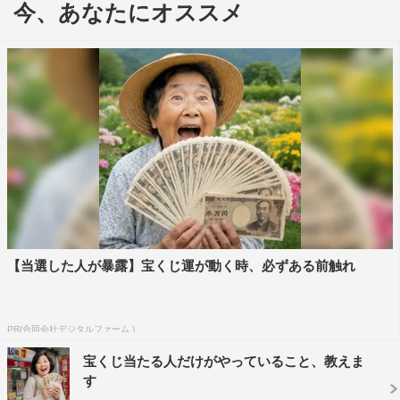
今、あなたにオススメ
まずは、JR尼崎北口付近で起こっている「鳴り響くけ
たたましいサイレンに怯える利用者たち」という大問題を
ピックアップ。自転車の盗難件数がワースト1位だった尼
【当選した人が暴露】宝くじ運が動く時、必ずある前触れ
崎市が盗難防止のために警報機付きのダミー自転車を駐輪
場に設置し、盗難件数は半分以下に。しかし、アラームの
PR(合同会社デジタルファーム )
感度の高さが原因で、少し触れただけでも警報機が鳴って
しまうことから、一般の人がびっくり＆気まずくなるとい
宝くじ当たる人だけがやっていること、教えま
す
うトラブルが発生しているという。行政が行う事業に対し