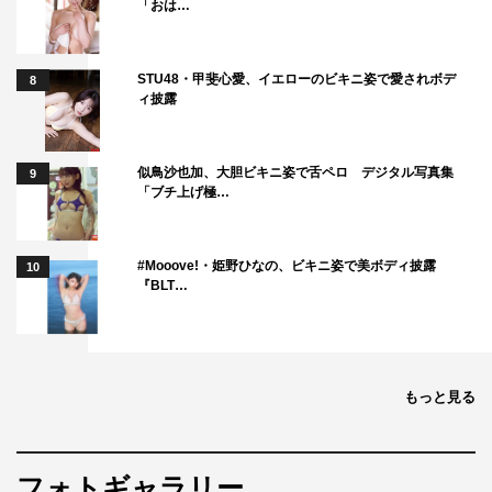
「おは…
ファーストサマーウイカ
ブラックマヨネーズ
STU48・甲斐心愛、イエローのビキニ姿で愛されボデ
8
ィ披露
似鳥沙也加、大胆ビキニ姿で舌ペロ デジタル写真集
9
「ブチ上げ極…
#Mooove!・姫野ひなの、ビキニ姿で美ボディ披露
10
『BLT…
もっと見る
フォトギャラリー