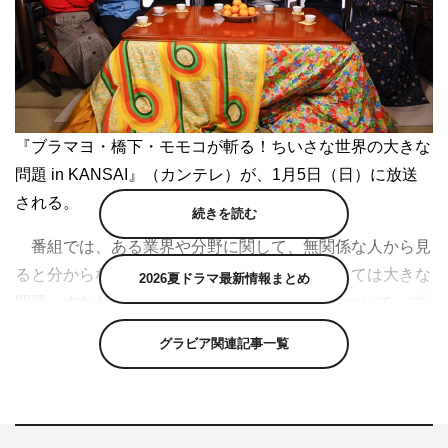
『ブラマヨ・橋下・モモコが斬る！ちいさな世界の大きな
問題 in KANSAI』（カンテレ）が、1月5日（日）に放送
される。
続きを読む
番組では、ある業界や分野に関して、無関係な人から見
ると分からないけれど、その中にいる人にとっては大きな
2026夏ドラマ最新情報まとめ
問題、すなわち“ちいさな世界の大きな問題”について、ブ
ラックマヨネーズ、橋下徹、ハイヒールモモコ、ほんこ
グラビア関連記事一覧
ん、ファーストサマーウイカらが話し合う。