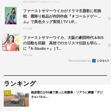
PR(合同会社デジタルファーム )
止されているという事実に、驚きを隠せない昭和世代のゲ
スト陣。どこか寂しさも感じる令和の学校事情に、ブラッ
ファーストサマーウイカがドラマ主題歌に初挑
戦 霜降り粗品が作詞作曲『＃コールドゲー
クマヨネーズ・吉田敬が出したナイスな提案を発表する。
ム』で異色タッグ実現 | TV LIF...
収録後、ブラックマヨネーズ・小杉竜一は「ちいさい世
TV LIFE
界の問題が大きい世界の問題につながっているということ
ファーストサマーウイカ、大阪の劇団時代＆BiS
が分かりましたね」と振り返り、橋下は「面白かったです
の活動を回顧 高校でのカリスマ伝説も明らか
ね。真面目な番組なのか、ふざけている番組なのか
に『A-Studio＋』 | T...
（笑）。でも、小難しい議論をするときに、とっかかりが
TV LIFE
Recommended by
ちいさな問題から入るのは議論しやすいですよね。今日こ
こで話したことは国会で議論されてもいいぐらいの熱い議
論ができました」と。ほんこんも「ええ議論をさせてもら
ランキング
った。こういうことが国会で議論されたらいいなと思いま
す」と語った。
槙原寛己が20歳で買った初愛車・ソアラに興奮「デジ
1
タルパネル…
さらに、このメンバーの共演に関して吉田は「昨日でき
ものを切って20針縫ったんで、このメンバーで収録するの