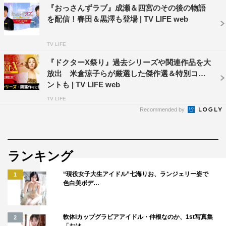
『おっさんずラブ』成瀬＆四宮のその後の物語
を配信！春田＆黒澤も登場 | TV LIFE web
TV LIFE
『ドクターX祭り』過去シリーズや関連作品を大
放出 米倉涼子らが厳選した傑作選＆特別コメ
ントも | TV LIFE web
TV LIFE
Recommended by
ランキング
“現役女子大生アイドル”七海りお、ランジェリー姿で
1
色白美ボデ…
軟体Iカップグラビアアイドル・仲根なのか、1st写真集
2