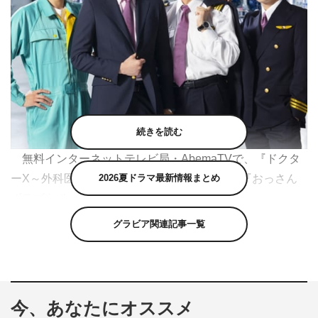
続きを読む
無料インターネットテレビ局・AbemaTVで、『ドクタ
ーX～外科医・大門未知子～』第6シリーズ、『おっさん
2026夏ドラマ最新情報まとめ
ずラブ-in the sky-』が一挙放送中。
グラビア関連記事一覧
AbemaTVでは『見なきゃ越せない「アベマTV」、見な
いと始まらない「アベマTV」』と題し、バラエティから
アニメ、ニュース、スポーツ、音楽まで多彩なジャンルの
オリジナル特別番組や、AbemaTV独占放送、生放送特番
今、あなたにオススメ
30本以上、最強アニメラインナップ150本超など、令和最