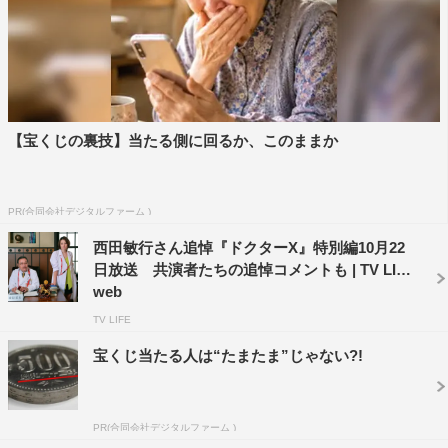
AbemaTV
【宝くじの裏技】当たる側に回るか、このままか
PR(合同会社デジタルファーム )
西田敏行さん追悼『ドクターX』特別編10月22
日放送 共演者たちの追悼コメントも | TV LIFE
web
TV LIFE
宝くじ当たる人は“たまたま”じゃない?!
PR(合同会社デジタルファーム )