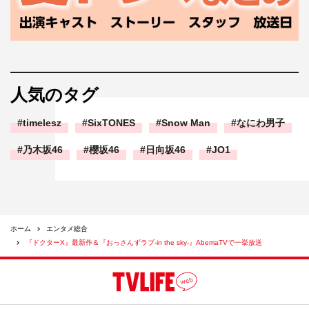
人気のタグ
timelesz
SixTONES
Snow Man
なにわ男子
乃木坂46
櫻坂46
日向坂46
JO1
ホーム
エンタメ総合
『ドクターX』最新作＆『おっさんずラブ-in the sky-』AbemaTVで一挙放送