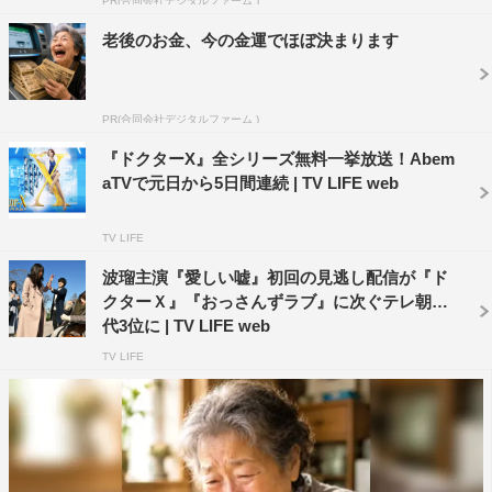
PR(合同会社デジタルファーム )
さらに、テレビ朝日・弘中綾香アナウンサーが参戦し、
本命彼女の友人役としてドロドロの修羅場に登場する。
老後のお金、今の金運でほぼ決まります
『ドクターX～外科医・大門未知子～』
PR(合同会社デジタルファーム )
ビデオURL：
https://abema.tv/video/title/87-128
『ドクターX』全シリーズ無料一挙放送！Abem
aTVで元日から5日間連続 | TV LIFE web
『おっさんずラブ-in the sky-』
ビデオURL：
https://abema.tv/video/title/87-41
TV LIFE
波瑠主演『愛しい嘘』初回の見逃し配信が『ド
『ロンドンハーツ』
クターＸ』『おっさんずラブ』に次ぐテレ朝歴
代3位に | TV LIFE web
ビデオURL：
https://abema.tv/video/title/87-196
TV LIFE
©AbemaTV ©テレビ朝日