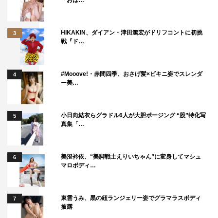
「おは…
HIKAKIN、ダイアン・津田篤宏がドリフコントに初挑
3
戦『ド…
#Mooove!・赤間四季、おさげ髪×ビキニ姿でスレンダ
4
ー美…
小日向結衣らグラドル6人が大胆ポージング “股”特化写
5
真集「…
美澄衿依、“美脚戦士えりいちゃん”に変身してマシュ
6
マロボディ…
東雲うみ、黒の紐ランジェリー姿でグラマラスボディ
7
披露