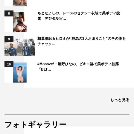
ちとせよしの、レースのセクシー衣装で美ボディ披
8
露 デジタル写…
相葉雅紀＆ヒロミが“群馬の3大お困りごと”のその後を
9
チェック…
#Mooove!・姫野ひなの、ビキニ姿で美ボディ披露
10
『BLT…
もっと見る
フォトギャラリー