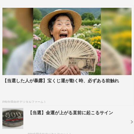
初の年末年始に多数の番組の放送を予定している。
ドラマでは、米倉涼子主演の木曜ドラマ『ドクターX～
外科医・大門未知子～』第6シリーズや、田中圭、吉田鋼
太郎、千葉雄大、戸次重幸らおっさんたちがピュアなラブ
バトルを繰り広げる土曜ナイトドラマ『おっさんずラブ-in
the sky-』が一挙配信中。
また、『ロンドンハーツ』（テレビ朝日系）の伝説の企
画「ザ・トライアングル」のAbemaTV完全オリジナル版
【当選した人が暴露】宝くじ運が動く時、必ずある前触れ
の新エピソードも独占配信中。今回のターゲットは、お笑
いコンビ・カナメストーンの山口誠。MCのロンドンブー
ツ1号2号の田村淳が思わず「AbemaTVでもちょっとギリ
PR(合同会社デジタルファーム )
ギリなんじゃないか」と口にするほど、番組史上稀に見
【当選】金運が上がる直前に起こるサイン
る“気持ち悪さ”で女性陣がドン引きする衝撃展開が続出す
る。