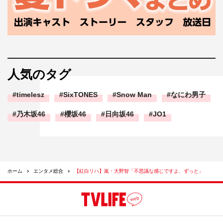
人気のタグ
timelesz
SixTONES
Snow Man
なにわ男子
乃木坂46
櫻坂46
日向坂46
JO1
ホーム
エンタメ総合
【紅白リハ】嵐・大野智「不思議な感じですよ、ずっと」