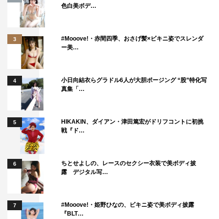
色白美ボデ…
#Mooove!・赤間四季、おさげ髪×ビキニ姿でスレンダ
3
ー美…
小日向結衣らグラドル6人が大胆ポージング “股”特化写
4
真集「…
HIKAKIN、ダイアン・津田篤宏がドリフコントに初挑
5
戦『ド…
ちとせよしの、レースのセクシー衣装で美ボディ披
6
露 デジタル写…
#Mooove!・姫野ひなの、ビキニ姿で美ボディ披露
7
『BLT…