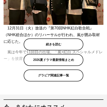
12月31日（火）放送の『第70回NHK紅白歌合戦』
（NHK総合ほか）のリハーサルが行われ、嵐が囲み取材
に応じた。
続きを読む
嵐は今年で11回目の出場。「嵐×紅白 スペシャルメドレ
ー」を披露する。
2026夏ドラマ最新情報まとめ
大野智は「いやぁもう不思議な感じですよ、ずっと。司
グラビア関連記事一覧
会やらせてもらった時から、なんでこうなっているんだろ
うっていうのがいまだにずっと続いています（笑）」と心
境を明かした。