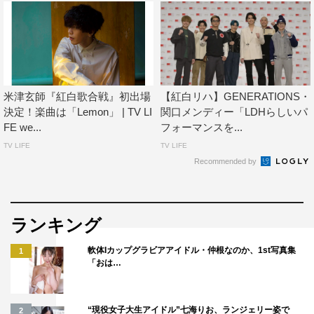
NHK総合・BS4K・BS8K・ラジオ第1
12月31日（火）後7・15～11・45
※5分間の中断ニュースあり
番組ホームページ：
https://www.nhk.or.jp/kouhaku/
米津玄師『紅白歌合戦』初出場
【紅白リハ】GENERATIONS・
決定！楽曲は「Lemon」 | TV LI
関口メンディー「LDHらしいパ
©NHK
FE we...
フォーマンスを...
TV LIFE
TV LIFE
Recommended by
ランキング
ジャニーズ
嵐
軟体Iカップグラビアアイドル・仲根なのか、1st写真集
1
「おは…
“現役女子大生アイドル”七海りお、ランジェリー姿で
2