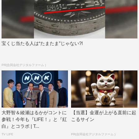
もお話をさせてもらったんですけど、嵐が歌うことをイメ
ージして、曲も詩も書いてくださったっていうのを言って
て。こういうイメージが僕らにあるんだなっていうのを感
じられてうれしかったです」と笑顔。
宝くじ当たる人は“たまたま”じゃない?!
櫻井翔も「あとは一生の宝になりそうな映像になりそ
う。それはすごく楽しみにしていただきたい。少なくとも
個人的にはすごい映像になりそうだなと。NHKさんの本
PR(合同会社デジタルファーム )
気度を見れるというか」と。
最後に松本は「僕らとしては2019年の歌い納めにもな
りますし、2020年に向かって新たな1歩を、自分たちとし
ても決意込めて、気持ち良く2020年迎えられるように、
大野智＆綾瀬はるかがコントに
【当選】金運が上がる直前に起
最後の締めをしっかりと迎えられたらいいなと思っており
参戦！今年も『LIFE！』と『紅
こるサイン
ます」と意気込みを語った。
白』とコラボ | T...
TV LIFE
PR(合同会社デジタルファーム )
『第70回NHK紅白歌合戦』