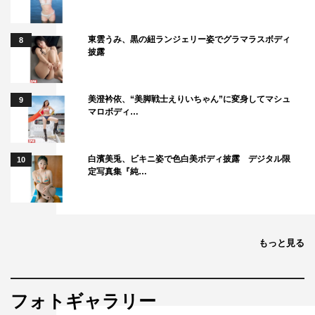
東雲うみ、黒の紐ランジェリー姿でグラマラスボディ
8
披露
美澄衿依、“美脚戦士えりいちゃん”に変身してマシュ
9
マロボディ…
白濱美兎、ビキニ姿で色白美ボディ披露 デジタル限
10
定写真集『純…
もっと見る
フォトギャラリー