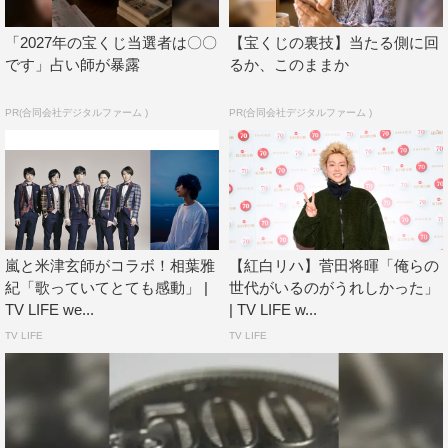
ジックビデオに出てくれている人たちだったりするのでチ
ームとしてやれてる感じがありましたね」と。
「2027年の宝くじ当選者は〇〇
【宝くじの裏技】当たる側に回
です」占い師が暴露
るか、このままか
PR(合同会社デジタルファーム )
PR(合同会社デジタルファーム )
嵐と米津玄師がコラボ！相葉雅
【紅白リハ】菅田将暉「俺らの
紀「歌っていてとても感動」 |
世代がいるのがうれしかった」
TV LIFE we...
| TV LIFE w...
TV LIFE
TV LIFE
米津玄師が作詞作曲し、嵐が歌唱する「NHK2020ソン
グ」『カイト』について、松本潤は「めっちゃいい曲です
よ。すごく米津君らしい曲になってますし、米津君の曲を
自分たちが歌うとこうなるんだなと思いました。ご本人と