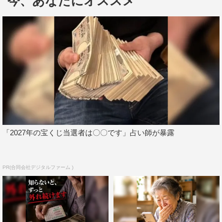
今、あなたにオススメ
今回披露する『A・RA・SHI』『Turning Up』について
「2027年の宝くじ当選者は〇〇です」占い師が暴露
相葉雅紀が「デビュー曲と最新の曲ができるっていうのは
すごくうれしいです。感謝の気持ちを込めてみんなに届け
たい」とメッセージを送った。
PR(合同会社デジタルファーム )
演出について二宮和也は「今年を締めるわけですから、
1年をかみしめながらやれたらいいなと思いますし、ダン
サーの人たちもずっと嵐についてくれてたりとか、ミュー