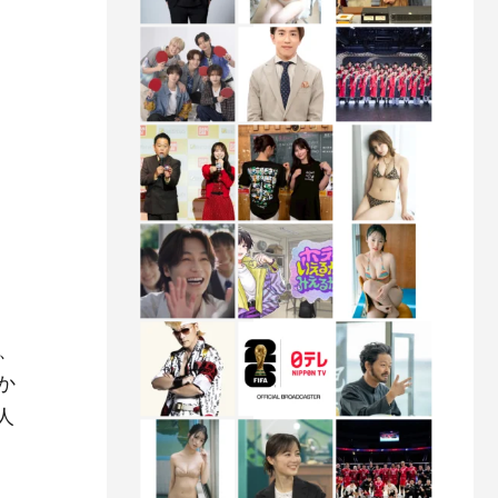
、
か
人