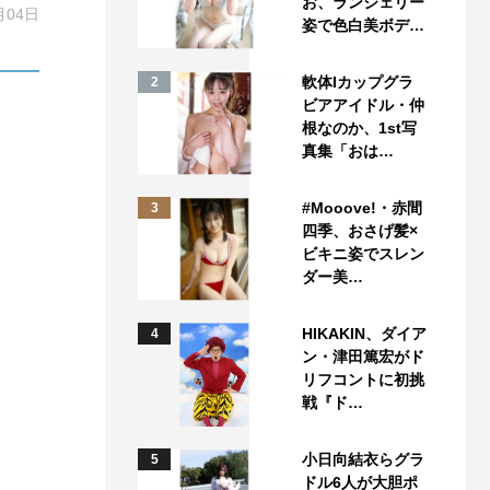
お、ランジェリー
月04日
姿で色白美ボデ…
軟体Iカップグラ
2
ビアアイドル・仲
根なのか、1st写
真集「おは…
#Mooove!・赤間
3
四季、おさげ髪×
ビキニ姿でスレン
ダー美…
HIKAKIN、ダイア
4
ン・津田篤宏がド
リフコントに初挑
戦『ド…
小日向結衣らグラ
5
ドル6人が大胆ポ