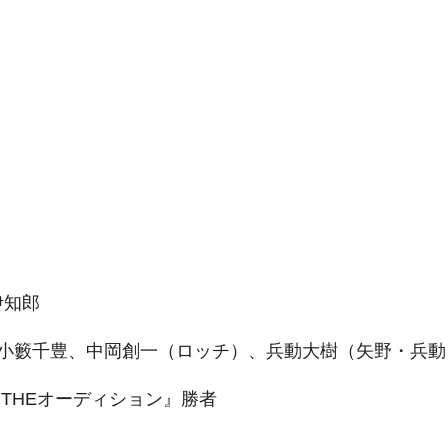
伊知郎
小籔千豊、中岡創一（ロッチ）、兵動大樹（矢野・兵動
THEオーディション』勝者