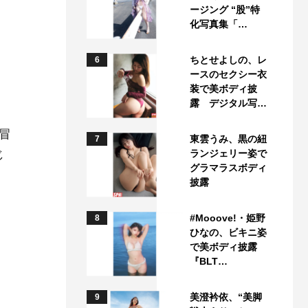
ージング “股”特
化写真集「…
ちとせよしの、レ
6
ースのセクシー衣
さ
装で美ボディ披
露 デジタル写…
冒
東雲うみ、黒の紐
7
じ
ランジェリー姿で
グラマラスボディ
披露
#Mooove!・姫野
8
ひなの、ビキニ姿
で美ボディ披露
『BLT…
美澄衿依、“美脚
9