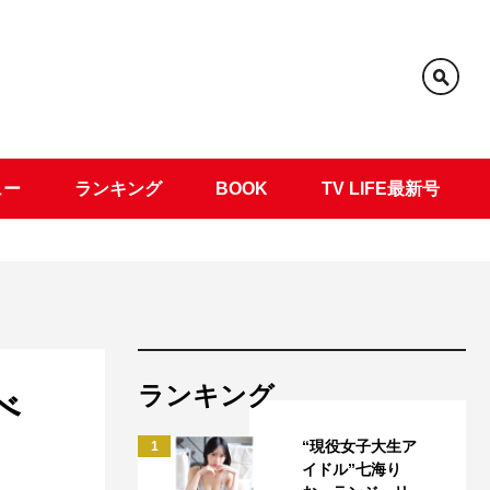
ュー
ランキング
BOOK
TV LIFE最新号
ランキング
べ
“現役女子大生ア
1
イドル”七海り