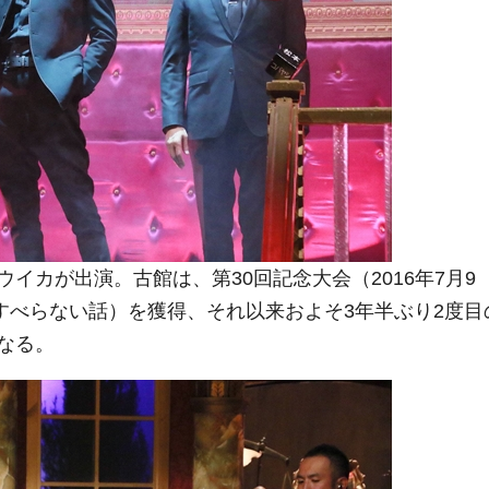
カが出演。古館は、第30回記念大会（2016年7月9
ble すべらない話）を獲得、それ以来およそ3年半ぶり2度目
なる。