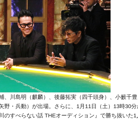
輔、川島明（麒麟）、後藤拓実（四千頭身）、小籔千豊
野・兵動）が出場。さらに、1月11日（土）13時30分
のすべらない話 THEオーディション』で勝ち抜いた1