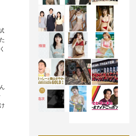
試
た
く
ん
で
け