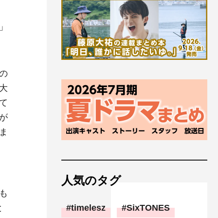
」
の
大
て
が
ま
人気のタグ
も
と
timelesz
SixTONES