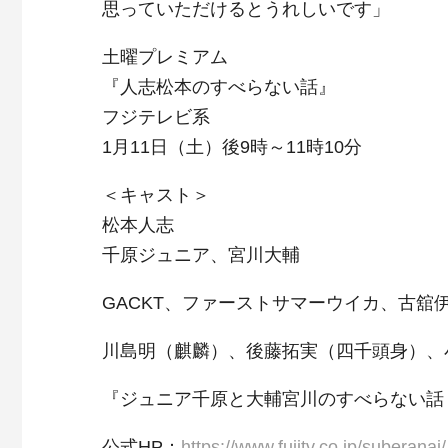
思っていただけるとうれしいです」
土曜プレミアム
『人志松本のすべらない話』
フジテレビ系
1月11日（土）後9時～11時10分
＜キャスト＞
松本人志
千原ジュニア、宮川大輔
GACKT、ファーストサマーウイカ、古舘
川島明（麒麟）、後藤拓実（四千頭身）、
『ジュニア千原と大輔宮川のすべらない話 
公式HP：
https://www.fujitv.co.jp/suberanai/