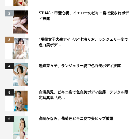
STU48・甲斐心愛、イエローのビキニ姿で愛されボデ
2
ィ披露
＜岡村隆史 コメント＞
“現役女子大生アイドル”七海りお、ランジェリー姿で
3
「すごいし面白いし、続きが見たくなる！まだまだハード
色白美ボデ…
ルを上げていけるチャレンジ番組ですよね。藤本アナはダ
メそうな顔をしながらも見事やってくれましたね（笑）。
黒嵜菜々子、ランジェリー姿で色白美ボディ披露
4
ぜひお茶の間で“これ、無理やで？”ってツッコミを入れな
がら見ていただきたいです。皆さんが思っているより、人
間の限界はまだ向こうにあると思います。もし自分が挑戦
白濱美兎、ビキニ姿で色白美ボディ披露 デジタル限
5
するとしたら、マグロ好きなんで、はらぺこツインズが頑
定写真集『純…
張っている横でちょっとだけ食べたいです（笑）」
＜矢部浩之 コメント＞
高崎かなみ、葡萄色ビキニ姿で美ヒップ披露
6
「すごかったですね～。名前100人暗記や中国雑技団の椅
子積み上げ…。どれもこれもえげつないですね（笑）。滑