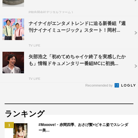
PR(合同会社デジタルファーム )
ナイナイがエンタメトレンドに迫る新番組『週
刊ナイナイミュージック』スタート！岡村...
その他、一般成功率は0％という超難易度の高い文章を
かまずに読み切れるかどうか、フジテレビ新人アナウンサ
TV LIFE
ーの藤本万梨乃、元NHKアナウンサーの登坂淳一、漫才
矢部浩之「初めてめちゃイケ終了を実感したか
コンビ・銀シャリの橋本直ら声のプロたちがチャレンジす
も」情報ドキュメンタリー番組MCに初挑...
る。
TV LIFE
Recommended by
ランキング
#Mooove!・赤間四季、おさげ髪×ビキニ姿でスレンダ
1
ー美…