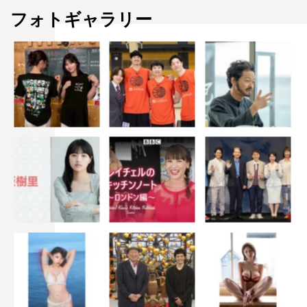
©フジテレビ
フォトギャラリー
チョコレートプラネット
ナインティナイン
宇垣美里
岡村隆史
矢部浩之
陣内智則