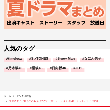
人気のタグ
timelesz
SixTONES
Snow Man
なにわ男子
乃木坂46
櫻坂46
日向坂46
JO1
ホーム
エンタメ総合
矢部浩之「どれもこれもえげつない（笑）」『ナイナイNOリミット』1・18放送