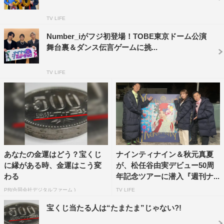
TV LIFE
Number_iがフジ初登場！TOBE東京ドーム公演
舞台裏＆ダンス伝言ゲームに挑...
TV LIFE
スタジオでは、中国雑技団員が積み上げられた6つの椅
子の上で逆立ちするというスゴ技に挑戦。自身の記録を更
新するべく、さらに7段目、8段目に挑む。
あなたの金運はどう？宝くじ
ナインティナイン＆秋元真夏
に縁がある時、金運はこう変
が、松任谷由実デビュー50周
わる
年記念ツアーに潜入『週刊ナ...
PR(合同会社デジタルファーム )
TV LIFE
宝くじ当たる人は“たまたま”じゃない?!