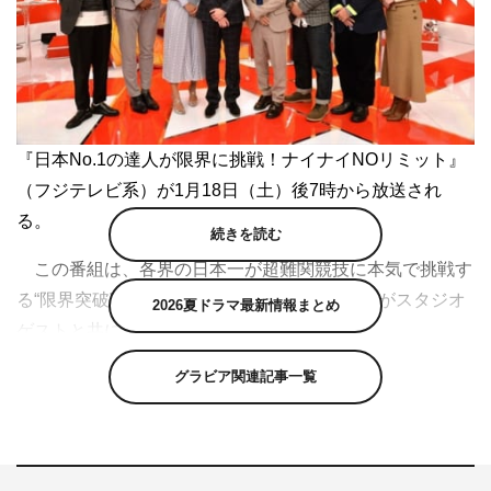
『日本No.1の達人が限界に挑戦！ナイナイNOリミット』
（フジテレビ系）が1月18日（土）後7時から放送され
る。
続きを読む
この番組は、各界の日本一が超難関競技に本気で挑戦す
る“限界突破”バラエティ。岡村隆史、矢部浩之がスタジオ
2026夏ドラマ最新情報まとめ
ゲストと共に、限界ラインを予想する。
グラビア関連記事一覧