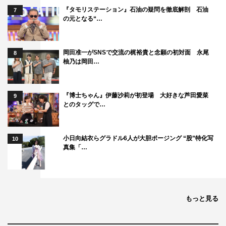
舌チャレンジの藤本アナは新人らしい全力投球の姿が印象
『タモリステーション』石油の疑問を徹底解剖 石油
7
的でした。見始めたら最後まで見たくなるものばかり！全
の元となる“…
部ガチ！すかしネタはありません！（笑）」
岡田准一がSNSで交流の梶裕貴と念願の初対面 永尾
8
『日本No.1の達人が限界に挑戦！ナイナイNOリミット』
柚乃は岡田…
フジテレビ系
1月18日（土）後7時～9時
『博士ちゃん』伊藤沙莉が初登場 大好きな芦田愛菜
9
とのタッグで…
＜MC＞
ナインティナイン（岡村隆史、矢部浩之）
小日向結衣らグラドル6人が大胆ポージング “股”特化写
10
＜スタジオゲスト＞
真集「…
宇垣美里
陣内智則
すみれ
副島淳
もっと見る
チョコレートプラネット（長田庄平、松尾駿）