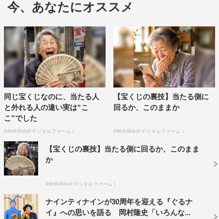
今、あなたにオススメ
番組に登場するのは「マグロ1匹30キロの完食」を目指
同じ宝くじなのに、当たる人
【宝くじの裏技】当たる側に
す大食い姉妹・はらぺこツインズ、「レアな名前100人を
と外れる人の違い実は“こ
回るか、このままか
2時間で丸暗記」に挑戦する“美しき日本人女性No.1記憶力
こ”でした
マスター”中原好、「30トン超の乗り物を1人で動かす」怪
PR(合同会社デジタルファーム )
PR(合同会社デジタルファーム )
力挑戦に“リアルキン肉マン”横川尚隆といった各界を代表
【宝くじの裏技】当たる側に回るか、このまま
する達人たち。
か
PR(合同会社デジタルファーム )
ナインティナインが30周年を迎える『ぐるナ
イ』への思いを語る 岡村隆史「いろんな...