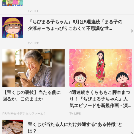
写真集を手に入れることができるのか。そしてお姉ちゃん
とのけんかの行方は…。
TV LIFE
『ちびまる子ちゃん』8月は5週連続「まる子の
夕涼み～ちょっぴりこわくて不思議な世...
TV LIFE
【宝くじの裏技】当たる側に
4週連続さくらももこ脚本まつ
©さくらプロダクション/日本アニメーション
回るか、このままか
り！『ちびまる子ちゃん』人
「ある日の太郎」では、まる子のクラスメート永沢くんの
気エピソードを新規作画・演...
弟「太郎」が登場する。両親が留守の間、太郎の子守をし
PR(合同会社デジタルファーム )
TV LIFE
ている永沢くんが太郎と一緒に散歩に出かける。その率直
宝くじが当たる人にだけ共通する“ある特徴”と
さ故、皮肉屋に見える永沢くんだが、実はとても家族思い
は？
で特に弟の太郎の事はかわいがり、良く面倒をみている。