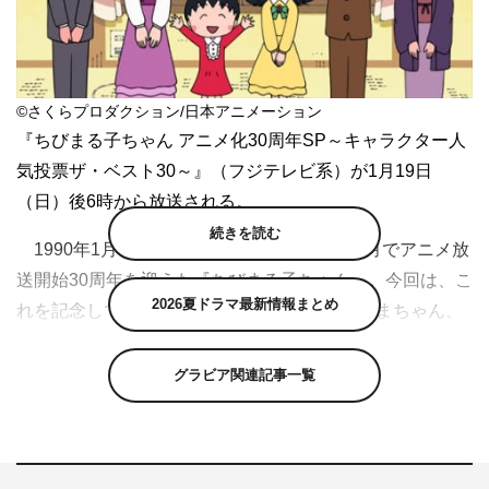
©さくらプロダクション/日本アニメーション
『ちびまる子ちゃん アニメ化30周年SP～キャラクター人
気投票ザ・ベスト30～』（フジテレビ系）が1月19日
（日）後6時から放送される。
続きを読む
1990年1月7日に放送をスタートし、この1月でアニメ放
送開始30周年を迎えた『ちびまる子ちゃん』。今回は、こ
2026夏ドラマ最新情報まとめ
れを記念して1時間スペシャルで「まる子とたまちゃん、
ふたりの冒険」「ある日の太郎」と2本のお話に加え、昨
年全国の視聴者から投票されたキャラクター人気投票の結
グラビア関連記事一覧
果を発表する。