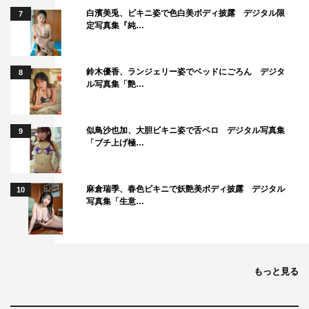
お母さん（声：一龍斎貞友）
白濱美兎、ビキニ姿で色白美ボディ披露 デジタル限
7
おじいちゃん（声：島田敏）
定写真集『純…
おばあちゃん（声：佐々木優子）
お姉ちゃん（声：豊嶋真千子）
鈴木優香、ランジェリー姿でベッドにごろん デジタ
8
他
ル写真集「艶…
＜スタッフ＞
原作：さくらももこ
似鳥沙也加、大胆ビキニ姿で舌ペロ デジタル写真集
9
「ブチ上げ極…
脚本・制作協力：多田弘子（さくらプロダクション）
プロデューサー：江花松樹（フジテレビ）、田中伸明（日
本アニメーション）
麻倉瑞季、春色ビキニで妖艶美ボディ披露 デジタル
10
写真集「生意…
監督：高木淳（日本アニメーション）
制作：フジテレビ、日本アニメーション
公式サイト：
https://www.fujitv.co.jp/b_hp/maruko/
もっと見る
ちびまる子ちゃん公式サイト：
http://chibimaru.tv/
Twitter：＠tweet_maruko