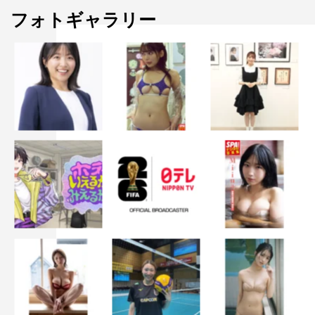
フォトギャラリー
©さくらプロダクション/日本アニメーション