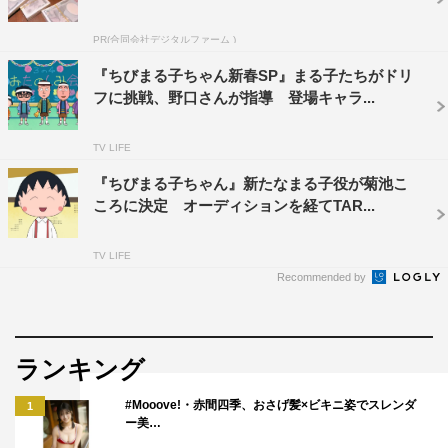
まだ言葉も話せない赤ちゃんの太郎が、大きくなったらど
PR(合同会社デジタルファーム )
んな男の子になるのか。未来を想像する永沢くんの兄心。
『ちびまる子ちゃん新春SP』まる子たちがドリ
普段とひと味違うすてきな特別エピソードとなっている。
フに挑戦、野口さんが指導 登場キャラ...
ほんわかした日常を描いたそんな2つのお話とキャラクタ
TV LIFE
ー人気投票に加え、今回の1時間スペシャルでは、オープ
ニングとエンディングに懐かしさ満点のこの日だけのスペ
『ちびまる子ちゃん』新たなまる子役が菊池こ
ころに決定 オーディションを経てTAR...
シャル映像が放送される予定。さらにちびまる子ちゃんア
ニメ化30周年を記念して、ちびまる子ちゃんグッズを抽選
TV LIFE
で30名の方にプレゼント！最後までどうぞお見逃しなく。
Recommended by
これからも『ちびまる子ちゃん』にご期待いただきたい！
＜プロデューサー：江花松樹（フジテレビ編成部）コメン
ランキング
ト＞
「『ちびまる子ちゃん』は1990年から放送を開始し、
#Mooove!・赤間四季、おさげ髪×ビキニ姿でスレンダ
1
2020年1月でちょうどアニメ化30周年を迎えることとなり
ー美…