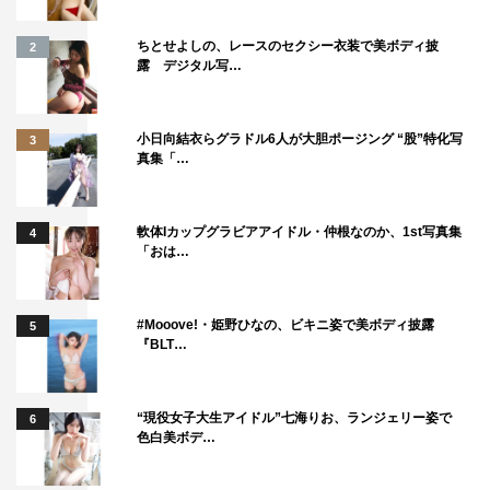
ました。これも視聴者の皆さまをはじめ、支えていただい
た全ての方々のおかげだと思います。スタッフ一同感謝い
ちとせよしの、レースのセクシー衣装で美ボディ披
2
たします。今回のSPは“30周年”にふさわしく、視聴者投稿
露 デジタル写…
による人気キャラ投票や懐かしの名場面集など…今までに
ない特別なパッケージとなっています！今までと変わら
小日向結衣らグラドル6人が大胆ポージング “股”特化写
3
ず、子供から大人まで、全ての人の日常に寄り添う作品を
真集「…
目指していきますので、これからも『ちびまる子ちゃん』
をよろしくお願いいたします！」
軟体Iカップグラビアアイドル・仲根なのか、1st写真集
4
「おは…
『ちびまる子ちゃん アニメ化30周年SP～キャラクター人
気投票ザ・ベスト30～』
フジテレビ系
#Mooove!・姫野ひなの、ビキニ姿で美ボディ披露
5
『BLT…
1月19日（日）後6時～7時
＜キャスト＞
“現役女子大生アイドル”七海りお、ランジェリー姿で
6
まる子（声：TARAKO）
色白美ボデ…
お父さん（声：屋良有作）