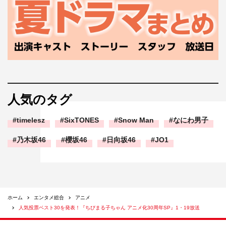
人気のタグ
timelesz
SixTONES
Snow Man
なにわ男子
乃木坂46
櫻坂46
日向坂46
JO1
ホーム
エンタメ総合
アニメ
人気投票ベスト30を発表！『ちびまる子ちゃん アニメ化30周年SP』1・19放送