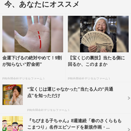
今、あなたにオススメ
金運下げるの絶対やめて！9割
【宝くじの裏技】当たる側に
©さくらプロダクション/日本アニメーション
が知らない“貯金術”
回るか、このままか
「まる子とたまちゃん、ふたりの冒険」では、お姉ちゃん
とけんかをしたまる子が、仲直りをしようとお姉ちゃんの
PR(合同会社デジタルファーム )
PR(合同会社デジタルファーム )
大好きなヒデキの写真集を買いに親友のたまちゃんと本屋
“宝くじは運じゃなかった”当たる人の“共通
さんへ向かう。ところが何軒回っても、写真集は人気で既
点”を知っただけ
に売り切れてしまっている。そのうち辺りは薄暗くなって
いき、次第に心細くなる二人。そこへ背後から人影が…。
PR(合同会社デジタルファーム )
悪者にあとをつけられているのではと不安になる二人は、
『ちびまる子ちゃん』8週連続「春のさくらもも
全力で走り出す。果たしてまる子は追っ手から逃げ、無事
こまつり」名作エピソードを新規作画・...