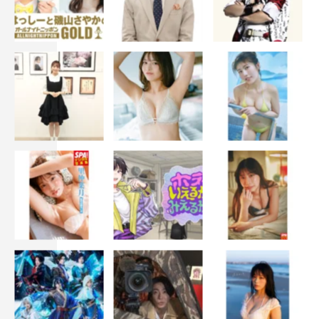
スーパー戦隊
新條由芽
水石亜飛夢