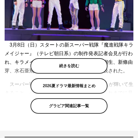
3月8日（日）スタートの新スーパー戦隊『魔進戦隊キラ
メイジャー』（テレビ朝日系）の制作発表記者会見が行わ
れ、キラメイジャーを演じる小宮璃央、木原瑠生、新條由
続きを読む
芽、水石亜飛夢、工藤美桜らキャスト陣が発表された。
スーパー戦隊シリーズ第44作のテーマは、人が輝いて生
2026夏ドラマ最新情報まとめ
きること。小宮、木原、新條、水石、工藤がこれまでに見
たことのないスーパー戦隊・キラメイジャーを演じる。
グラビア関連記事一覧
写真をもっと見る（全50枚）
イベントは、地球から遠く離れた星・クリスタリアから
やって来た王女・マブシーナとキラメイジャーの5人がベ