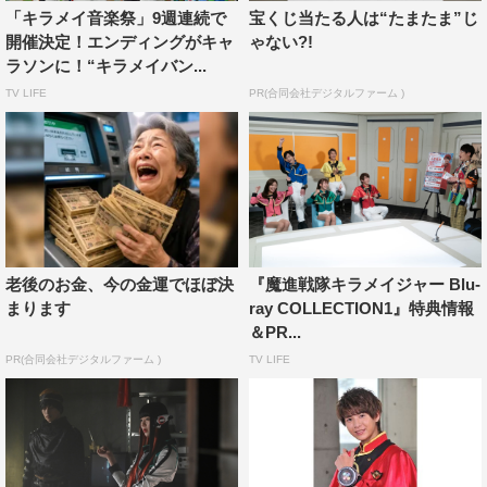
情を浮かべるも「トレーナーさんからかっこよく走れるフ
「キラメイ音楽祭」9週連続で
宝くじ当たる人は“たまたま”じ
ォームを教えてもらい、試行錯誤で臨んだ陸上シーンに注
開催決定！エンディングがキャ
ゃない?!
目していただきたい」とPRした。
ラソンに！“キラメイバン...
TV LIFE
PR(合同会社デジタルファーム )
キラメイブルー／押切時雨役の水石は「小さい頃からヒ
ーローに憧れていたので、夢がかなってとてもうれしい」
と。キラメイピンク役／大治小夜役の工藤も「小さい頃か
ら憧れの存在だった、大好きなスーパー戦隊の一員になれ
たことをすごくうれしく思います」と感激しきり。
会見には、キラメイジャーを見守る協力者・博多南無鈴
老後のお金、今の金運でほぼ決
『魔進戦隊キラメイジャー Blu-
まります
ray COLLECTION1』特典情報
を演じる古坂大魔王も登壇。古坂大魔王は「唯一46歳なの
＆PR...
でなじめるかなと思ったら、まだなじめていません。充瑠
PR(合同会社デジタルファーム )
TV LIFE
役の小宮君なんて、まだ17歳ですからね。僕が17歳の頃
なんて、ずっと鼻水が“じゅーる”って出ていましたから
（笑）」とダジャレを交えてあいさつし、会場を沸かせ
た。