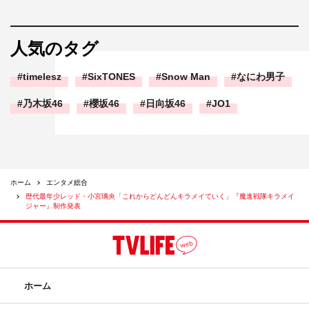
人気のタグ
timelesz
SixTONES
Snow Man
なにわ男子
乃木坂46
櫻坂46
日向坂46
JO1
ホーム
エンタメ総合
歴代最年少レッド・小宮璃央「これからどんどんキラメイていく」『魔進戦隊キラメイ
ジャー』制作発表
ホーム