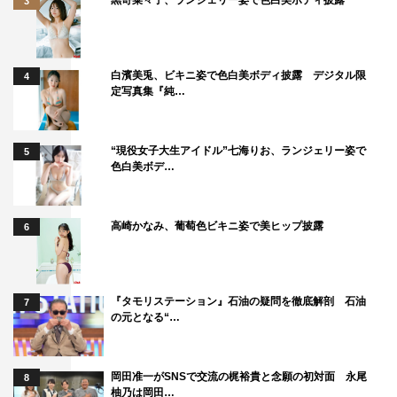
3
が動揺する中「“5人で一緒に変身するって、こんなに心強
いんだ！”とすごく感じましたね。その時点ではオーディ
ションに合格するかどうかも、このメンバーになるかどう
白濱美兎、ビキニ姿で色白美ボディ披露 デジタル限
4
かも分からなかったけど、5人なら戦えそうだなって思い
定写真集『純…
ました」と振り返った。
本作では、キラメイジャーと意志を持った魔進とのコミ
“現役女子大生アイドル”七海りお、ランジェリー姿で
5
色白美ボデ…
カルなやりとりや、気持ちを一つにして敵に立ち向かう姿
も見どころ。キラメイレッドの相棒となる巨大な消防車・
魔進ファイヤの声を担当する鈴村健一、クリスタリアの王
高崎かなみ、葡萄色ビキニ姿で美ヒップ披露
6
女・マブシーナの声を担当する水瀬いのりら豪華声優陣も
発表されると、それまで緊張した様子だった小宮が「アフ
レコでご一緒させていただいた際、鈴村健一さんがキラキ
『タモリステーション』石油の疑問を徹底解剖 石油
7
の元となる“…
ラ輝いていて。見た瞬間に『鈴村さんだー!!』って笑みが
こぼれました」と食いぎみでカットイン。さらに木原から
「いつもボケている僕ですが、その時初めて“仕事中だか
岡田准一がSNSで交流の梶裕貴と念願の初対面 永尾
8
柚乃は岡田…
ら！”とツッコみました」とその後のオチも暴露され、タ