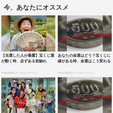
今、あなたにオススメ
チャットと呼ばれる敵戦闘員と戦うショーからスタート。
歴代最年少レッドとなるキラメイレッド／熱田充瑠を演じ
る小宮は「お芝居の経験も全然ないので、先輩方に助けて
いただきながら頑張りたい。この1年で熱田充瑠と小宮璃
央がどこまで成長できるかを見守っていただければ」と意
気込みを語った。
キラメイイエロー／射水為朝役の木原は、役柄について
【当選した人が暴露】宝くじ運
あなたの金運はどう？宝くじに
「為朝はeスポーツ界のナンバーワンであり、キラメイジ
が動く時、必ずある前触れ
縁がある時、金運はこう変わる
ャーのリーダー的存在です。ほかのメンバーに的確な指示
PR(合同会社デジタルファーム )
PR(合同会社デジタルファーム )
を出したり、率先してリーダーシップをとっていくタイ
プ」と分析。
キラメイグリーン／速見瀬奈役の新條は「私自身は体を
動かすことが苦手なので、日本記録を持つ陸上選手の瀬奈
役を頂いて“早急に走る練習をしなきゃ”と」と不安げな表