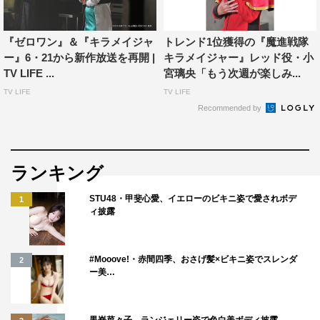
スーパー戦隊史上、最もキラキラした戦隊“キラメイジ
ャー”にちなんで、「誰にも負けない自分のキラキラして
『ゼロワン』＆『キラメイジャ
トレンド1位獲得の『魔進戦隊
いるところ」を尋ねられた木原は「好きなことを語ってい
ー』6・21から新作放送を再開 |
キラメイジャー』レッド役・小
TV LIFE ...
宮璃央「もう次週が楽しみ...
る時」と回答。続けて「今作でも脚本を手掛けてくださっ
TV LIFE
TV LIFE
ている荒川（稔久）さんが書かれていた『仮面ライダーク
Recommended by
ウガ』が大好きなんです。見ていた方はご存知だと思うの
ですが、クウガが“大丈夫”って親指を出すところと、その
言葉に何度救われたことか…というように、延々と語って
ランキング
しまうんです（笑）」と熱弁を振るい、古坂大魔王から
「すみません、1回お水下さい！冷ためのやつを！」と制
STU48・甲斐心愛、イエローのビキニ姿で愛されボデ
1
ィ披露
されていた。
“初めて変身した時の感想”という質問には、水石が「本
#Mooove!・赤間四季、おさげ髪×ビキニ姿でスレンダ
2
当に変身したのは撮影のときが初めてだったんですけど、
ー美…
実はオーディションのときの組分けで、この5人が偶然同
じ組になったことがあるんです」と告白。覚えのない小宮
黒嵜菜々子、ランジェリー姿で色白美ボディ披露