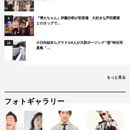
ジタジになっていた。
『博士ちゃん』伊藤沙莉が初登場 大好きな芦田愛菜
9
最後に、主演の小宮が「一年かけて『魔進戦隊キラメイ
とのタッグで…
ジャー』を愛される作品にしたいです。スタッフ、キャス
ト一同、これからどんどんキラメイていくので、よろしく
小日向結衣らグラドル6人が大胆ポージング “股”特化写
10
お願いいたします」とメッセージを送った。
真集「…
『魔進戦隊キラメイジャー』
テレビ朝日系
3月8日スタート
もっと見る
毎週（日）前9・30～10・00
©2020 テレビ朝日・東映AG・東映
フォトギャラリー