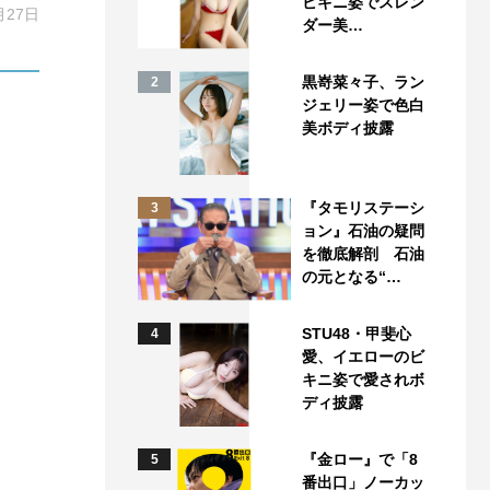
ビキニ姿でスレン
月27日
ダー美…
黒嵜菜々子、ラン
2
ジェリー姿で色白
美ボディ披露
『タモリステーシ
3
ョン』石油の疑問
を徹底解剖 石油
の元となる“…
STU48・甲斐心
4
愛、イエローのビ
キニ姿で愛されボ
ディ披露
『金ロー』で「8
5
番出口」ノーカッ