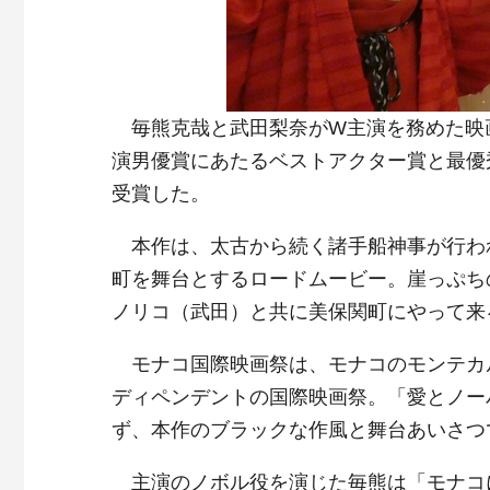
毎熊克哉と武田梨奈がW主演を務めた映
演男優賞にあたるベストアクター賞と最優
受賞した。
本作は、太古から続く諸手船神事が行われ
町を舞台とするロードムービー。崖っぷち
ノリコ（武田）と共に美保関町にやって来
モナコ国際映画祭は、モナコのモンテカル
ディペンデントの国際映画祭。「愛とノー
ず、本作のブラックな作風と舞台あいさつ
主演のノボル役を演じた毎熊は「モナコ