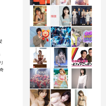
髪
、
若
リ
奇