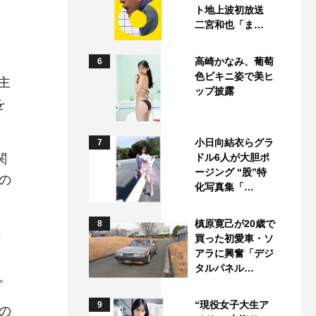
ト地上波初放送
二宮和也「ま…
高崎かなみ、葡萄
6
色ビキニ姿で美ヒ
主
ップ披露
を
小日向結衣らグラ
7
関
ドル6人が大胆ポ
ージング “股”特
の
化写真集「…
槙原寛己が20歳で
8
ン
買った初愛車・ソ
アラに興奮「デジ
タルパネル…
。
“現役女子大生ア
9
の