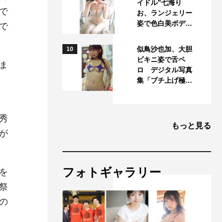
イドル”七海り
で
お、ランジェリー
姿で色白美ボデ…
で
似鳥沙也加、大胆
10
ビキニ姿で舌ペ
ま
ロ デジタル写真
集「ブチ上げ極…
秀
もっと見る
が
フォトギャラリー
を
祭
の