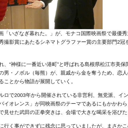
画「いざなぎ暮れた。」が、モナコ国際映画祭で最優秀
秀撮影賞にあたるシネマトグラファー賞の主要部門2冠
、“神様に一番近い港町”と呼ばれる島根県松江市美保
の男・ノボル（毎熊）が、親戚から金を奪うため、恋人
ることから物語が展開していく。
ロで2003年から開催されている非営利、無党派、イ
バイオレンス」が同映画祭のテーマであるにもかかわら
で見せた武田の正拳突きは、会場で大きな喝采を浴びた
に行く事ができずに残念に思っていましたが、まさかこ