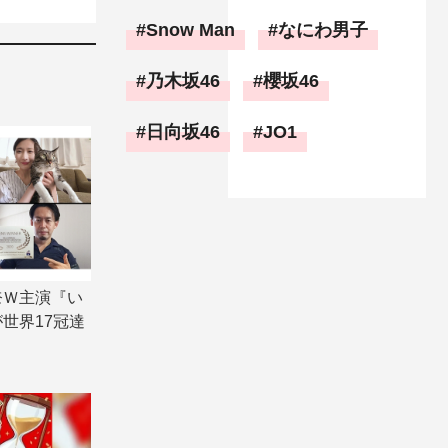
Snow Man
なにわ男子
乃木坂46
櫻坂46
日向坂46
JO1
奈Ｗ主演『い
世界17冠達