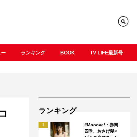
ュー
ランキング
BOOK
TV LIFE最新号
ランキング
コ
#Mooove!・赤間
1
四季、おさげ髪×