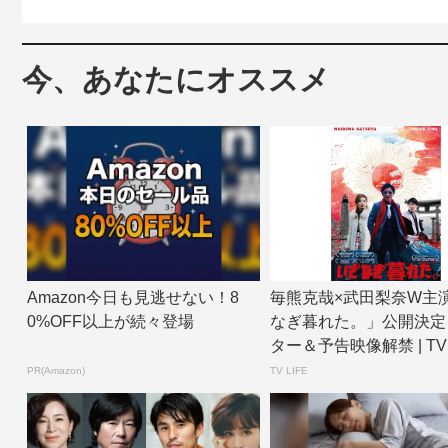
今、あなたにオススメ
Amazon今日も見逃せない！8
毎熊克哉×武田梨奈W主
0%OFF以上が続々登場
なぎ暮れた。」公開決定
ター＆予告映像解禁 | TV 
w...
PR(Amazon)
TV LIFE