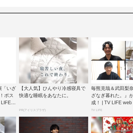
演「いざ
【大人気】ひんやり冷感寝具で
毎熊克哉＆武田梨
！ポス
快適な睡眠をあなたに。
ざなぎ暮れた。』が
LIFE
成！ | TV LIFE web
PR(アイリスプラザ)
TV LIFE