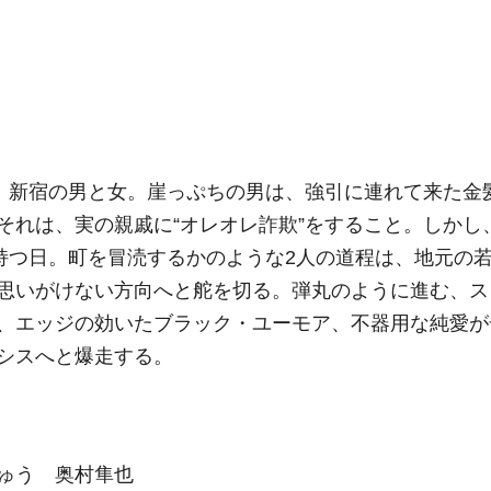
た、新宿の男と女。崖っぷちの男は、強引に連れて来た金
それは、実の親戚に“オレオレ詐欺”をすること。しかし
を持つ日。町を冒涜するかのような2人の道程は、地元の
思いがけない方向へと舵を切る。弾丸のように進む、ス
、エッジの効いたブラック・ユーモア、不器用な純愛が
シスへと爆走する。
ゅう 奥村隼也