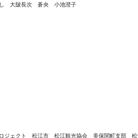
し 大皷長次 蒼央 小池澄子
ロジェクト 松江市 松江観光協会 美保関町支部 松