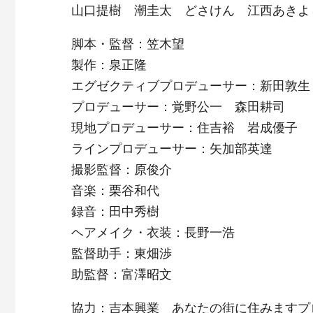
山口提樹 潮圭太 どさけん 江西あきよ
脚本・監督：笠木望
製作：泉正隆
エグゼクティブプロデューサー：新田敦生
プロデューサー：覚野公一 森田耕司
現地プロデューサー：住吉裕 岩成優子
ラインプロデューサー：矢加部英達
撮影監督：原俊介
音楽：栗谷和代
録音：田中秀樹
ヘアメイク・衣装：長野一浩
監督助手：東畑渉
助監督：富澤昭文
協力：吉本興業 あなたの街に住みますプ