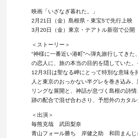
映画「いざなぎ暮れた。」
2月21日（金）島根県・東宝5で先行上映
3月20日（金）東京・テアトル新宿で公開
＜ストーリー＞
“神様に一番近い港町”へ弾丸旅行してき
の恋人に、旅の本当の目的を隠していた。
12月3日は聖なる岬にとって特別な意味
人と東京のおっかない半グレを巻き込み、
リングな展開と、神話が息づく島根の詩情
跡の配合で混ぜ合わさり、予想外のカタル
＜出演＞
毎熊克哉 武田梨奈
青山フォール勝ち 岸健之助 和田まんじ