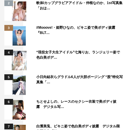
軟体Iカップグラビアアイドル・仲根なのか、1st写真集
2
「おは…
#Mooove!・姫野ひなの、ビキニ姿で美ボディ披露
3
『BLT…
“現役女子大生アイドル”七海りお、ランジェリー姿で
4
色白美ボデ…
小日向結衣らグラドル6人が大胆ポージング “股”特化写
5
真集「…
ちとせよしの、レースのセクシー衣装で美ボディ披
6
露 デジタル写…
白濱美兎、ビキニ姿で色白美ボディ披露 デジタル限
7