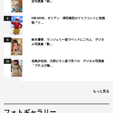
定写真集『純…
HIKAKIN、ダイアン・津田篤宏がドリフコントに初挑
8
戦『ド…
鈴木優香、ランジェリー姿でベッドにごろん デジタ
9
ル写真集「艶…
似鳥沙也加、大胆ビキニ姿で舌ペロ デジタル写真集
10
「ブチ上げ極…
もっと見る
フォトギャラリー