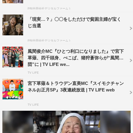
MCが決まったときはプレッシャーにも感じたんですが、
PR(合同会社デジタルファーム )
ずっとやってみたかったんです。私はマンガが好きなの
「現実…？」〇〇をしただけで貧困主婦が宝く
で、話題のマンガのマニアの方がいたりしたら面白いなと
じ当選
思います。『スイモクチャンネル』の木曜日を担っている
ので、皆さんに楽しく見てもらえるように気合を入れて毎
PR(合同会社デジタルファーム )
週頑張りたいと思います！
風間俊介MC『ひとつ利口になりました』で宮下
草薙、四千頭身、ぺこぱ、猪狩蒼弥らが“風間軍
『スイモクチャンネル』
団”に | TV LIFE we...
BS-TBS
TV LIFE
4月1日（水）スタート
宮下草薙＆トラウデン直美MC『スイモクチャン
毎週水曜・木曜 後11・00～11・54
ネルお正月SP』3夜連続放送 | TV LIFE web
TV LIFE