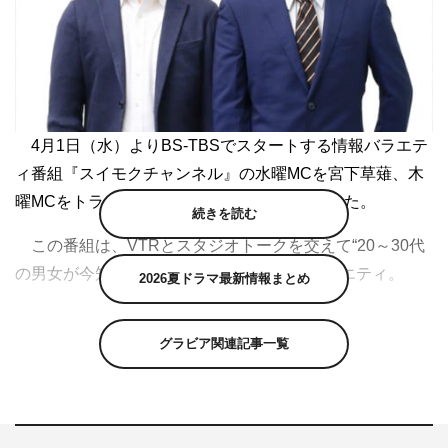
4月1日（水）よりBS-TBSでスタートする情報バラエテ
ィ番組『スイモクチャンネル』の水曜MCを宮下草薙、木
曜MCをトラウデン直美が務めることが分かった。
続きを読む
この番組は、VTRとスタジオトークを交えて“20～30代
の男女が今知りたい話題”を紹介する情報バラエティ。
2026夏ドラマ最新情報まとめ
宮下草薙がMCを務める水曜日は、男性向けに「お金」
グラビア関連記事一覧
「グルメ」「結婚」「健康」などをテーマに送る。トラウ
デン直美がMCを務める木曜日は、女性向けに「恋愛」
「結婚」「美容」「育児」などのテーマを中心に展開。さ
らに、流行しているモノや店、人、イベント情報なども紹