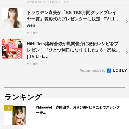
PR(合同会社デジタルファーム )
トラウデン直美が「BS-TBS月間グッドプレイ
ヤー賞」表彰式のプレゼンターに決定 | TV LIFE
web
TV LIFE
HiHi Jets猪狩蒼弥が風間俊介に秘伝レシピをプ
レゼン！『ひとつ利口になりました』8・25放送
| TV LIFE ...
TV LIFE
Recommended by
ランキング
#Mooove!・赤間四季、おさげ髪×ビキニ姿でスレンダ
1
ー美…