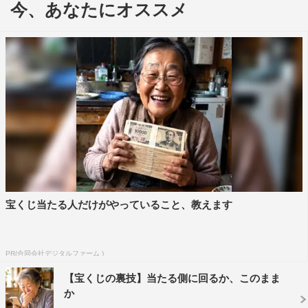
今、あなたにオススメ
介する。
スタジオには、話題のYouTuberやタレント、文化人、
芸術家など多彩なゲストも登場する。
＜宮下草薙 コメント＞
宮下兼史鷹：僕は映画が好きなので、今の映画事情を知り
たいですね。メインMCということで荷が重いですが、さ
まざまな知識を一緒に得て、共に成長できる番組になる予
感がしているのでぜひご覧ください！
宝くじ当たる人だけがやっていること、教えます
草薙航基：MCはほぼやったことがなくて、ライブのMCも
断ってきたくらいなのによく僕らを選んだなと（笑）。僕
らを選んでくれた方々を悪者にしたくないので、1つずつ
PR(合同会社デジタルファーム )
学んで上達していけるように頑張りたいです。
【宝くじの裏技】当たる側に回るか、このまま
＜トラウデン直美 コメント＞
か