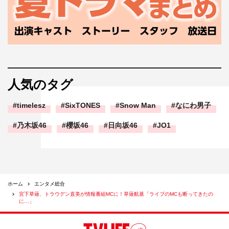
人気のタグ
timelesz
SixTONES
Snow Man
なにわ男子
乃木坂46
櫻坂46
日向坂46
JO1
ホーム
エンタメ総合
宮下草薙、トラウデン直美が情報番組MCに！草薙航基「ライブのMCも断ってきたの
に…」