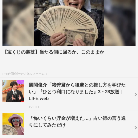
宮下草薙
【宝くじの裏技】当たる側に回るか、このままか
PR(合同会社デジタルファーム )
風間俊介「猪狩君から後輩との接し方を学びた
い」『ひとつ利口になりました』3・28放送 | TV
LIFE web
TV LIFE
「怖いくらい貯金が増えた…」占い師の言う通
りにしてみただけ