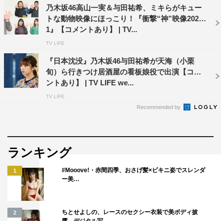
乃木坂46高山一実＆与田祐希、ミキらがキュー
トな動物映像にほっこり！『衝撃“神”映像202
1』【コメントあり】 | TV...
TV LIFE
『日本沈没』乃木坂46与田祐希が天海（小栗
旬）ら行きつけ居酒屋の看板娘役で出演【コメ
ントあり】 | TV LIFE we...
©光文社 撮影・菊地泰久
写真集の出来栄えは「満点」と回答。「メンバーがたくさ
TV LIFE
Recommended by
ん写真集を出してきて、何点満点かがもはや分からなくな
ったので、もう何点満点であろうが満点です。ファースト
の時の35億点以上にはなってるんじゃないかなと思いま
ランキング
す」と笑顔。
#Mooove!・赤間四季、おさげ髪×ビキニ姿でスレンダ
1
「172ページとすごく分厚くて盛りだくさん。おまけブッ
ー美…
クも付いて私服とかメイクとかの話もしていて、充実した
写真集です。10代最後の写真集、皆さんに早く読んでいた
ちとせよしの、レースのセクシー衣装で美ボディ披
2
だいて感想を聞けるのが楽しみです」とPRしていた。