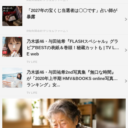
PR(合同会社デジタルファーム )
を語った。
「2027年の宝くじ当選者は〇〇です」占い師が
暴露
イタリアを選んだ理由を聞かれ、「動物がたくさんいた
り、一番に思っていた崖から飛び込みたいとか、やりたい
PR(合同会社デジタルファーム )
ことができるところだったから」と答えた与田。現地の
乃木坂46・与田祐希『FLASHスペシャル』グラ
人々との交流も楽しんだそうで、「普段日本では自分から
ビアBESTの表紙＆巻頭！秘蔵カットも | TV LIF
話しかけに行けないんですけど、開放的な気分になって、
E web
電車の中や街中でたくさんの方と交流して。それも載って
TV LIFE
います」とはにかんだ。
乃木坂46・与田祐希2nd写真集『無口な時間』
が「2020年上半期 HMV&BOOKS online写真集
ランキング」女...
TV LIFE