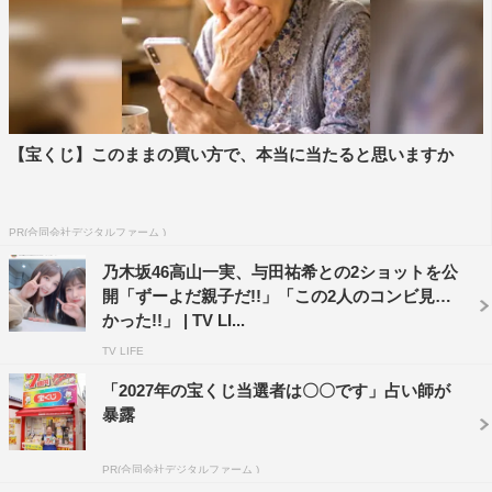
©光文社 撮影・菊地泰久
中でもお気に入りの写真は、“風船にキスマークをついた
【宝くじ】このままの買い方で、本当に当たると思いますか
写真”。「大聖堂に行った時に風船がたくさんあって、そ
の1つのハートの風船にキスをしたら、きれいにキスマー
クがついて。でも、お気に入りカットを1枚選ぶのが難し
PR(合同会社デジタルファーム )
くて、全部お気に入りなんですけど、その中でもきれいに
乃木坂46高山一実、与田祐希との2ショットを公
キスマークがついたので、いいなと思って選びました」
開「ずーよだ親子だ!!」「この2人のコンビ見た
かった!!」 | TV LI...
と、その理由を語った。
TV LIFE
「2027年の宝くじ当選者は〇〇です」占い師が
暴露
PR(合同会社デジタルファーム )