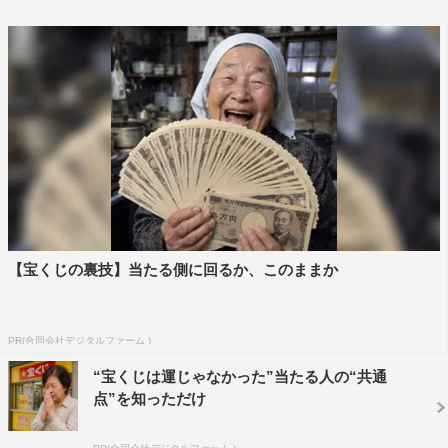
©光文社 撮影・菊地泰久
5月に20歳となる与田は、「ありがたいことに10代で写真
【宝くじの裏技】当たる側に回るか、このままか
集を2冊出させていただいているんですけど、10代最後の
写真集ということもあって前回に比べてさらに大人っぽさ
が出るようにしました」とあいさつ。
PR(合同会社デジタルファーム )
“宝くじは運じゃなかった”当たる人の“共通
続けて「動物とたわむれていたりご飯を食べていたり、ま
点”を知っただけ
だ子供な部分も出ていて、等身大の、あまり飾っていない
自分の姿が詰まった写真集になったと思います」と手応え