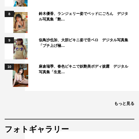
鈴木優香、ランジェリー姿でベッドにごろん デジタ
8
ル写真集「艶…
似鳥沙也加、大胆ビキニ姿で舌ペロ デジタル写真集
9
「ブチ上げ極…
麻倉瑞季、春色ビキニで妖艶美ボディ披露 デジタル
10
写真集「生意…
もっと見る
フォトギャラリー