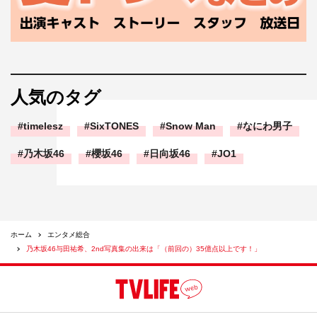
人気のタグ
timelesz
SixTONES
Snow Man
なにわ男子
乃木坂46
櫻坂46
日向坂46
JO1
ホーム
エンタメ総合
乃木坂46与田祐希、2nd写真集の出来は「（前回の）35億点以上です！」