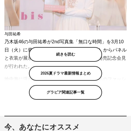
与田祐希
乃木坂46の与田祐希が2nd写真集「無口な時間」を3月10
日（火）に発売。それに先駆け、3月9日（月）からパネル
続きを読む
と衣装が展示されているルミネエスト新宿で発売記念会見
が行われた。
2026夏ドラマ最新情報まとめ
地中海に浮かぶイタリアのシチリア島と、世界のファッシ
ョンの中心地・ミラノが舞台。初めてのヨーロッパ一人旅
グラビア関連記事一覧
を通して、ひと回り成長した19歳の与田の魅力が詰まって
いる。
今、あなたにオススメ