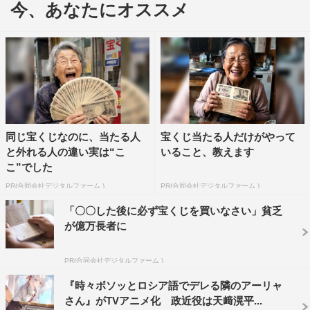
今、あなたにオススメ
全世界累計1000万部突破のベストセラー小説『やはり
俺の青春ラブコメはまちがっている。 』のTVアニメ化を
記念して、スペシャルパックが発売された。
『やはり俺の青春ラブコメはまちがっている。 』（略
称：俺ガイル）は著・原作を渡航、イラストをぽんかん⑧
が手がけたライトノベル。2013年、2015年のアニメ化に
同じ宝くじなのに、当たる人
宝くじ当たる人だけがやって
続いて、最新作『やはり俺の青春ラブコメはまちがってい
と外れる人の違い実は“こ
いること、教えます
る。 完』も放送予定となっている（※新型コロナウイル
こ”でした
スの影響で放送延期中）。
PR(合同会社デジタルファーム )
PR(合同会社デジタルファーム )
そのアニメ化を記念した今回のスペシャルパックは、既
「〇〇した後に必ず宝くじを買いなさい」貧乏
が億万長者に
刊1〜3巻をセットにしたもので、全巻レアイラストを使っ
た新カバーとなっている。さらに各巻のカバー絵の特製ブ
PR(合同会社デジタルファーム )
ロマイド（3枚）も封入。3冊セットで1,500円＋税と、お
手頃得価格にもなっている。
『時々ボソッとロシア語でデレる隣のアーリャ
さん』がTVアニメ化 政近役は天﨑滉平...