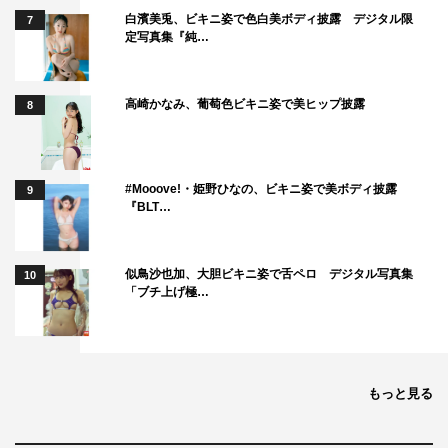
白濱美兎、ビキニ姿で色白美ボディ披露 デジタル限
7
定写真集『純…
高崎かなみ、葡萄色ビキニ姿で美ヒップ披露
8
#Mooove!・姫野ひなの、ビキニ姿で美ボディ披露
9
『BLT…
似鳥沙也加、大胆ビキニ姿で舌ペロ デジタル写真集
10
「ブチ上げ極…
もっと見る