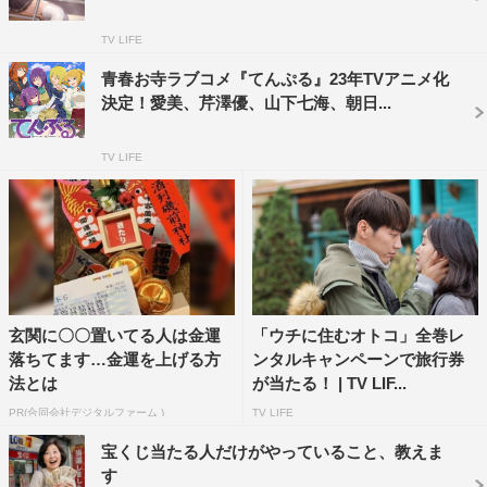
さらに、ライトノベル界で人気のイラストレーター＆超
豪華作家による夢のコラボが話題の“俺ガイル”アンソロジ
TV LIFE
ーも発売中。ぽんかん⑧と渡航による、完全描き下ろし作
青春お寺ラブコメ『てんぷる』23年TVアニメ化
品も収録されており、現在4冊で累計25万部を突破してい
決定！愛美、芹澤優、山下七海、朝日...
る人気シリーズだ。
TV LIFE
玄関に〇〇置いてる人は金運
「ウチに住むオトコ」全巻レ
＜商品情報＞
落ちてます…金運を上げる方
ンタルキャンペーンで旅行券
『やはり俺の青春ラブコメはまちがっている。』ＴＶアニ
法とは
が当たる！ | TV LIF...
メ化記念スペシャルパック
PR(合同会社デジタルファーム )
TV LIFE
著・原作／渡 航 イラスト／ぽんかん⑧
宝くじ当たる人だけがやっていること、教えま
３冊セット定価：本体1,500円＋税 （※分売不可）
す