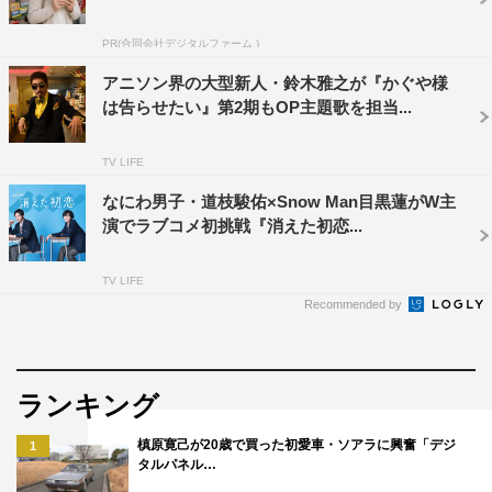
2020年4月17日発売
小学館
PR(合同会社デジタルファーム )
本書紹介ページ：
アニソン界の大型新人・鈴木雅之が『かぐや様
https://www.shogakukan.co.jp/books/09451851
は告らせたい』第2期もOP主題歌を担当...
『やはり俺の青春ラブコメはまちがっている。アンソロジ
TV LIFE
ー』1〜4
なにわ男子・道枝駿佑×Snow Man目黒蓮がW主
著・原作／渡 航 イラスト／ぽんかん⑧ ほか
演でラブコメ初挑戦『消えた初恋...
1〜2巻 定価：（各）本体700円＋税
3〜4巻 定価：（各）本体720円＋税
TV LIFE
全巻発売中（3・4巻は2020年4月17日発売）
Recommended by
小学館
1巻紹介ページ：
https://www.shogakukan.co.jp/books/09451835
ランキング
槙原寛己が20歳で買った初愛車・ソアラに興奮「デジ
1
タルパネル…