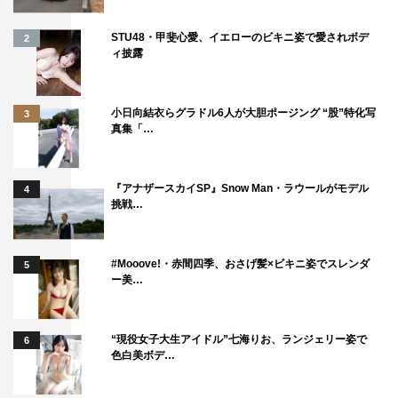
STU48・甲斐心愛、イエローのビキニ姿で愛されボデ
2
ィ披露
小日向結衣らグラドル6人が大胆ポージング “股”特化写
3
真集「…
『アナザースカイSP』Snow Man・ラウールがモデル
4
挑戦…
#Mooove!・赤間四季、おさげ髪×ビキニ姿でスレンダ
5
ー美…
“現役女子大生アイドル”七海りお、ランジェリー姿で
6
色白美ボデ…