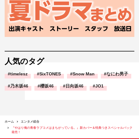
人気のタグ
timelesz
SixTONES
Snow Man
なにわ男子
乃木坂46
櫻坂46
日向坂46
JO1
ホーム
エンタメ総合
『やはり俺の青春ラブコメはまちがっている。』新カバー＆特典つきスペシャルパック
発売！