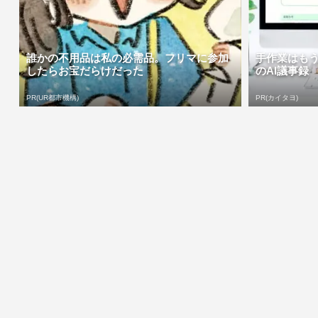
誰かの不用品は私の必需品。フリマに参加
手作業はも
したらお宝だらけだった
のAI議事録
PR(UR都市機構)
PR(カイタヨ)