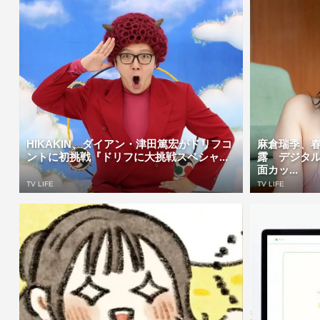
HIKAKIN、ダイアン・津田篤宏がドリフコ
麻倉瑞季、
ントに初挑戦『ドリフに大挑戦スペシャ...
露 デジタ
面カッ...
TV LIFE
TV LIFE