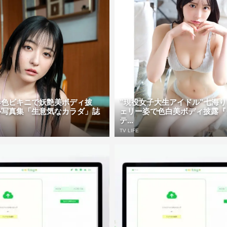
春色ビキニで妖艶美ボディ披
”現役女子大生アイドル”七海
ル写真集「生意気なカラダ」誌
ェリー姿で色白美ボディ披露『
テ...
TV LIFE