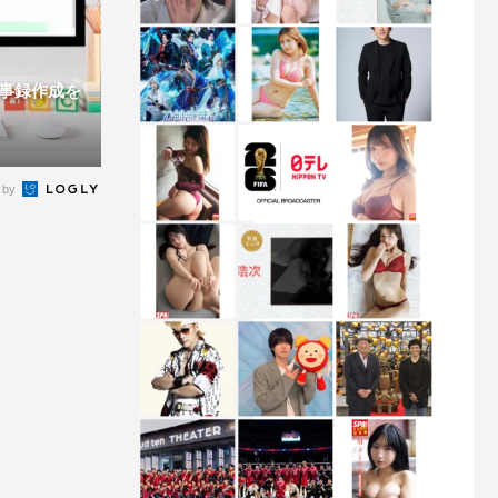
議事録作成を
 by