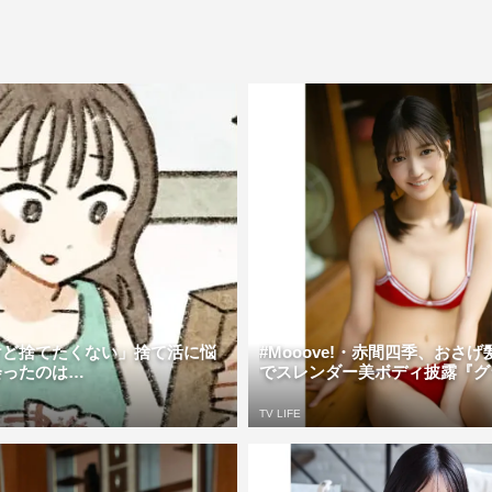
けど捨てたくない」捨て活に悩
#Mooove!・赤間四季、おさ
会ったのは…
でスレンダー美ボディ披露『グラ
TV LIFE