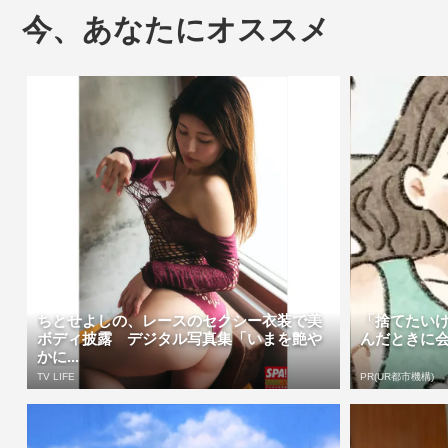
今、あなたにオススメ
ちとせよしの、レースのセクシー衣装で美
「捨てたい
ボディ披露 デジタル写真集「いまを艶や
んだときに
かに...
TV LIFE
PR(UR都市機構)