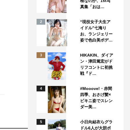
根なのか、1st写
真集「おは…
“現役女子大生ア
2
イドル”七海り
お、ランジェリー
姿で色白美ボデ…
HIKAKIN、ダイア
3
ン・津田篤宏がド
リフコントに初挑
戦『ド…
#Mooove!・赤間
4
四季、おさげ髪×
ビキニ姿でスレン
ダー美…
小日向結衣らグラ
5
ドル6人が大胆ポ