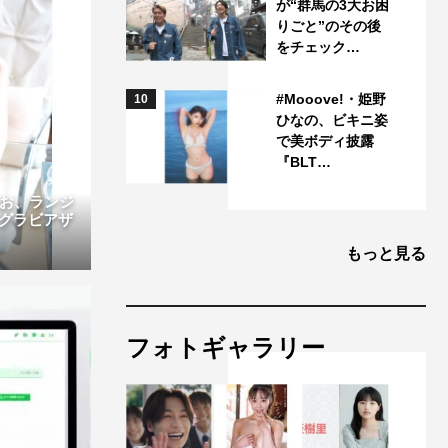
が“群馬の3大お困
りごと”のその後
をチェック…
#Mooove!・姫野
10
ひなの、ビキニ姿
で美ボディ披露
『BLT…
りお、ランジ
グラビアザ
もっと見る
フォトギャラリー