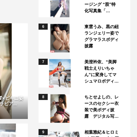
ージング “股”特
化写真集「…
東雲うみ、黒の紐
6
ランジェリー姿で
グラマラスボディ
披露
美澄衿依、“美脚
7
戦士えりいちゃ
ん”に変身してマ
シュマロボディ…
ちとせよしの、レ
8
げ髪×ビキニ姿
ースのセクシー衣
ビア...
装で美ボディ披
露 デジタル写…
相葉雅紀＆ヒロミ
9