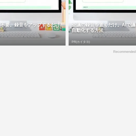
う不要。録音をアップするだけ
会議の録音を置くだけ。AIで
自動化する方法
PR(カイタヨ)
Recommended