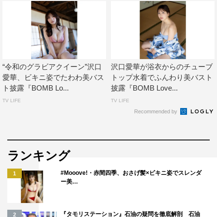
“令和のグラビアクイーン”沢口
沢口愛華が浴衣からのチューブ
愛華、ビキニ姿でたわわ美バス
トップ水着でふんわり美バスト
ト披露『BOMB Lo...
披露『BOMB Love...
TV LIFE
TV LIFE
Recommended by
ランキング
#Mooove!・赤間四季、おさげ髪×ビキニ姿でスレンダ
1
ー美…
『タモリステーション』石油の疑問を徹底解剖 石油
2