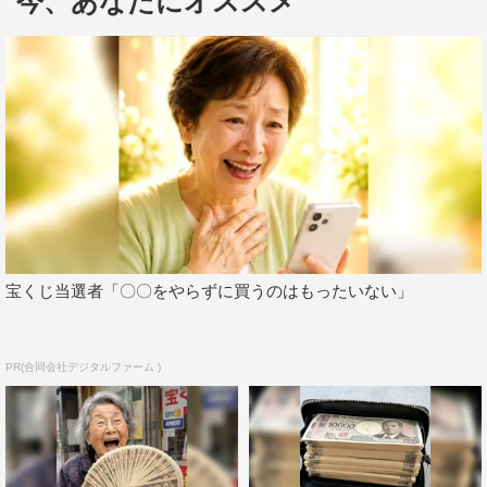
今、あなたにオススメ
宝くじ当選者「〇〇をやらずに買うのはもったいない」
PR(合同会社デジタルファーム )
沢口愛華©LUCKMAN/BOMB
88センチの迫力バストがあふれそうなキュートなピンク
ビキニなど、元気をくれるグラビアはもちろん、濡れ髪で
ボディラインがあらわになった濃紺ワンピース水着では、