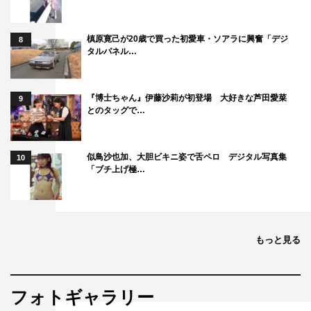
W60･H85。血液型A型。名古屋発の美少女ユニット
「dela」5期メンバー。ミスマガジン2018グランプリ。最
槙原寛己が20歳で買った初愛車・ソアラに興奮「デジ
8
新情報は名古屋美少女ファクトリー公式サイトでチェッ
タルパネル…
ク！
沢口愛華©LUCKMAN/BOMB
『博士ちゃん』伊藤沙莉が初登場 大好きな芦田愛菜
9
とのタッグで…
似鳥沙也加、大胆ビキニ姿で舌ペロ デジタル写真集
10
「ブチ上げ極…
沢口愛華
もっと見る
フォトギャラリー