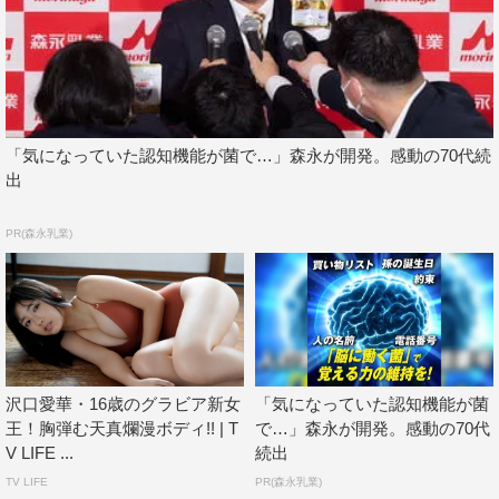
「気になっていた認知機能が菌で…」森永が開発。感動の70代続
出
PR(森永乳業)
沢口愛華©LUCKMAN/BOMB
また、誌面では掲載しきれなかった、未掲載カットを
BOMB公式グラビアサイト「
BOMB.TV
」で期間限定で配
信中。
沢口愛華・16歳のグラビア新女
「気になっていた認知機能が菌
BOMB.TV：
http://www.bomb.tv/
王！胸弾む天真爛漫ボディ!! | T
で…」森永が開発。感動の70代
ボム編集部公式twitter：
https://twitter.com/idol_bomb
V LIFE ...
続出
TV LIFE
PR(森永乳業)