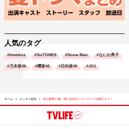
人気のタグ
timelesz
SixTONES
Snow Man
なにわ男子
乃木坂46
櫻坂46
日向坂46
JO1
ホーム
エンタメ総合
沢口愛華17歳、弾ける88センチバストで全開ビキニ！