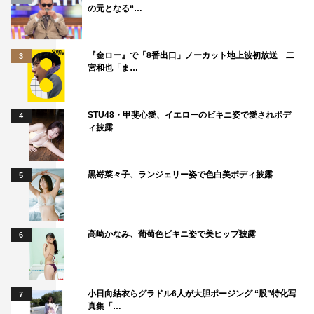
の元となる“…
BOMB7月号
『金ロー』で「8番出口」ノーカット地上波初放送 二
3
BOMB7月号
宮和也「ま…
特別定価：本体998円＋税
発売日：2020年6月9日（火）
STU48・甲斐心愛、イエローのビキニ姿で愛されボデ
4
発行所：（株）学研プラス
ィ披露
＜BOMB7月号 ネット書店での購入はコチラ＞
Amazon：
https://www.amazon.co.jp/dp/B0892DTB71/
黒嵜菜々子、ランジェリー姿で色白美ボディ披露
5
セブンネット：https://7net.omni7.jp/detail/1219559889
楽天：
https://books.rakuten.co.jp/rb/16345203/
HMVローソン：
高崎かなみ、葡萄色ビキニ姿で美ヒップ披露
6
https://www.hmv.co.jp/product/detail/10936113
＜沢口愛華 プロフィール＞
小日向結衣らグラドル6人が大胆ポージング “股”特化写
7
2003年2月24日生まれ。愛知県出身。身長154cm。B88･
真集「…