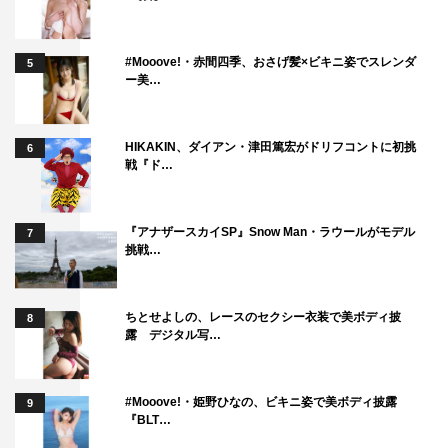
日向坂46
#Mooove!・赤間四季、おさげ髪×ビキニ姿でスレンダ
5
ー美…
HIKAKIN、ダイアン・津田篤宏がドリフコントに初挑
6
戦『ド…
『アナザースカイSP』Snow Man・ラウールがモデル
7
挑戦…
ちとせよしの、レースのセクシー衣装で美ボディ披
8
露 デジタル写…
#Mooove!・姫野ひなの、ビキニ姿で美ボディ披露
9
『BLT…