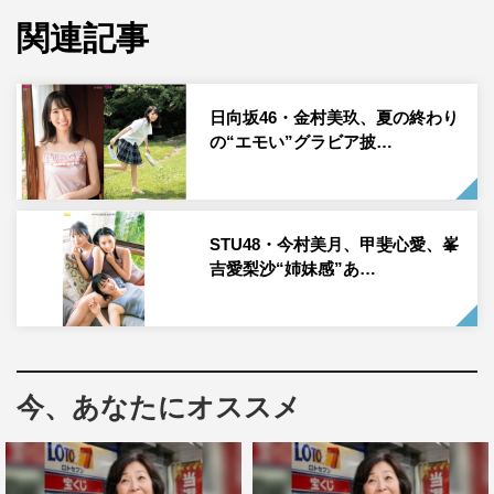
日向坂46の宮田愛萌が9月9日（水）発売の「BOMB10月
関連記事
号」に登場。文学好きな彼女にちなんだ小説に寄せたグラ
ビアを披露している。
日向坂46・金村美玖、夏の終わり
空色のワンピースでの散歩、そして原稿用紙に向かう眼鏡
の“エモい”グラビア披…
姿。さらに、ヘルシーなタンクトップ＆短パン姿で、青春
の香りがするレモンスカッシュを味わうカットも。
【関連記事】日向坂46・金村美玖、夏の終わりの“エモ
STU48・今村美月、甲斐心愛、峯
い”グラビア披露
吉愛梨沙“姉妹感”あ…
今、あなたにオススメ