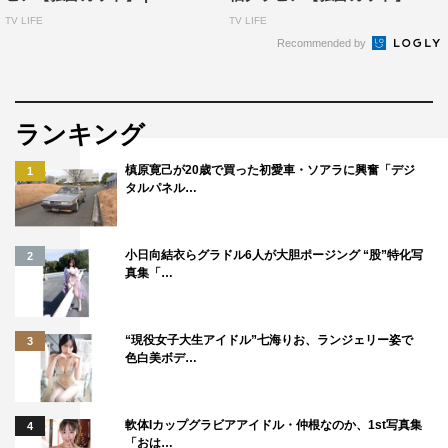
TV LIFE
TV LIFE
発売日：2020年9月9日（水）
Recommended by
判型：AB判 電子版：なし
発行所：（株）ワン・パブリッシング
ワン・パブリッシングWebサイト：
https://one-
ランキング
publishing.co.jp
槙原寛己が20歳で買った初愛車・ソアラに興奮「デジ
1
ボム編集部公式twitter：
https://twitter.com/idol_bomb
タルパネル…
この記事の写真
小日向結衣らグラドル6人が大胆ポージング “股”特化写
2
真集「…
“現役女子大生アイドル”七海りお、ランジェリー姿で
3
色白美ボデ…
軟体Iカップグラビアアイドル・仲根なのか、1st写真集
4
「おは…