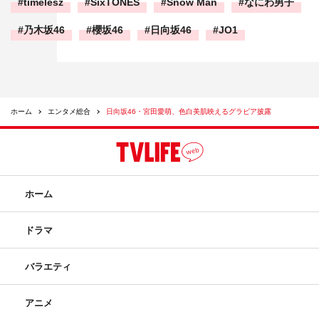
timelesz
SixTONES
Snow Man
なにわ男子
乃木坂46
櫻坂46
日向坂46
JO1
ホーム
エンタメ総合
日向坂46・宮田愛萌、色白美肌映えるグラビア披露
ホーム
ドラマ
バラエティ
アニメ