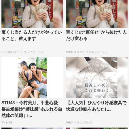
宝くじ当たる人だけがやってい
宝くじの“運任せ”から抜けた人
ること、教えます
だけ変わる
PR(合同会社デジタルファーム )
PR(合同会社デジタルファーム )
STU48・今村美月、甲斐心愛、
【大人気】ひんやり冷感寝具で
「BOMB10月号」では、表紙・巻頭に日向坂46・金村美
峯吉愛梨沙“姉妹感”あふれる自
快適な睡眠をあなたに。
玖、裏表紙STU48の今村美月・甲斐心愛・峯吉愛梨沙が
然体の笑顔 | T...
登場。さらに、日向坂46・宮田愛萌、欅坂46・関有美
TV LIFE
PR(アイリスプラザ)