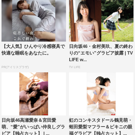
子、永尾まりや、志田音々、池本しおりのグラビアも。
「ナウプレイング」には、つばきファクトリー、
ARCANA PROJECTが登場。「TIFオンライン2020ガイ
ド」では、Task have FunがTIF総合プロデューサーに直撃
インタビュー。そのほか、宮本茉由、木下彩音、小宮山莉
渚、杉本愛里、三浦理奈のインタビューも掲載されてい
【大人気】ひんやり冷感寝具で
日向坂46・金村美玖、夏の終わ
る。
快適な睡眠をあなたに。
りの“エモい”グラビア披露 | TV
LIFE w...
【関連記事】STU48・今村美月、甲斐心愛、峯吉愛梨
PR(アイリスプラザ)
TV LIFE
沙“姉妹感”あふれる自然体の笑顔
ダブル付録は金村美玖（日向坂46）超ビッグ（B2サイ
ズ）両面ポスター、宮田愛萌（日向坂46）／今村美月・甲
斐心愛・峯吉愛梨沙（STU48）超ビッグ（B2サイズ）両
面ポスター。
日向坂46高瀬愛奈＆宮田愛
虹のコンキスタドール鶴見萌・
「ボム10月号」
萌、“愛”がいっぱい仲良しグラ
蛭田愛梨マフラー＆ビキニの眼
ビア【独占カット】 | ...
福グラビア【独占カット】...
特別定価：本体998円＋税