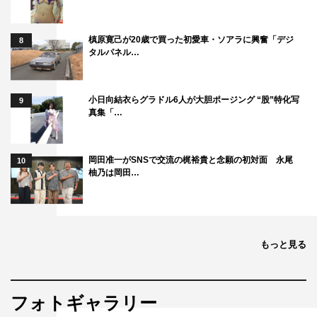
槙原寛己が20歳で買った初愛車・ソアラに興奮「デジ
8
タルパネル…
小日向結衣らグラドル6人が大胆ポージング “股”特化写
9
真集「…
岡田准一がSNSで交流の梶裕貴と念願の初対面 永尾
10
柚乃は岡田…
もっと見る
フォトギャラリー