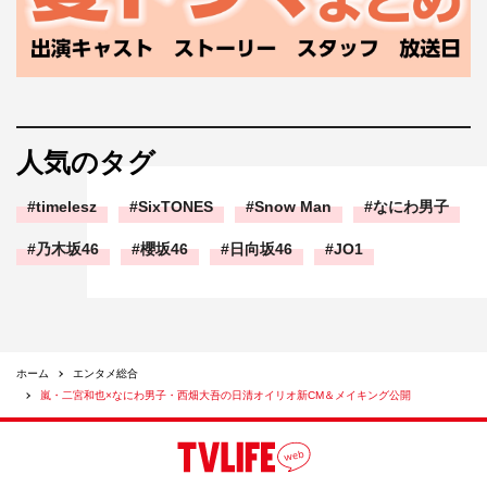
人気のタグ
timelesz
SixTONES
Snow Man
なにわ男子
乃木坂46
櫻坂46
日向坂46
JO1
ホーム
エンタメ総合
嵐・二宮和也×なにわ男子・西畑大吾の日清オイリオ新CM＆メイキング公開