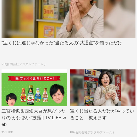
“宝くじは運じゃなかった”当たる人の“共通点”を知っただけ
PR(合同会社デジタルファーム )
二宮和也＆西畑大吾が息ぴった
宝くじ当たる人だけがやってい
りの“かけあい”披露 | TV LIFE w
ること、教えます
eb
TV LIFE
PR(合同会社デジタルファーム )