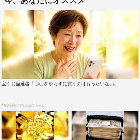
今、あなたにオススメ
西畑が「お母さんにも教えなきゃ！」と一人で言うシーン
で右下に写っている黒い影は二宮の肩。「日清有機えごま
油」を自分の大切な人にも伝えたいという表情を表現する
ために、二宮に話し相手になっていたそうで、二宮のおか
げで西畑がいきいきした表情を見せている。
今回の撮影時には、「日清有機えごま油」のバンパー広告
用動画（最大6秒間のオンライン用動画広告）の制作も実
施。登場したのは西畑。監督から西畑に課されたのは、5
秒間に「日清有機えごま油でオメガ3」を“オメガ3”にちな
宝くじ当選者「〇〇をやらずに買うのはもったいない」
んで3回繰り返して言う「5秒で“オメガ3”早口チャレン
ジ！」。実際に3回言ってみようとすると、予想以上に難
しく、カメラを前にリハーサルを繰り返す西畑。果たして
PR(合同会社デジタルファーム )
西畑は無事にクリアすることができたのか。西畑が奮闘す
る姿は、後日HPで公開される予定。
鮮度のオイル「有機えごま油 新発売」篇