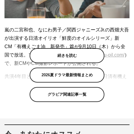
嵐の二宮和也、なにわ男子／関西ジャニーズJr.の西畑大吾
が出演する日清オイリオ「鮮度のオイルシリーズ」新
CM「有機えごま油 新発売」篇が9月10日（木）から全
国で放送。ブランドサイト（
https://www.kakeru-oil.com/
）
続きを読む
で、新CMやCM撮影レポートが公開される。
2026夏ドラマ最新情報まとめ
共演4年目となる二宮と西畑。二宮と西畑が「日清有機え
ごま油」をかけた料理を楽しむシーンの多くは、二人が並
んで座る食卓での撮影に。
グラビア関連記事一覧
二宮のアップのシーンでは、実は隣で西畑も料理に舌鼓を
打っていたりと、談笑しながら楽しい食事のひと時を過ご
すなごやかな雰囲気の中で撮影が進められた。