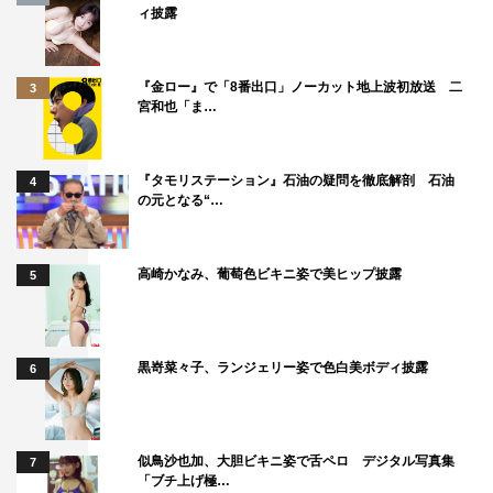
ィ披露
『金ロー』で「8番出口」ノーカット地上波初放送 二
3
宮和也「ま…
『タモリステーション』石油の疑問を徹底解剖 石油
4
の元となる“…
高崎かなみ、葡萄色ビキニ姿で美ヒップ披露
5
黒嵜菜々子、ランジェリー姿で色白美ボディ披露
6
似鳥沙也加、大胆ビキニ姿で舌ペロ デジタル写真集
7
「ブチ上げ極…