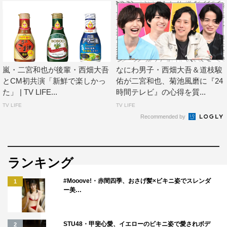
嵐・二宮和也が後輩・西畑大吾
なにわ男子・西畑大吾＆道枝駿
とCM初共演「新鮮で楽しかっ
佑が二宮和也、菊池風磨に『24
た」 | TV LIFE...
時間テレビ』の心得を質...
TV LIFE
TV LIFE
Recommended by
ランキング
#Mooove!・赤間四季、おさげ髪×ビキニ姿でスレンダ
1
ー美…
STU48・甲斐心愛、イエローのビキニ姿で愛されボデ
2