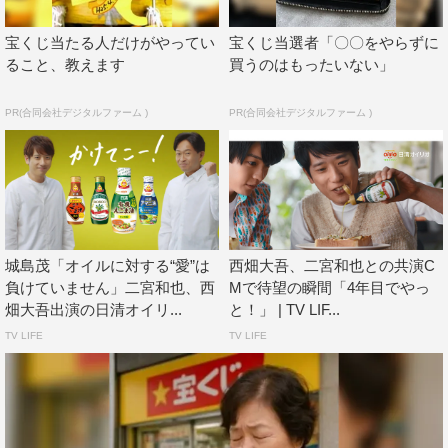
https://youtu.be/J8lN-AnmGt8
宝くじ当たる人だけがやってい
宝くじ当選者「〇〇をやらずに
ること、教えます
買うのはもったいない」
鮮度のオイルシリーズCMメイキング
PR(合同会社デジタルファーム )
PR(合同会社デジタルファーム )
https://youtu.be/n5U1zR6SWRE
城島茂「オイルに対する“愛”は
西畑大吾、二宮和也との共演C
負けていません」二宮和也、西
Mで待望の瞬間「4年目でやっ
ジャニーズ
なにわ男子
二宮和也
畑大吾出演の日清オイリ...
と！」 | TV LIF...
TV LIFE
TV LIFE
嵐
西畑大吾
関西ジャニーズJr.