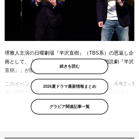
堺雅人主演の日曜劇場『半沢直樹』（TBS系）の恩返し企
画として、「感謝の恩返しスペシャル企画 朗読劇『半沢
続きを読む
直樹』」が開催された。
このイベントは、『半沢直樹』の放送に先駆け、今年2～3
2026夏ドラマ最新情報まとめ
月にTBSラジオで放送された『TBSラジオ オリジナルド
ラマ 「半沢直樹」 敗れし者の物語 by AudioMovie®』
グラビア関連記事一覧
（https://www.tbs.co.jp/radio/hanzawa_naoki/）で描かれた
「聴くドラマ」の演出をヒントに生まれたスペシャル企
画。ラジオとのコラボで実現した“『半沢直樹』の世界観
を声で届けるエンターテインメント”に、出演者が生朗読