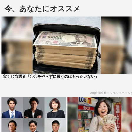
するという“舞台演出”が重なった、オリジナルストーリー
今、あなたにオススメ
の特別企画だ。
9月12日に東京・新国立劇場で行われた14時公演では、南
野陽子（平山美幸役）×土田英夫（平山一正役）の「黒い
二人の日記帳」、尾上松也（瀬名陽介役）×山崎銀之丞
（広重多加夫役）の「繰り返される時…」を上演。さらに
ゲストに伊集院光を加え、南野、土田、尾上、山崎の5人
のトークショーが行われた。
宝くじ当選者「〇〇をやらずに買うのはもったいない」
「黒い二人の日記帳」では、南野、土田が、半沢直樹（堺
雅人）に倍返しされた後、実刑判決を受け、すれ違い別れ
PR(合同会社デジタルファーム )
た平山夫妻が街の定食店で再会するというストーリーを朗
読。
「繰り返される時…」では、スパイラルのアドバイザーと
して尾上演じる瀬名社長を裏切り、半沢に悪事をばらされ