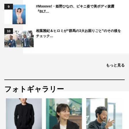
丞
#Mooove!・姫野ひなの、ビキニ姿で美ボディ披露
9
ゲスト：伊集院光
『BLT…
■9月12日（土）後6・00公演
「繰り返される時…」
相葉雅紀＆ヒロミが“群馬の3大お困りごと”のその後を
10
チェック…
出演：尾上松也（瀬名洋介役）×山崎銀之丞（広重多加夫
役）
脚本：粟島瑞丸
もっと見る
「おかしな二人の殺人事件」
出演：角田晃広（三木重行役）×佃 典彦（曾根崎雄也役）
脚本：吉井三奈子
フォトギャラリー
脚本協力：今井太郎
トークショー：角田晃広、佃典彦、尾上松也、山崎銀之丞
ゲスト：伊集院光
■9月13日（日）正午公演