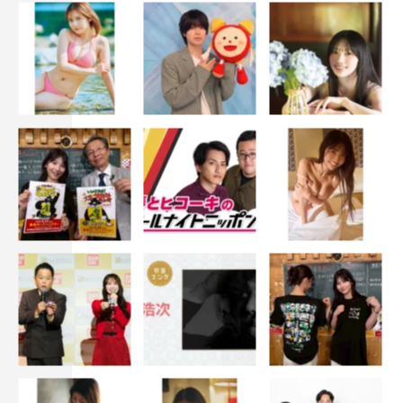
「初恋の味」
出演：賀来賢人（森山雅弘役）×尾上松也（瀬名洋介役）
ゲスト：沢城みゆき
声の出演：大塚明夫
脚本：谷口純一郎
トークショー：南野陽子、土田英生、尾上松也、賀来賢人
演出：粟島瑞丸
企画・製作・主催：TBS、TBSラジオ
https://www.tbs.co.jp/event/hanzawa_naoki/
©TBS
この記事の写真