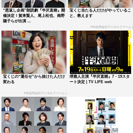
た山崎演じる太洋証券の広重が登場。太洋証券を辞職した
“恩返し企画”朗読劇『半沢直樹』開
宝くじ当たる人だけがやっているこ
広重が再び瀬名社長と会うというストーリーを朗読した。
催決定！賀来賢人、尾上松也、南野
と、教えます
陽子らが出演 ...
トークショーでは、観客から質問に答えていくことに。
PR(合同会社デジタルファーム )
「『半沢直樹』に登場するキャラクターで、やってみたい
役柄は？」という質問に、尾上は自身が演じた瀬名を選
択。歌舞伎俳優の先輩たちの顔芸が話題になっていること
から「もう一度最初から撮って何度かドアップで顔芸をや
りたい」と明かした。
宝くじの“運任せ”から抜けた人だけ
堺雅人主演『半沢直樹』7・19スタ
朗読劇の感想を問われると、南野は「緊張しました。皆さ
変わる
ート決定 | TV LIFE web
んがテレビで楽しんでくださった役をもう1回できるとは
PR(合同会社デジタルファーム )
思ってなかったので、何とかしようと思ったんですけど、
緊張でうまく大阪弁でせりふを言えなかったり…。やって
良かったと思います」と。
山崎は「こういう形で『半沢直樹』の世界を表現できると