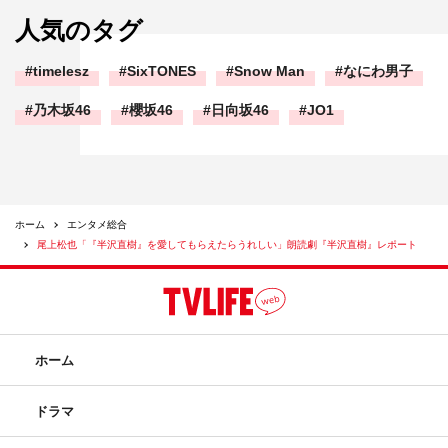
人気のタグ
timelesz
SixTONES
Snow Man
なにわ男子
乃木坂46
櫻坂46
日向坂46
JO1
ホーム
エンタメ総合
尾上松也「『半沢直樹』を愛してもらえたらうれしい」朗読劇『半沢直樹』レポート
ホーム
ドラマ