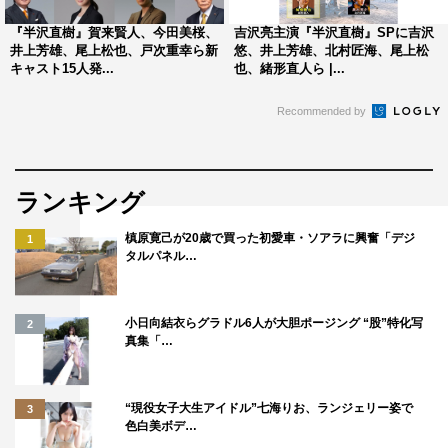
いうことは、非常に面白かった。全然違うサブストーリー
がそれぞれにあって、それも楽しんでもらえたらうれし
『半沢直樹』賀来賢人、今田美桜、
吉沢亮主演『半沢直樹』SPに吉沢
井上芳雄、尾上松也、戸次重幸ら新
悠、井上芳雄、北村匠海、尾上松
い」とアピール。
キャスト15人発...
也、緒形直人ら |...
土田は「作品の懐の深さだなと。これだけバラバラで、あ
Recommended by
っちいったり、こっちいったりしてると思うんですが、
『半沢直樹』という母体があってできること。なによりお
客さんがいて生でやれたことは幸せだった」と語った。
ランキング
尾上は「『半沢直樹』というドラマを通じて、皆さんにお
槙原寛己が20歳で買った初愛車・ソアラに興奮「デジ
1
タルパネル…
越しいただけて、『半沢直樹』の世界観というのを、自分
とは違う視点、あるいは演じ方でまた繰り広げられるとい
うのは作品の力だと思いますし。そういう力を持ったドラ
小日向結衣らグラドル6人が大胆ポージング “股”特化写
2
マって少ないと思うんです。今日演じられたことも含め、
真集「…
『半沢直樹』という作品に関われたことにあらためてほこ
らしく感じました。皆さんにこれからも『半沢直樹』を愛
“現役女子大生アイドル”七海りお、ランジェリー姿で
3
してもらえることを願っています」とメッセージを送っ
色白美ボデ…