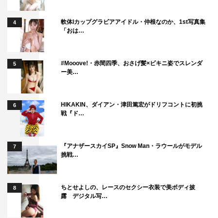
た。
軟体Iカップグラビアアイドル・仲根なのか、1st写真集
4
公演情報
「おは…
感謝の恩返しスペシャル企画 朗読劇「半沢直樹」
会場：新国立劇場 中劇場
#Mooove!・赤間四季、おさげ髪×ビキニ姿でスレンダ
5
ー美…
■9月12日（土）後2・00公演
「黒い二人の日記帳」
HIKAKIN、ダイアン・津田篤宏がドリフコントに初挑
6
出演：南野陽子（平山美幸役）×土田英生（平山一正役）
戦『ド…
脚本：土田英生
「繰り返される時…」
『アナザースカイSP』Snow Man・ラウールがモデル
7
挑戦…
出演：尾上松也（瀬名洋介役）×山崎銀之丞（広重多加夫
役）
脚本：粟島瑞丸
ちとせよしの、レースのセクシー衣装で美ボディ披
8
露 デジタル写…
トークショー：南野陽子、土田英生、尾上松也、山崎銀之