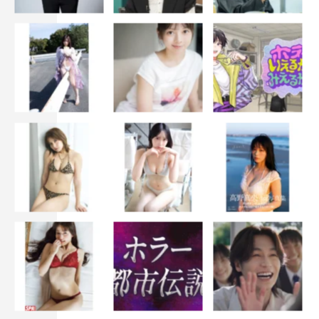
「黒い二人の日記帳」
出演：南野陽子（平山美幸役）×土田英生（平山一正役）
脚本：土田英生
「繰り返される時…」
出演：尾上松也（瀬名洋介役）×山崎銀之丞（広重多加夫
役）
脚本：粟島瑞丸
トークショー：南野陽子、土田英生、尾上松也、山崎銀之
丞
ゲスト：藤森慎吾
■9月13日（日）後4・00公演
「黒い二人の日記帳」
出演：南野陽子（平山美幸役）×土田英生（平山一正役）
脚本：土田英生