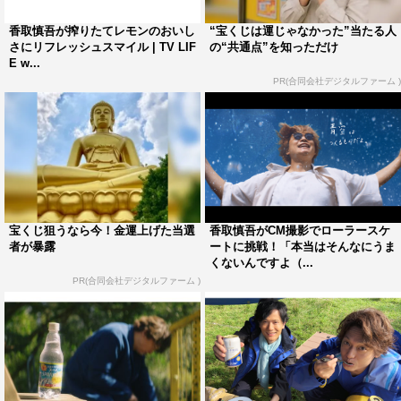
ィブな爽快感を届けていく。
香取慎吾が搾りたてレモンのおいし
“宝くじは運じゃなかった”当たる人
さにリフレッシュスマイル | TV LIF
の“共通点”を知っただけ
E w...
PR(合同会社デジタルファーム )
宝くじ狙うなら今！金運上げた当選
香取慎吾がCM撮影でローラースケ
者が暴露
ートに挑戦！「本当はそんなにうま
くないんですよ（...
PR(合同会社デジタルファーム )
また、本編とは別に、香取の歌唱シーンのみの「レモスパ
サンバ 歌ってみた動画」も、「サントリー天然水」の公
式Twitterアカウントにて、9月16日（木）の夕方に公開予
定だ。