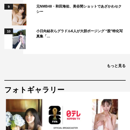
元NMB48・和田海佑、美谷間ショットであざかわセク
9
シー
小日向結衣らグラドル6人が大胆ポージング “股”特化写
10
真集「…
また、見どころについては「最後の『オ・レ！』という掛
け声です。あ、違う、『レモン』だ（笑）。締めだけはビ
もっと見る
シッと決めて、あとは細かい振り付けとかそういうことよ
りも、一緒に踊ったら楽しいんじゃないかなと思います。
家族みんなで踊ったりしながら、最後だけ勢いで『じゃ〜
フォトギャラリー
ん』という感じで盛り上がってもらえたら嬉しいですね」
とアピールしていた。香取へのインタビュー全文は、次ペ
ージを参照。
＜動画＞