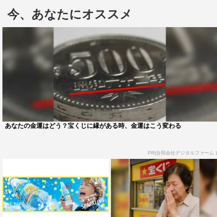
今、あなたにオススメ
CM内にも登場する「レモスパっといきましょう！」とい
う言葉は、「サントリー天然水 スパークリングレモン」
あなたの金運はどう？宝くじに縁がある時、金運はこう変わる
を飲むと、一瞬で気分を「スパっ」と晴れやかに切り替え
られるイメージを表現しているとのこと。
PR(合同会社デジタルファーム )
今回解禁されたWEB動画では、2005年頃の大ヒットソン
グ「マツケンサンバII」が、15年ぶりに「レモスパサン
バ」として替え歌で復活。「レモスパッといきましょ
う！」のメッセージを体現するような底抜けに明るい歌詞
とメロディーを、香取自身が力強く歌い、視聴者にポジテ