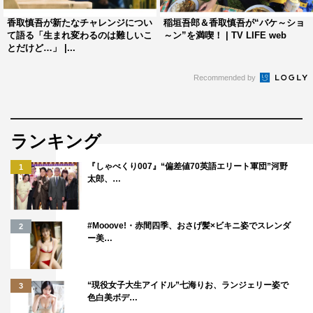
撮影時は本人役に加えて、「レモスパ」のボトル姿の「レ
香取慎吾が新たなチャレンジについ
稲垣吾郎＆香取慎吾が“バケ～ショ
て語る「生まれ変わるのは難しいこ
～ン”を満喫！ | TV LIFE web
モスパ慎吾ズ」のメンバーもすべて1人で演じた香取だ
とだけど…」 |...
が、マルチなエンターテイナーとしての力を存分に発揮。
それぞれの微妙なキャラクターや表情の違いを器用に演じ
Recommended by
分け、カットが掛かる度に現場を明るい雰囲気に包み込ん
でいたという。
ランキング
『しゃべくり007』“偏差値70英語エリート軍団”河野
1
太郎、…
#Mooove!・赤間四季、おさげ髪×ビキニ姿でスレンダ
2
ー美…
“現役女子大生アイドル”七海りお、ランジェリー姿で
3
色白美ボデ…