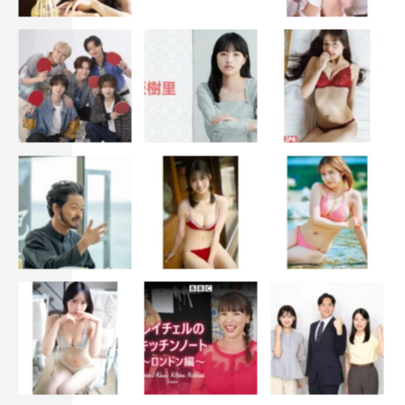
WEB動画「レモスパサンバ」篇
https://youtu.be/pgF23NKvUTo
香取慎吾インタビューはこちら
1
2
全文表示
香取慎吾