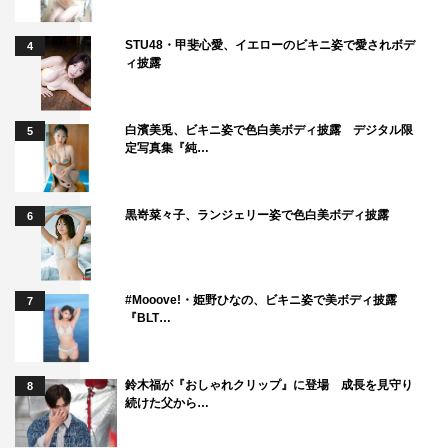
中でも特に香取が気に入っていたのが、ラジカセの前でマ
イクを持ち口上を披露している「ミニレモスパ慎吾」。ユ
STU48・甲斐心愛、イエローのビキニ姿で愛されボデ
4
ィ披露
ニークな口上を流暢に響かせるハイテンションの演技を、
楽しそうに演じていたそうだ。
白濱美兎、ビキニ姿で色白美ボディ披露 デジタル限
5
収録後のインタビューで、香取は「マツケンサンバ」につ
定写真集『純…
いて、「自分の歌のようにいっぱい歌わせていただいた曲
なので、今回の動画で歌わせていただけるのはすごく嬉し
黒嵜菜々子、ランジェリー姿で色白美ボディ披露
6
かったですね。やっぱりサンバはいいですよ。暑かった
り、ぐでっとしたりしてしまう瞬間でも、パーッと明るく
なって、スカッとします」と楽曲の魅力を語る。
#Mooove!・姫野ひなの、ビキニ姿で美ボディ披露
7
『BLT…
鈴木福が『おしゃれクリップ』に登場 成長を見守り
8
続けた父から…