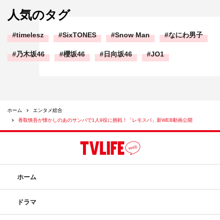
人気のタグ
timelesz
SixTONES
Snow Man
なにわ男子
乃木坂46
櫻坂46
日向坂46
JO1
ホーム
エンタメ総合
香取慎吾が懐かしのあのサンバで1人9役に挑戦！「レモスパ」新WEB動画公開
ホーム
ドラマ