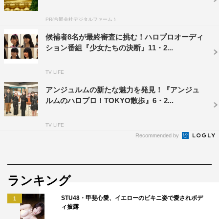
番組に携わるメンバーは、その道で超一流のスぺシャリス
PR(合同会社デジタルファーム )
トたち。番組オリジナル音楽を手掛けるのは、Spotify
候補者8名が最終審査に挑む！ハロプロオーディ
の“大きな飛躍が期待される新進気鋭の国内アーティスト
ション番組『少女たちの決断』11・2...
「Early Noise 2019」”にも選ばれた17歳の新鋭トラックメ
イカー「SASUKE」。番組ロゴをデザインするのは、さ
TV LIFE
まざまなモノやコトを新しい切り口から再構築する実験的
アンジュルムの新たな魅力を発見！『アンジュ
なアプローチが国内外で高い評価を受けるデザインスタジ
ルムのハロプロ！TOKYO散歩』6・2...
オ「we+」。
TV LIFE
そして、番組キュレーターを務めるのは、ハロー！プロジ
Recommended by
ェクト、アンジュルムの元リーダーの和田彩花。2009年4
月アイドルグループ「スマイレージ」（後に「アンジュル
ム」に改名）の初期メンバーに選出され、リーダーに就
ランキング
任。2010年5月『夢見る15歳』でメジャーデビューを果た
STU48・甲斐心愛、イエローのビキニ姿で愛されボデ
1
し、同年「第52回日本レコード大賞」最優秀新人賞を受賞
ィ披露
した。2019年6月にアンジュルムとハロー！プロジェクト