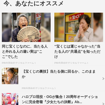
今、あなたにオススメ
同じ宝くじなのに、当たる人
“宝くじは運じゃなかった”当
と外れる人の違い実は“こ
たる人の“共通点”を知っただ
こ”でした
け
「ミカンせいじん」
PR(合同会社デジタルファーム )
PR(合同会社デジタルファーム )
【宝くじの裏技】当たる側に回るか、このまま
か
PR(合同会社デジタルファーム )
ハロプロ現役・OGが集合！20周年オーディショ
ンに完全密着『少女たちの決断』Ab...