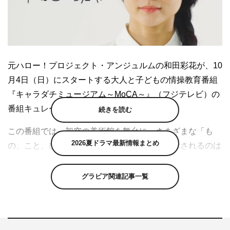
元ハロー！プロジェクト・アンジュルムの和田彩花が、10
月4日（日）にスタートする大人と子どもの情操教育番組
『キャラダチミュージアム～MoCA～』（フジテレビ）の
番組キュレーターに就任した。
続きを読む
この番組では、架空の美術館を舞台に、さまざまな「も
2026夏ドラマ最新情報まとめ
の、こと、ひと」をキュレーションする。展示されるのは
『ウゴウゴルーガ』で一世を風靡した「ミカンせいじん」
や『ポンキッキーズ』のジャカジャカジャンケンで活躍し
グラビア関連記事一覧
た「ゴー！ゴー！コニーちゃん」など、おなじみのキャラ
クターから新キャラクターまで、多種多様なキャラクタ
ー。