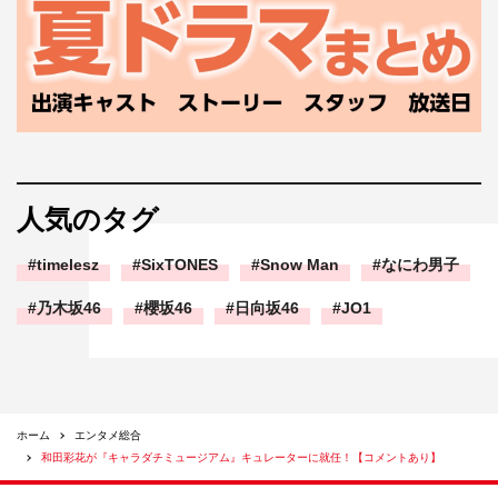
人気のタグ
timelesz
SixTONES
Snow Man
なにわ男子
乃木坂46
櫻坂46
日向坂46
JO1
ホーム
エンタメ総合
和田彩花が『キャラダチミュージアム』キュレーターに就任！【コメントあり】