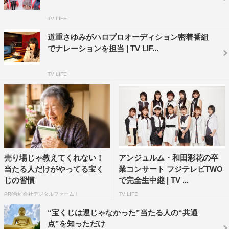
TV LIFE
道重さゆみがハロプロオーディション密着番組
「ゴー！ゴー！コニーちゃん」
でナレーションを担当 | TV LIF...
また、独特の感性と言葉のセンスで若い世代から圧倒的な
TV LIFE
支持を得る詩人・最果タヒの美しい詩を朗読する企画「展
示 言葉」など、見逃せないコーナーもめじろ押しだ。
売り場じゃ教えてくれない！
アンジュルム・和田彩花の卒
当たる人だけがやってる宝く
業コンサート フジテレビTWO
じの習慣
で完全生中継 | TV ...
PR(合同会社デジタルファーム )
TV LIFE
“宝くじは運じゃなかった”当たる人の“共通
点”を知っただけ