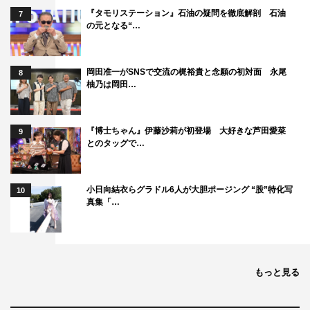
『タモリステーション』石油の疑問を徹底解剖 石油
7
の元となる“…
岡田准一がSNSで交流の梶裕貴と念願の初対面 永尾
8
柚乃は岡田…
『博士ちゃん』伊藤沙莉が初登場 大好きな芦田愛菜
9
とのタッグで…
小日向結衣らグラドル6人が大胆ポージング “股”特化写
10
真集「…
もっと見る