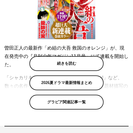
曽田正人の最新作「め組の大吾 救国のオレンジ」が、現
在発売中の『月刊少年マガジン11月号』にて連載を開始し
続きを読む
た。
「シャカリキ！」「昴」「capeta」「Change!」など、
2026夏ドラマ最新情報まとめ
数々の名作を執筆してきた漫画家・曽田正人。題材描写の
リアリティと、主人公の天才性に心を奪われる作風が人気
グラビア関連記事一覧
だ。そんな曽田が次に描く題材は、命を救出する「レスキ
ュー現場」。
最新作「め組の大吾 救国のオレンジ」は、特別救助隊員
（通称：オレンジ）を志す消防官たちを主人公に、いつ訪