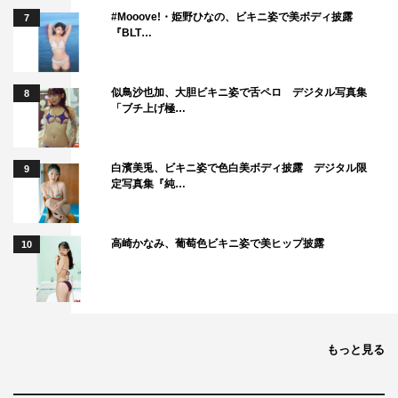
#Mooove!・姫野ひなの、ビキニ姿で美ボディ披露
7
『BLT…
似鳥沙也加、大胆ビキニ姿で舌ペロ デジタル写真集
8
「ブチ上げ極…
白濱美兎、ビキニ姿で色白美ボディ披露 デジタル限
9
定写真集『純…
高崎かなみ、葡萄色ビキニ姿で美ヒップ披露
10
もっと見る