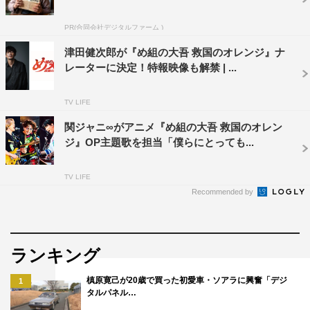
PR(合同会社デジタルファーム )
津田健次郎が『め組の大吾 救国のオレンジ』ナ
＜WEB＞
レーターに決定！特報映像も解禁 | ...
「マガポケ」ページ：
https://mgpk-
TV LIFE
api.magazinepocket.com/landing?t=1231&e=312066
関ジャニ∞がアニメ『め組の大吾 救国のオレン
「サンデーうぇぶり」ダウンロード案内：
ジ』OP主題歌を担当「僕らにとっても...
https://sundaywebry.page.link/a2Tt
月刊少年マガジンHP：
http://www.gmaga.co/latest/
TV LIFE
Recommended by
ランキング
槙原寛己が20歳で買った初愛車・ソアラに興奮「デジ
1
タルパネル…