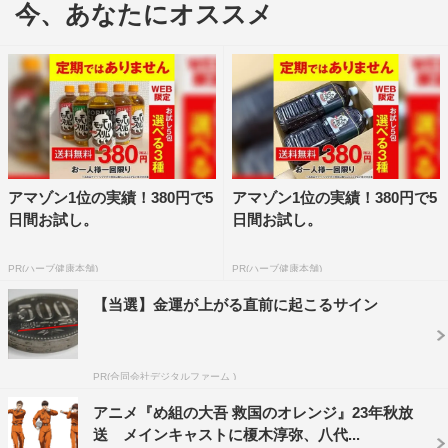
今、あなたにオススメ
れるやもわからない国難と戦うレスキューの現場を描く。
アマゾン1位の実績！380円で5
アマゾン1位の実績！380円で5
日間お試し。
日間お試し。
PR(ハーブ健康本舗)
PR(ハーブ健康本舗)
【当選】金運が上がる直前に起こるサイン
自身の壁にぶつかり奮闘する斧田駿、数少ない女性隊員を
PR(合同会社デジタルファーム )
目指す中村雪、そして、卓越した才能と唯ならぬ覚悟を持
アニメ『め組の大吾 救国のオレンジ』23年秋放
つ十朱大吾という3人の若き消防官の出会いから、物語は
送 メインキャストに榎木淳弥、八代...