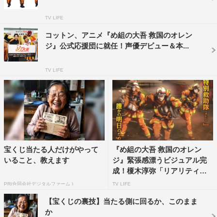
動き出す。
TV LIFE
『月刊少年マガジン11月号』では本作が表紙＆巻頭カラー
コットン、アニメ『め組の大吾 救国のオレン
を飾り、第1話は大ボリュームの119ページで掲載。マガ
ジ』公式応援団に就任！声優デビュー＆本...
ジン公式アプリ「マガポケ」（講談社）では、一部を無料
公開中だ。
TV LIFE
また、新章連載開始に合わせて「サンデーうぇぶり」（小
学館）では、前作『め組の大吾』を10月6日から10月19日
までの期間限定で、10巻分無料企画を実施している。
宝くじ当たる人だけがやって
『め組の大吾 救国のオレン
いること、教えます
ジ』緊張感漂うビジュアル完
成！榎木淳弥「リアリティと
迫...
PR(合同会社デジタルファーム )
TV LIFE
【宝くじの裏技】当たる側に回るか、このまま
か