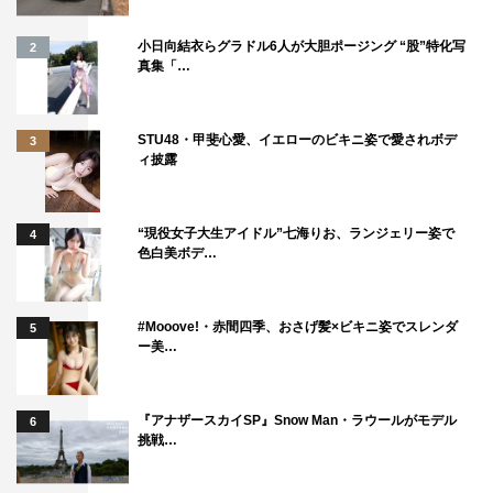
小日向結衣らグラドル6人が大胆ポージング “股”特化写
2
真集「…
STU48・甲斐心愛、イエローのビキニ姿で愛されボデ
3
ィ披露
“現役女子大生アイドル”七海りお、ランジェリー姿で
4
色白美ボデ…
#Mooove!・赤間四季、おさげ髪×ビキニ姿でスレンダ
5
ー美…
『アナザースカイSP』Snow Man・ラウールがモデル
6
挑戦…