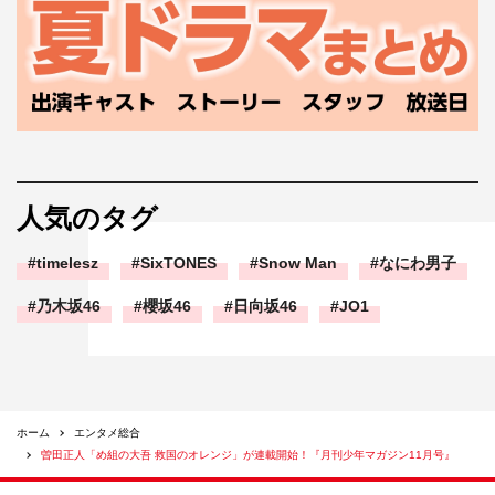
人気のタグ
timelesz
SixTONES
Snow Man
なにわ男子
乃木坂46
櫻坂46
日向坂46
JO1
ホーム
エンタメ総合
曽田正人「め組の大吾 救国のオレンジ」が連載開始！『月刊少年マガジン11月号』