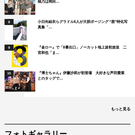
柚乃は岡田…
小日向結衣らグラドル6人が大胆ポージング “股”特化写
8
真集「…
『金ロー』で「8番出口」ノーカット地上波初放送 二
9
宮和也「ま…
『博士ちゃん』伊藤沙莉が初登場 大好きな芦田愛菜
10
とのタッグで…
「STRiKE！」高崎かなみ（撮影：藤本和典）
もっと見る
フォトギャラリー