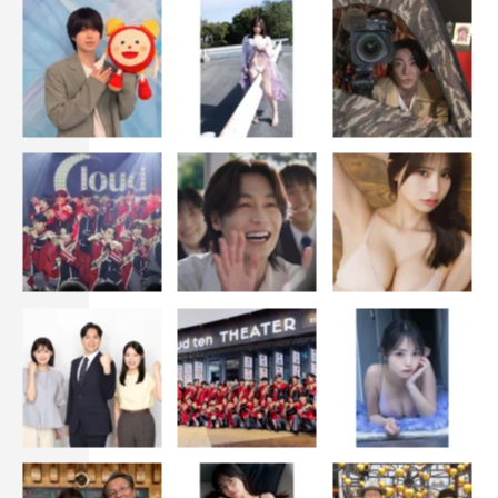
「STRiKE！」裏表紙・高崎かなみ（撮影：藤本和典）
「STRiKE！」
定価：本体1227円＋税
判型：A4判
ISBN：978-4-07-444501-1
発行：主婦の友インフォス
発売：主婦の友社
沢口愛華
華村あすか