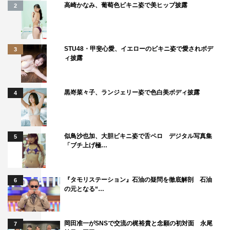
高崎かなみ、葡萄色ビキニ姿で美ヒップ披露
2
「STRiKE！」古田愛理（撮影：佐藤裕之）
STU48・甲斐心愛、イエローのビキニ姿で愛されボデ
3
ィ披露
黒嵜菜々子、ランジェリー姿で色白美ボディ披露
4
似鳥沙也加、大胆ビキニ姿で舌ペロ デジタル写真集
5
「ブチ上げ極…
『タモリステーション』石油の疑問を徹底解剖 石油
6
の元となる“…
「STRiKE！」華村あすか（撮影：前康輔）
岡田准一がSNSで交流の梶裕貴と念願の初対面 永尾
7