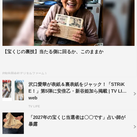
【宝くじの裏技】当たる側に回るか、このままか
PR(合同会社デジタルファーム )
「STRiKE！」十味（撮影：横山マサト）
沢口愛華が表紙＆裏表紙をジャック！「STRiK
E！」第5弾に安倍乙・新谷姫加ら掲載 | TV LIFE
web
TV LIFE
「2027年の宝くじ当選者は〇〇です」占い師が
暴露