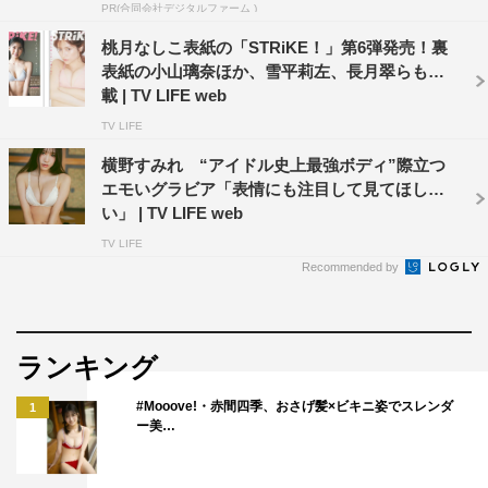
PR(合同会社デジタルファーム )
桃月なしこ表紙の「STRiKE！」第6弾発売！裏
表紙の小山璃奈ほか、雪平莉左、長月翠らも掲
載 | TV LIFE web
TV LIFE
横野すみれ “アイドル史上最強ボディ”際立つ
「STRiKE！」似鳥沙也加（撮影：カノウリョウマ）
エモいグラビア「表情にも注目して見てほし
い」 | TV LIFE web
TV LIFE
Recommended by
ランキング
#Mooove!・赤間四季、おさげ髪×ビキニ姿でスレンダ
1
ー美…