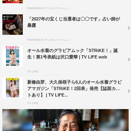
オフショット、動画に加え、アカウントフォロワーへのプ
PR(合同会社デジタルファーム )
レゼント企画、最新情報なども公開予定。
「2027年の宝くじ当選者は〇〇です」占い師が
暴露
PR(合同会社デジタルファーム )
オール水着のグラビアムック「STRiKE！」誕
生！第1号表紙は沢口愛華 | TV LIFE web
TV LIFE
新條由芽、大久保桜子ら6人のオール水着グラビ
アマガジン「STRiKE！2回表」発売【誌面カッ
トあり】 | TV LIFE...
TV LIFE
「STRiKE！」沢口愛華（撮影：松岡一哲）