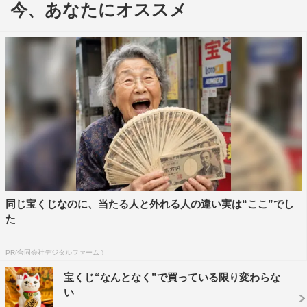
今、あなたにオススメ
オール水着のグラビアムック「STRiKE！」1回表（VOL.1
／主婦の友インフォス）が重版されることが決定した。
同誌では、1人につき20ページ以上を割いたロンググラビ
アを、活躍中のフォトグラファーたちが撮影。表紙には、
数々の雑誌から引っ張りだこで、2nd写真集の発売も決ま
った新時代のグラビアクイーン・沢口愛華が登場。ほかに
「平成最後の奇跡の原石」として一躍話題になった十味、
「インスタグラビアの女王」としてSNSの総フォロワー
123万人を超える似鳥沙也加、ティーン誌モデルを務め、
同じ宝くじなのに、当たる人と外れる人の違い実は“ここ”でし
同世代の女性からの支持も高い古田愛理、デビュー直後に
た
写真週刊誌の表紙に抜擢され、数々のドラマや映画で活躍
中の華村あすか。そして、高崎かなみが裏表紙を飾ってい
PR(合同会社デジタルファーム )
る。
宝くじ“なんとなく”で買っている限り変わらな
い
公式Twitter（@StrikeMook）では、撮影のアザーカット、