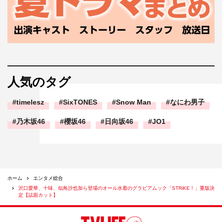
人気のタグ
timelesz
SixTONES
Snow Man
なにわ男子
乃木坂46
櫻坂46
日向坂46
JO1
ホーム
エンタメ総合
沢口愛華、十味、似鳥沙也加ら登場のオール水着のグラビアムック「STRiKE！」重版決
定【誌面カット】