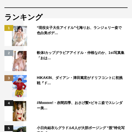
ランキング
“現役女子大生アイドル”七海りお、ランジェリー姿で
1
色白美ボデ…
軟体Iカップグラビアアイドル・仲根なのか、1st写真集
2
「おは…
HIKAKIN、ダイアン・津田篤宏がドリフコントに初挑
3
戦『ド…
#Mooove!・赤間四季、おさげ髪×ビキニ姿でスレンダ
4
ー美…
小日向結衣らグラドル6人が大胆ポージング “股”特化写
5