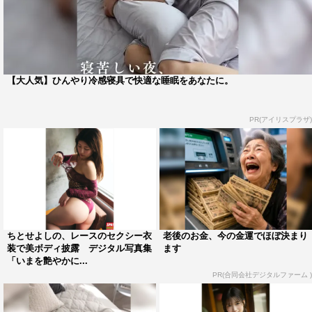
【大人気】ひんやり冷感寝具で快適な睡眠をあなたに。
PR(アイリスプラザ)
ちとせよしの、レースのセクシー衣
老後のお金、今の金運でほぼ決まり
装で美ボディ披露 デジタル写真集
ます
「いまを艶やかに...
PR(合同会社デジタルファーム )