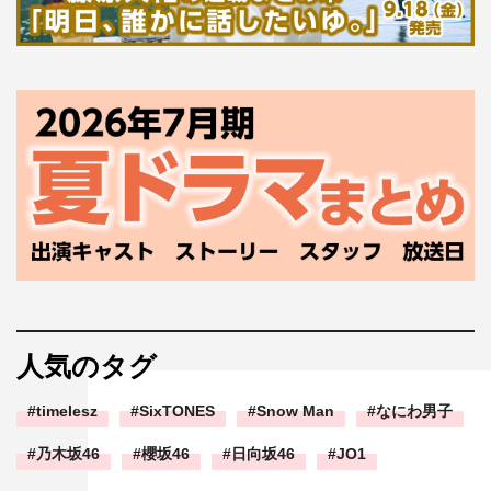
人気のタグ
timelesz
SixTONES
Snow Man
なにわ男子
乃木坂46
櫻坂46
日向坂46
JO1