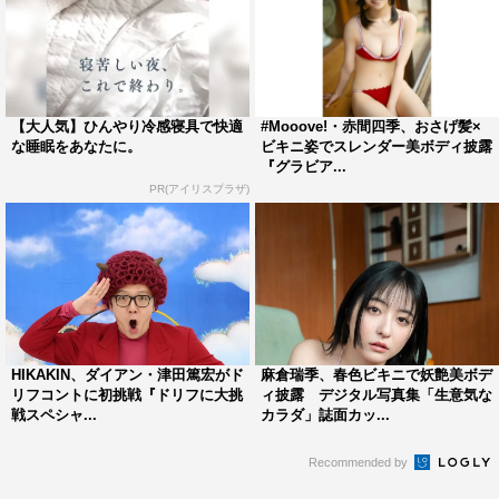
【大人気】ひんやり冷感寝具で快適
#Mooove!・赤間四季、おさげ髪×
な睡眠をあなたに。
ビキニ姿でスレンダー美ボディ披露
『グラビア...
PR(アイリスプラザ)
HIKAKIN、ダイアン・津田篤宏がド
麻倉瑞季、春色ビキニで妖艶美ボデ
リフコントに初挑戦『ドリフに大挑
ィ披露 デジタル写真集「生意気な
戦スペシャ...
カラダ」誌面カッ...
Recommended by