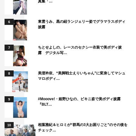
真集「…
東雲うみ、黒の紐ランジェリー姿でグラマラスボディ
6
披露
ちとせよしの、レースのセクシー衣装で美ボディ披
7
露 デジタル写…
美澄衿依、“美脚戦士えりいちゃん”に変身してマシュ
8
マロボディ…
#Mooove!・姫野ひなの、ビキニ姿で美ボディ披露
9
『BLT…
相葉雅紀＆ヒロミが“群馬の3大お困りごと”のその後を
10
チェック…