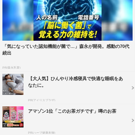
「気になっていた認知機能が菌で…」森永が開発。感動の70代
続出
PR(森永乳業)
【大人気】ひんやり冷感寝具で快適な睡眠をあ
なたに。
PR(アイリスプラザ)
アマゾン1位「このお茶ガチです」噂のお茶
PR(ハーブ健康本舗)