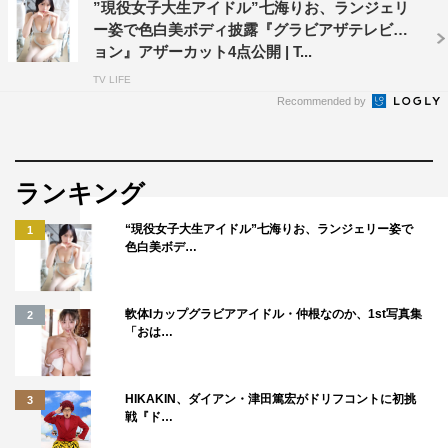
”現役女子大生アイドル”七海りお、ランジェリ
ー姿で色白美ボディ披露『グラビアザテレビジ
ョン』アザーカット4点公開 | T...
TV LIFE
Recommended by
ランキング
“現役女子大生アイドル”七海りお、ランジェリー姿で
1
色白美ボデ…
軟体Iカップグラビアアイドル・仲根なのか、1st写真集
2
「おは…
HIKAKIN、ダイアン・津田篤宏がドリフコントに初挑
3
戦『ド…