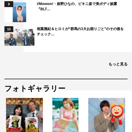
#Mooove!・姫野ひなの、ビキニ姿で美ボディ披露
9
『BLT…
相葉雅紀＆ヒロミが“群馬の3大お困りごと”のその後を
10
チェック…
もっと見る
フォトギャラリー