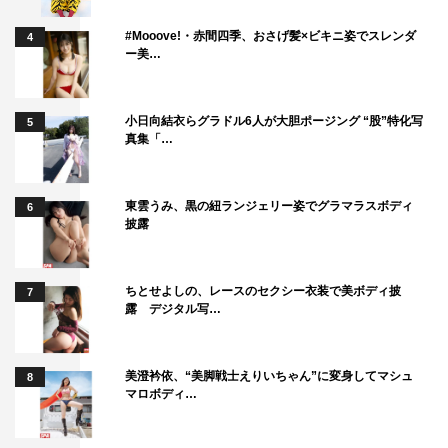
#Mooove!・赤間四季、おさげ髪×ビキニ姿でスレンダ
4
ー美…
小日向結衣らグラドル6人が大胆ポージング “股”特化写
5
真集「…
東雲うみ、黒の紐ランジェリー姿でグラマラスボディ
6
披露
ちとせよしの、レースのセクシー衣装で美ボディ披
7
露 デジタル写…
美澄衿依、“美脚戦士えりいちゃん”に変身してマシュ
8
マロボディ…