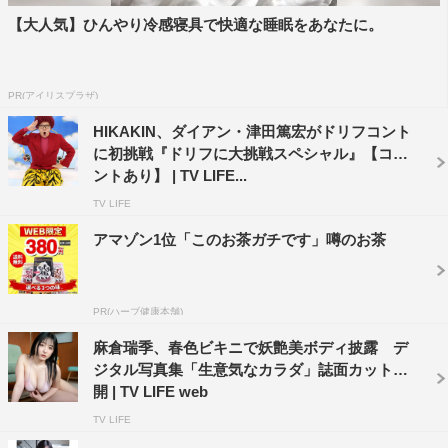
【大人気】ひんやり冷感寝具で快適な睡眠をあなたに。
PR(アイリスプラザ)
HIKAKIN、ダイアン・津田篤宏がドリフコント
に初挑戦『ドリフに大挑戦スペシャル』【コメ
ントあり】 | TV LIFE...
TV LIFE
アマゾン1位「このお茶ガチです」噂のお茶
PR(ハーブ健康本舗)
麻倉瑞季、春色ビキニで妖艶美ボディ披露 デ
ジタル写真集「生意気なカラダ」誌面カット公
開 | TV LIFE web
TV LIFE