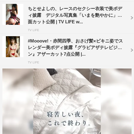
ちとせよしの、レースのセクシー衣装で美ボデ
ィ披露 デジタル写真集「いまを艶やかに」誌
面カット公開 | TV LIFE w...
TV LIFE
#Mooove!・赤間四季、おさげ髪×ビキニ姿でス
レンダー美ボディ披露『グラビアザテレビジョ
ン』アザーカット7点公開 |...
TV LIFE