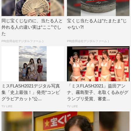
発売される企画も実施中（20歳未満は購入できません）。
さらに、各メンバーに設定されたURLから新規会員登録を
同じ宝くじなのに、当たる人と
宝くじ当たる人は“たまたま”じ
募り「新規会員登録かつ1口以上の購入」が100人に達し
外れる人の違い実は“ここ”でし
ゃない?!
たメンバーは、3月発売のFLASH増刊号にソログラビアを
た
再掲載。新規会員登録後、購入口数に応じて特典をデータ
PR(合同会社デジタルファーム )
PR(合同会社デジタルファーム )
が送られる。
詳細はFLASHくじ
HP（https://www.atarundesu.com/tenant/flash）をチェッ
ク。
ミスFLASH2021デジタル写真
「ミスFLASH2021」益田アン
コメント＆プロフィール
集「史上最強！」発売“コンビ
ナ、霧島聖子、名取くるみがグ
グラビアカット”公...
ランプリ受賞、審査...
TV LIFE
TV LIFE