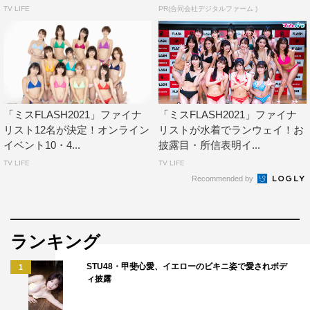
TV LIFE
PR(合同会社デジタルファーム )
す！」
＜プロフィール＞
ますだ・あんな
1994年10月16日生まれ。大阪府出身。26歳。T165・
B79（D）W58H87
「ミスFLASH2021」ファイナ
「ミスFLASH2021」ファイナ
レースクイーンチーム「2017 Pacific Fairies9」のメンバ
リスト12名が決定！オンライン
リストが水着でランウェイ！お
イベント10・4...
披露目・所信表明イ...
ーとして活躍。2018年にはファッション誌『JELLY』
TV LIFE
TV LIFE
（文友舎）の専属モデルも務めた。
Recommended by
霧島聖子（グランプリ）
「ずっと夢見ていたグラビア活動を、ミスFLASHとして
ランキング
スタートさせることができて感無量です。これから1年
STU48・甲斐心愛、イエローのビキニ姿で愛されボデ
1
間、皆さんに愛される存在を目指して頑張ります。クール
ィ披露
に見られがちですが、わちゃわちゃ騒ぐあわてんぼうなキ
ャラ。そして、昔からオタク気質で、ゲーム、アニメ、コ