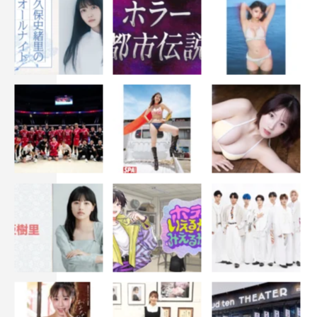
週刊誌「FLASH」
発売：光文社
発売日：毎週火曜日
特別定価：480円（税込み／1月19日発売号）
公式サイト「Smart FLASH」https://smart-flash.jp/
会員制サイト「FLASH Prime」https://flash-prime.jp/
月額1,000円（税別）の会員制サイト「FLASH Prime」
（https://flash-prime.jp/）で、高画質メイキング動画、未掲
載写真を公開中。
写真／岩松喜平、スタイリスト／田中あゆ美、ヘアメイク
／YOSHi.T（AVGVST）、山田友美