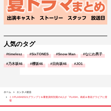
人気のタグ
timelesz
SixTONES
Snow Man
なにわ男子
乃木坂46
櫻坂46
日向坂46
JO1
ホーム
エンタメ総合
ミスFLASH2021グランプリ＆審査員特別賞の4人が「FLASH」表紙＆巻頭グラビアに登
場