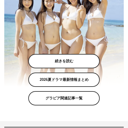
続きを読む
2026夏ドラマ最新情報まとめ
グラビア関連記事一覧
ミスFLASH2021 左から高槻実穂、名取くるみ、霧島聖子、益田アンナ
©光文社／週刊『FLASH』写真◎岩松喜平