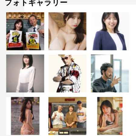
フォトギャラリー
いて嬉しかったです。感謝の気持ちを忘れず前に突き進ん
でいきますので、これからも一生ついてきてください！
特技は枝豆の早食いと、両利きなので両手で同時に字と絵
が描けること。グランプリの3人と一緒にYouTube企画な
どもやってみたいです！」
＜プロフィール＞
たかつき・みほ
1991年2月14日生まれ。埼玉県出身。29歳。T161・
B80（C）W60H83
2019年まで大仁田厚プロデュースのプロレスアイドルユ
ニット「スターダム★アイドルズ」のメンバーとして活
躍。ニックネームは“みほりん”。