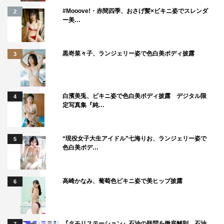
#Mooove!・赤間四季、おさげ髪×ビキニ姿でスレンダ
2
スプレが趣味なこともぜひ覚えておいてください！」
ー美…
＜プロフィール＞
きりしま・せいこ
黒嵜菜々子、ランジェリー姿で色白美ボディ披露
3
1991年12月8日生まれ。大阪府出身。29歳。T165・
B86（D）W60H88
「日本レースクイーン大賞2019」で入賞。ミスFLASHグ
白濱美兎、ビキニ姿で色白美ボディ披露 デジタル限
4
ランプリと合わせて2冠となった。2020年はSUPER
定写真集『純…
GT「2020 リアライズガールズ」、スーパー耐久
「D’STATION FRESH ANGELS」のメンバーとして活
“現役女子大生アイドル”七海りお、ランジェリー姿で
5
躍。1stDVD『Saint Love』（イーネット・フロンティ
色白美ボデ…
ア）が発売中。
高崎かなみ、葡萄色ビキニ姿で美ヒップ披露
6
名取くるみ（グランプリ）
「ここがゴールではなくてスタート地点。15年の歴史のな
かでいちばんだと言われるように、4人でミスFLASHを盛
『タモリステーション』石油の疑問を徹底解剖 石油