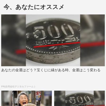
「ミスFLASH2021」のグランプリ＆審査員特別賞の4人
今、あなたにオススメ
が、1月19日（火）発売の週刊誌「FLASH」（光文社）の
表紙＆巻頭グラビアに登場した。
史上初の完全オンライン選考を勝ち抜き、「ミス
FLASH2021」グランプリを受賞したのは、益田アンナ、
霧島聖子、名取くるみの3人。また、高槻実穂が審査員特
別賞を受賞した。
1月26日（火）発売号より、順次4人のソログラビアを掲
載予定。さらに、2月にそれぞれのデジタル写真集が発売
あなたの金運はどう？宝くじに縁がある時、金運はこう変わる
予定で、グランプリ3人（益田、霧島、名取）のイメージ
DVDを今春に発売予定。
また、1月19日（火）から3月1日（月）後11時59分までの
PR(合同会社デジタルファーム )
期間に、「当たるんです FLASHくじ」全体の売り上げが
計1万5000口を超えたら、『ミスFLASH2021写真集』が