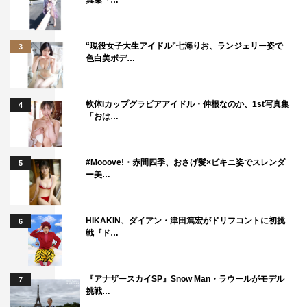
真集「…
“現役女子大生アイドル”七海りお、ランジェリー姿で
3
色白美ボデ…
軟体Iカップグラビアアイドル・仲根なのか、1st写真集
4
「おは…
#Mooove!・赤間四季、おさげ髪×ビキニ姿でスレンダ
5
ー美…
HIKAKIN、ダイアン・津田篤宏がドリフコントに初挑
6
戦『ド…
『アナザースカイSP』Snow Man・ラウールがモデル
7
挑戦…