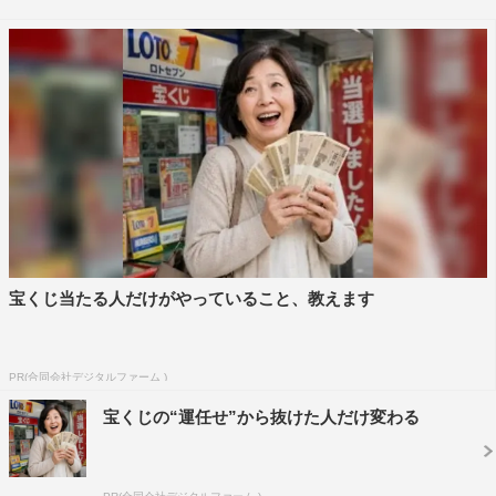
今回の改編の背景の一つには、新型コロナウイルスの影響
で人々の就寝時間が早くなっているというデータがある。
改編会見でテレビ東京代表取締役の石川一郎社長は、「コ
ロナ禍で生活様式が変わり、我々の元には放送時間をもっ
と早くしてほしいという声が届いていました。改編の話は
3年ほど前から議題として出ていたので、コロナに後押し
されたという面はありますが、テレビ東京グループの報道
番組の強化が主眼です」と改編の目的を明かした。
宝くじ当たる人だけがやっていること、教えます
また、後10時台に放送時間を早めることのメリットとし
て、「政治家、起業家など、経済ニュースの直接の当事者
を招いて生の声をお届けできると思います」と上げ、「そ
PR(合同会社デジタルファーム )
の日にあったいろんな経済事案やニュースをきちんと整理
宝くじの“運任せ”から抜けた人だけ変わる
して、明日以降の生活にどう生かせるか、それを考える材
料を伝えていければ」とアピールした。