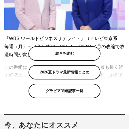
『WBS ワールドビジネスサテライト』（テレビ東京系
毎週（月）～（金）後11・00）が、2021年4月の改編で放
続きを読む
送時間が変更されることが分かった。
この番組は、1988年4月にスタートした日本で最も長く続
2026夏ドラマ最新情報まとめ
く経済ニュース番組。4月から毎週（月）～（木）は後10
時からの放送になり、毎週（金）は従来通り後11時から放
グラビア関連記事一覧
送される。
メインキャスターは引き続き大江麻理子が務め、佐々木明
子との2人体制に。フィールドキャスターには角谷暁子と
田中瞳を迎え、“自分ごと”＆身近に感じることができる経
今、あなたにオススメ
済ニュースを独自の視点で伝えていく。