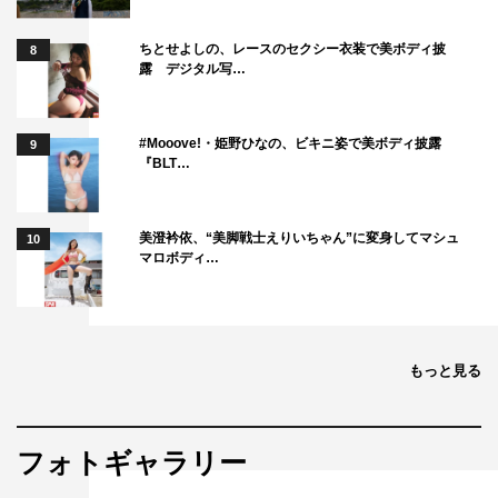
ちとせよしの、レースのセクシー衣装で美ボディ披
8
露 デジタル写…
#Mooove!・姫野ひなの、ビキニ姿で美ボディ披露
9
『BLT…
美澄衿依、“美脚戦士えりいちゃん”に変身してマシュ
10
マロボディ…
もっと見る
フォトギャラリー