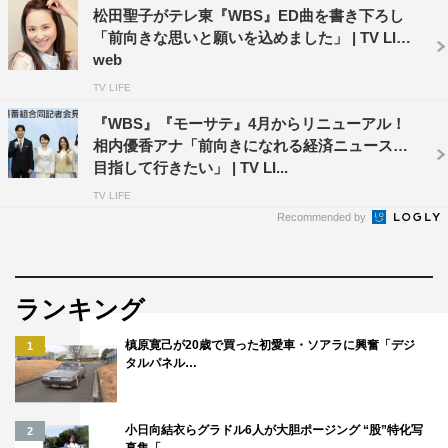
松田聖子がテレ東『WBS』ED曲を書き下ろし
「前向きな思いと願いを込めました」 | TV LIFE
web
TV LIFE
『WBS』『モーサテ』4月からリニューアル！
相内優香アナ「前向きになれる経済ニュースを
目指して行きたい」 | TV LI...
TV LIFE
Recommended by
ランキング
槙原寛己が20歳で買った初愛車・ソアラに興奮「デジ
1
タルパネル…
小日向結衣らグラドル6人が大胆ポージング “股”特化写
2