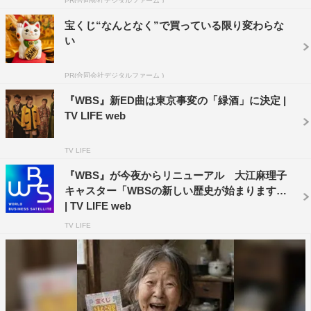
PR(合同会社デジタルファーム )
同番組のBSテレ東での放送時間は従来通り、毎週（月）
宝くじ“なんとなく”で買っている限り変わらな
～（金）後11時からとなる。
い
番組情報
PR(合同会社デジタルファーム )
『WBS ワールドビジネスサテライト』
『WBS』新ED曲は東京事変の「緑酒」に決定 |
テレビ東京系
TV LIFE web
2021年4月より放送時間が変更
TV LIFE
毎週（月）～（木）後10・00～10・58
毎週（金）後11・00～11・58
『WBS』が今夜からリニューアル 大江麻理子
キャスター「WBSの新しい歴史が始まります」
©テレビ東京
| TV LIFE web
TV LIFE