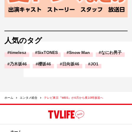
人気のタグ
timelesz
SixTONES
Snow Man
なにわ男子
乃木坂46
櫻坂46
日向坂46
JO1
ホーム
エンタメ総合
テレビ東京『WBS』が4月から夜10時放送へ
ホーム