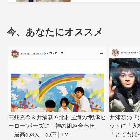
今、あなたにオススメ
高畑充希＆井浦新＆北村匠海の“戦隊ヒ
井浦新の『
ーロー”ポーズに「神の組み合わせ」
ットに「入
「最高の3人」の声 | TV ...
「とてもほっこ