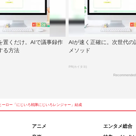
を置くだけ。AIで議事録作
AIが速く正確に。次世代の
する方法
メソッド
PR(カイタヨ)
Recommended
ヒーロー「にじいろ戦隊にじいろレンジャー」結成
アニメ
エンタメ総合