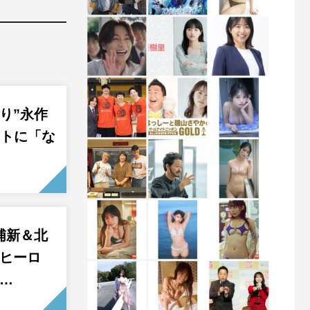
り”永作
ットに「な
浦新＆北
隊ヒーロ
「…