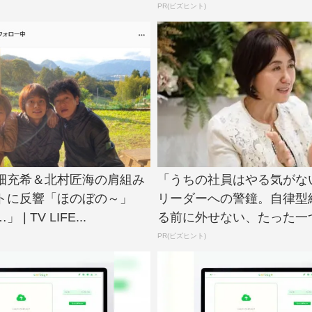
PR(ビズヒント)
畑充希＆北村匠海の肩組み
「うちの社員はやる気がな
トに反響「ほのぼの～」
リーダーへの警鐘。自律型
| TV LIFE...
る前に外せない、たった一
PR(ビズヒント)