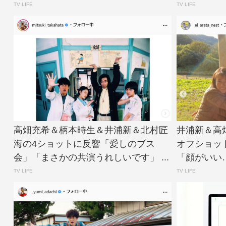
TV LIFE
TV LIFE
高畑充希＆柄本時生＆井浦新＆北村匠
井浦新＆高
海の4ショットに反響「愛しのブス
オフショッ
会」「まさかの共演うれしいです」 ...
「顔がいい…」 
TV LIFE
TV LIFE