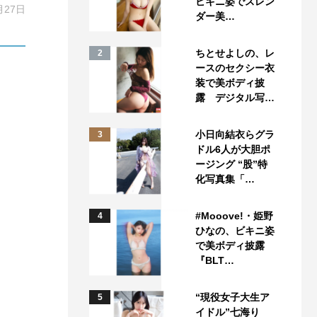
ビキニ姿でスレン
月27日
ダー美…
ちとせよしの、レ
2
ースのセクシー衣
装で美ボディ披
露 デジタル写…
小日向結衣らグラ
3
ドル6人が大胆ポ
ージング “股”特
化写真集「…
#Mooove!・姫野
4
ひなの、ビキニ姿
で美ボディ披露
『BLT…
“現役女子大生ア
5
イドル”七海り