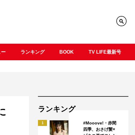
ュー
ランキング
BOOK
TV LIFE最新号
ランキング
に
#Mooove!・赤間
1
四季、おさげ髪×