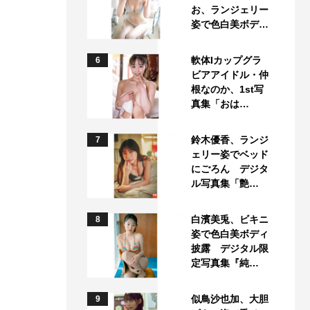
お、ランジェリー
姿で色白美ボデ…
軟体Iカップグラ
6
ビアアイドル・仲
根なのか、1st写
真集「おは…
鈴木優香、ランジ
7
ェリー姿でベッド
にごろん デジタ
ル写真集「艶…
白濱美兎、ビキニ
8
姿で色白美ボディ
披露 デジタル限
定写真集『純…
似鳥沙也加、大胆
9