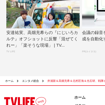
安達祐実、高畑充希らの『にじいろカ
会議の録音
ルテ』オフショットに反響「混ぜてく
成を自動化
れー」「楽そうな現場」 | TV...
TV LIFE
PR(カイタヨ)
ホーム
エンタメ総合
井浦新＆高畑充希＆北村匠海＆光石研、戦隊
ホーム