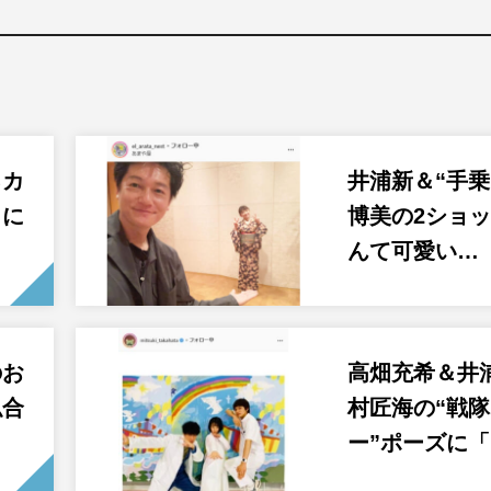
ろカ
井浦新＆“手乗
トに
博美の2ショ
んて可愛い…
のお
高畑充希＆井
似合
村匠海の“戦
ー”ポーズに