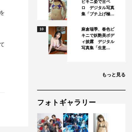
ビキニ姿で舌ペ
ロ デジタル写真
を
集「ブチ上げ極…
麻倉瑞季、春色ビ
10
キニで妖艶美ボデ
ィ披露 デジタル
て
写真集「生意…
もっと見る
フォトギャラリー