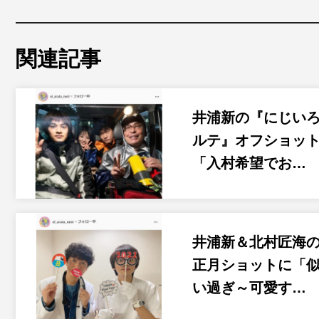
関連記事
井浦新の『にじい
ルテ』オフショッ
「入村希望でお…
井浦新＆北村匠海
正月ショットに「
い過ぎ～可愛す…