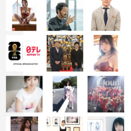
撮影：源賀津己
Def Tech
Micro
平間壮一
東啓介
林翔太
田村芽実