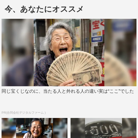
る、“新王道”ミュージカルだ。
今、あなたにオススメ
主人公のウスナビ役をMicroと平間壮一、ベニー役を林翔
太と東啓介のWキャストが熱演。そのほか、田村芽実、石
田ニコル、阪本奨悟ら個性溢れるキャストが脇を固めてい
る。3月27日（土）の神奈川公演を皮切りに大阪、名古屋
を回り、4月17日（土）に東京公演が開幕した。
同じ宝くじなのに、当たる人と外れる人の違い実は“ここ”でした
PR(合同会社デジタルファーム )