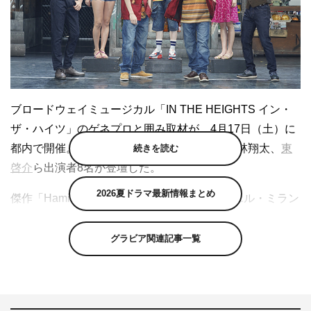
ブロードウェイミュージカル「IN THE HEIGHTS イン・
ザ・ハイツ」のゲネプロと囲み取材が、4月17日（土）に
都内で開催。Micro（Def Tech）、平間壮一、林翔太、
東
続きを読む
啓介
ら出演者8名が登壇した。
2026夏ドラマ最新情報まとめ
傑作「Hamilton」を産みだしたリン＝マニュエル・ミラン
ダの出世作であり、本年ハリウッド映画化も決定した「IN
THE HEIGHTS」。マンハッタン北西部に位置する移民が
グラビア関連記事一覧
多く住む町・ワシントンハイツのエネルギッシュな毎日
を、ラップ、サルサ、ヒップホップとラテンのリズムに乗
せて贈る。きっと誰もが登場人物に自身を投影でき