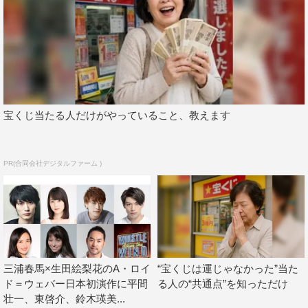
プ”に話題が及ぶと、「苦労した」と口を揃える一同。
「事務所の先輩からアドバイスはありましたか？」という
質問に対しては、林が「自然と櫻井（翔）君がラップして
いる映像を見ちゃいました。あと、普段の発声練習を行う
際もついラップ調になってしまったりして」と身振り手振
りでその様子を披露し、笑いを巻き起こす。
宝くじ当たる人だけがやっていること、教えます
PR(合同会社デジタルファーム )
三浦春馬×生田絵梨花のA・ロイ
“宝くじは運じゃなかった”当た
ド＝ウェバー日本初演作に平間
る人の“共通点”を知っただけ
壮一、東啓介、鈴木瑛美...