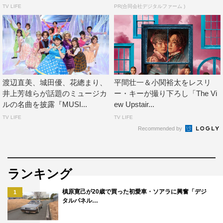
TV LIFE
PR(合同会社デジタルファーム )
続けて、東が「シンプルに音楽を楽しむことを心がけてい
ます。何を伝えたいのかということを考えて、素直にそれ
を表現するということが大事なのかなって。ベニーはハイ
ツの中で唯一の黒人でもあるので、歌や身体表現からもそ
れを感じてもらえたら」とパフォーマンスへの意気込みを
渡辺直美、城田優、花總まり、
平間壮一＆小関裕太をレスリ
語った。
井上芳雄らが話題のミュージカ
ー・キーが撮り下ろし「The Vi
ルの名曲を披露『MUSI...
ew Upstair...
また今回、フレッシュなキャストが多いこともこの作品の
TV LIFE
TV LIFE
大きな魅力といえるだろう。それについて、ソニー役の阪
Recommended by
本は「カンパニーの中に、ひとり10代の子がいるんです。
僕は27歳なんですが、マスクをしていると幼く見えるみた
いで『君が10代の子だね！』って声を掛けられたことがあ
ランキング
って（笑）」と。
槙原寛己が20歳で買った初愛車・ソアラに興奮「デジ
1
「でも役柄も相まってか、皆さんには本当にかわいがって
タルパネル…
いただいています。ただ東君に関しては僕の方が年上なん