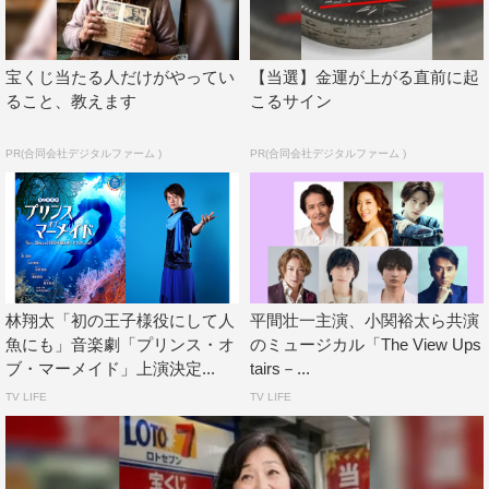
東京公演を迎えるにあたり、本作の初演にも出演している
宝くじ当たる人だけがやってい
【当選】金運が上がる直前に起
Microは「7年前の初演とはまったく違うものに生まれ変わ
ること、教えます
こるサイン
った『IN THE HEIGHTS』です。台本も刷新されて、スペ
イン語のせりふも増えて、より本国の『IN THE
PR(合同会社デジタルファーム )
PR(合同会社デジタルファーム )
HEIGHTS』に近いものをお届けできている」と自信をの
ぞかせる。
平間も「皆さんきちんと演じてはいるんですが、もともと
それぞれのキャラクターの心を持っている人たちのように
感じていて。なので無理がないですし、とても素敵なんで
林翔太「初の王子様役にして人
平間壮一主演、小関裕太ら共演
魚にも」音楽劇「プリンス・オ
のミュージカル「The View Ups
す。カンパニーの信頼度も高くて、ただただ仲がいいだけ
ブ・マーメイド」上演決定...
tairs－...
ではなく1人1人に尊敬を持ってやれています」とコメン
TV LIFE
TV LIFE
ト。
そして、劇中重要なシーンなどで幾度も披露される“ラッ