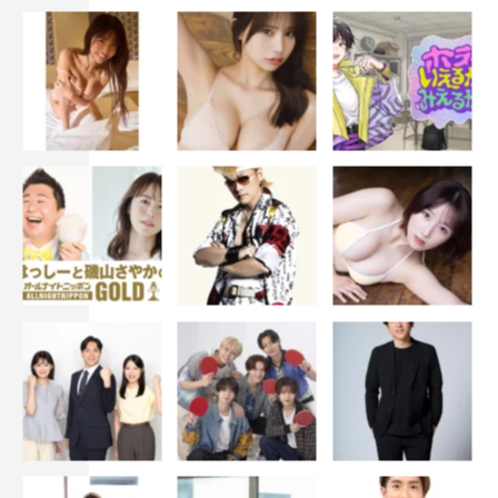
公演情報
ブロードウェイミュージカル「IN THE HEIGHTS イン・
ザ・ハイツ」
【東京公演】
2021年4月17日（土）〜28日（水）TBS赤坂ACTシアター
WEB
公式HP：
https://intheheights.jp/
この記事の写真