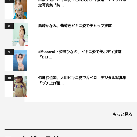
7
み、「もしご自身が宝くじで大金が当たったら？」と聞か
定写真集『純…
れると、林は「両親と弟に全部あげます。僕はあんまり執
着がないので、自分より家族に幸せになってもらいたい」
高崎かなみ、葡萄色ビキニ姿で美ヒップ披露
8
と答え、会場からは拍手が。そんな中、ニーナ役の田村の
「なによりも乾燥機付きの洗濯機が欲しい」というかわい
らしい回答に、Microが「大千穐楽が終わったら買ってあ
#Mooove!・姫野ひなの、ビキニ姿で美ボディ披露
9
げるよ！」とメロメロで反応してしまう場面も。
『BLT…
最後は「人と人の分断や人種差別という、コロナ禍の今で
も起きていることが如実に描かれていて、この時代にとて
似鳥沙也加、大胆ビキニ姿で舌ペロ デジタル写真集
10
「ブチ上げ極…
も必要なミュージカルです。1度と言わず、2度3度と足を
運んでいただけたら」とMicroが作品をアピール。
平間も「今の自分がこの作品に出会い、この年代のみんな
もっと見る
でやれているということに大きな意味があると思います。
そして、僕のひとつの夢だったんです。自分がいつか主演
をやらせていただいた時に、みんなにとって居心地のいい