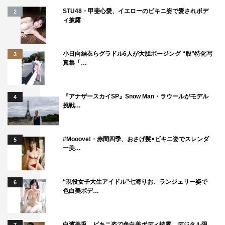
ですが、僕の方が年下みたいになってしまっていて…」と
STU48・甲斐心愛、イエローのビキニ姿で愛されボデ
2
目線を投げかけると、東が「そんなことないですよ！ 大
ィ披露
先輩です！」と即座にフォローするなど、微笑ましい関係
性を垣間見せた。
小日向結衣らグラドル6人が大胆ポージング “股”特化写
3
真集「…
『アナザースカイSP』Snow Man・ラウールがモデル
4
挑戦…
#Mooove!・赤間四季、おさげ髪×ビキニ姿でスレンダ
5
ー美…
“現役女子大生アイドル”七海りお、ランジェリー姿で
6
色白美ボデ…
劇中、宝くじで大金が当たる展開が出てくることにちな
白濱美兎、ビキニ姿で色白美ボディ披露 デジタル限