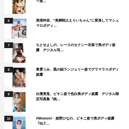
ー美…
美澄衿依、“美脚戦士えりいちゃん”に変身してマシュ
6
マロボディ…
ちとせよしの、レースのセクシー衣装で美ボディ披
7
露 デジタル写…
東雲うみ、黒の紐ランジェリー姿でグラマラスボディ
8
披露
白濱美兎、ビキニ姿で色白美ボディ披露 デジタル限
9
定写真集『純…
#Mooove!・姫野ひなの、ビキニ姿で美ボディ披露
10
『BLT…