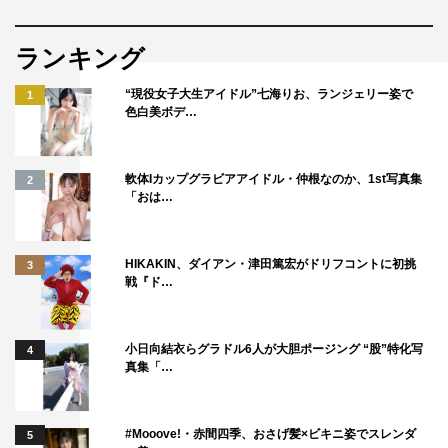
ランキング
“現役女子大生アイドル”七海りお、ランジェリー姿で
1
色白美ボデ…
軟体Iカップグラビアアイドル・仲根なのか、1st写真集
2
「おは…
HIKAKIN、ダイアン・津田篤宏がドリフコントに初挑
3
戦『ド…
小日向結衣らグラドル6人が大胆ポージング “股”特化写
4
真集「…
#Mooove!・赤間四季、おさげ髪×ビキニ姿でスレンダ
5