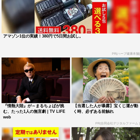
アマゾン1位の実績！380円で5日間お試し。
PR(ハーブ健康本舗)
『情熱大陸』が～まるちょばが挑
【当選した人が暴露】宝くじ運が動
む、たった1人の無言劇 | TV LIFE
く時、必ずある前触れ
web
PR(合同会社デジタルファーム )