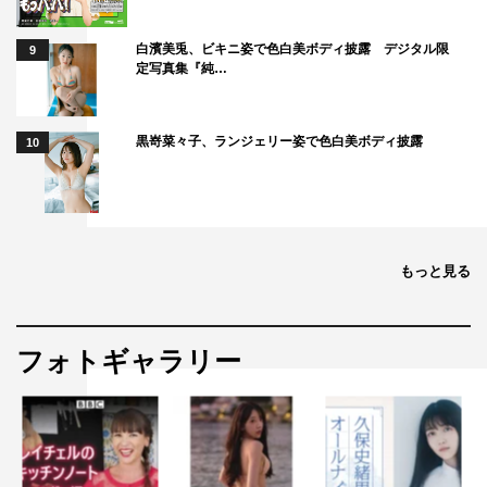
白濱美兎、ビキニ姿で色白美ボディ披露 デジタル限
9
定写真集『純…
黒嵜菜々子、ランジェリー姿で色白美ボディ披露
10
もっと見る
フォトギャラリー