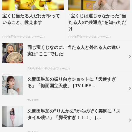
宝くじ当たる人だけがやって
“宝くじは運じゃなかった”当
いること、教えます
たる人の“共通点”を知っただ
け
PR(合同会社デジタルファーム )
PR(合同会社デジタルファーム )
同じ宝くじなのに、当たる人と外れる人の違い
実は“ここ”でした
PR(合同会社デジタルファーム )
久間田琳加の振り向きショットに「天使すぎ
る」「顔面国宝天使」 | TV LIFE...
TV LIFE
久間田琳加の“りんか丈”からのぞく美脚に「ス
タイル凄い」「脚長すぎ！！！」 | ...