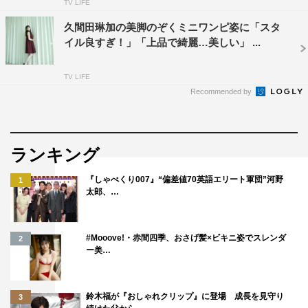
TV LIFE
久間田琳加の美脚のぞくミニワンピ姿に「スタ
イル良すぎ！」「上品で綺麗…美しい」 ...
TV LIFE
Recommended by
ランキング
『しゃべくり007』“偏差値70英語エリート軍団”河野
1
太郎、…
#Mooove!・赤間四季、おさげ髪×ビキニ姿でスレンダ
2
ー美…
鈴木福が『おしゃれクリップ』に登場 成長を見守り
3