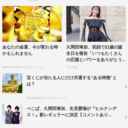
TV LIFE
あなたの金運、今が変わる時
久間田琳加、笑顔で21歳の誕
かもしれません
生日を報告「いつもたくさん
の応援とパワーをありがとう...
PR(合同会社デジタルファーム )
TV LIFE
宝くじが当たる人にだけ共通する“ある特徴”と
は？
PR(合同会社デジタルファーム )
ぺこぱ、久間田琳加、生見愛瑠が『ヒルナンデ
ス！』新レギュラーに決定【コメントあり...