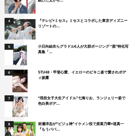
続けた父から…
『テレビ×ミセス』ミセスとコラボした東京ディズニー
4
リゾートの…
小日向結衣らグラドル6人が大胆ポージング “股”特化写
5
真集「…
STU48・甲斐心愛、イエローのビキニ姿で愛されボデ
6
ィ披露
“現役女子大生アイドル”七海りお、ランジェリー姿で
7
色白美ボデ…
岩瀬洋志が“ビジュ神”イケメン役で原菜乃華×堤真一
8
『もうパパ…