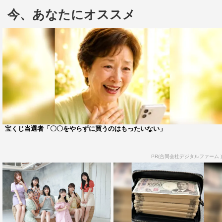
ットしてくださいね～」のコメントとともに、色違いの水
今、あなたにオススメ
着ショットを投稿した。
この投稿にフォロワーからは「かわいい❤️」「こまかり最
強でした」「お二人とも仕上げてきますね！！素敵で
す！」「オフショット全部かわいい 推し事させていただ
きます」「スタイルよすぎ」「こまかりしか勝たん」「爽
やかだね」などのコメントが寄せられている。
ナナランド・峰島こまき公式Instagram：
宝くじ当選者「〇〇をやらずに買うのはもったいない」
https://www.instagram.com/mineshima_komaki/
PR(合同会社デジタルファーム )
ナナランド
峰島こまき
雪村花鈴