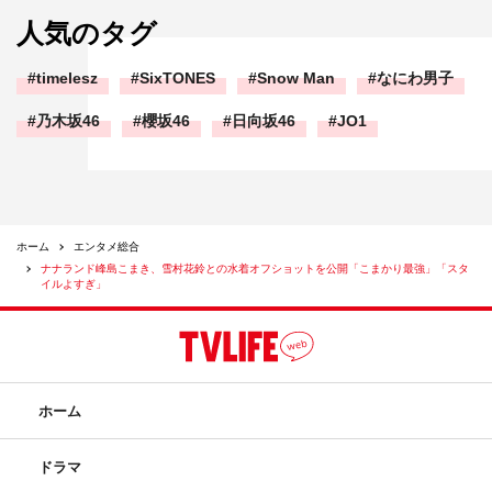
人気のタグ
timelesz
SixTONES
Snow Man
なにわ男子
乃木坂46
櫻坂46
日向坂46
JO1
ホーム
エンタメ総合
ナナランド峰島こまき、雪村花鈴との水着オフショットを公開「こまかり最強」「スタ
イルよすぎ」
ホーム
ドラマ