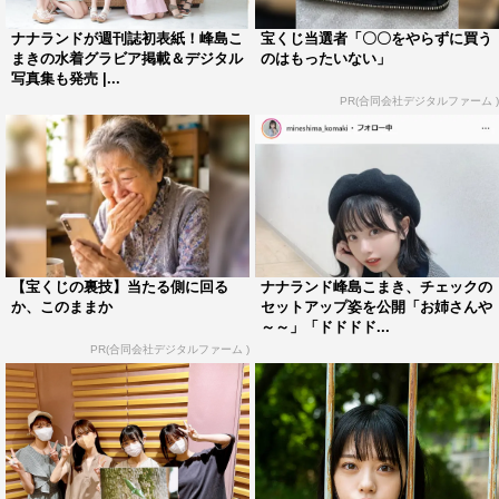
ナナランドが週刊誌初表紙！峰島こ
宝くじ当選者「〇〇をやらずに買う
まきの水着グラビア掲載＆デジタル
のはもったいない」
写真集も発売 |...
PR(合同会社デジタルファーム )
【宝くじの裏技】当たる側に回る
ナナランド峰島こまき、チェックの
か、このままか
セットアップ姿を公開「お姉さんや
～～」「ドドドド...
PR(合同会社デジタルファーム )