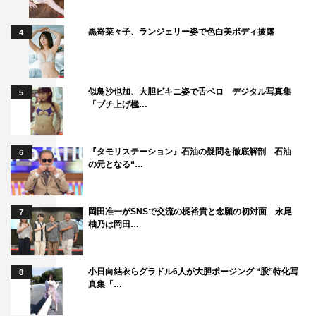
黒嵜菜々子、ランジェリー姿で色白美ボディ披露
4
似鳥沙也加、大胆ビキニ姿で舌ペロ デジタル写真集
5
「ブチ上げ極…
『タモリステーション』石油の疑問を徹底解剖 石油
6
の元となる“…
岡田准一がSNSで交流の梶裕貴と念願の初対面 永尾
7
柚乃は岡田…
小日向結衣らグラドル6人が大胆ポージング “股”特化写
8
真集「…