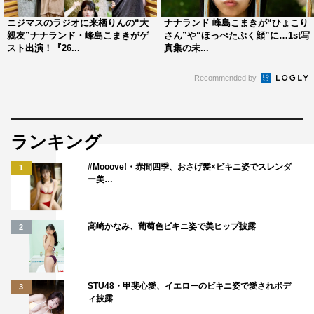
ニジマスのラジオに来栖りんの“大
ナナランド 峰島こまきが“ひょこり
親友”ナナランド・峰島こまきがゲ
さん”や“ほっぺたぷく顔”に…1st写
スト出演！『26...
真集の未...
Recommended by
ランキング
#Mooove!・赤間四季、おさげ髪×ビキニ姿でスレンダ
1
ー美…
高崎かなみ、葡萄色ビキニ姿で美ヒップ披露
2
STU48・甲斐心愛、イエローのビキニ姿で愛されボデ
3
ィ披露