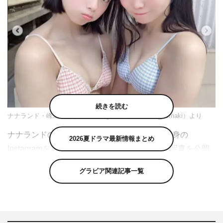
続きを読む
ナナランド・峰島こまき公式Instagram（mineshima_komaki）より
ナナランドの峰島こまきが9月21日（火）に自身の
2026夏ドラマ最新情報まとめ
Instagramを更新し、メンバーの雪村花鈴との写真を公開
した。
グラビア関連記事一覧
峰島は「オフショたくさん～ 本日発売『ヤングチャンピ
オン烈』初登場になります！嬉しいなあ、ありがとうござ
います。また掲載させて頂けるよう頑張ります、！是非ゲ