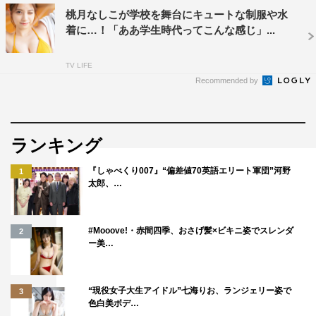
桃月なしこが学校を舞台にキュートな制服や水
着に…！「ああ学生時代ってこんな感じ」...
TV LIFE
Recommended by
ランキング
『しゃべくり007』“偏差値70英語エリート軍団”河野
1
太郎、…
#Mooove!・赤間四季、おさげ髪×ビキニ姿でスレンダ
2
ー美…
“現役女子大生アイドル”七海りお、ランジェリー姿で
3
色白美ボデ…