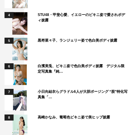
STU48・甲斐心愛、イエローのビキニ姿で愛されボデ
4
ィ披露
黒嵜菜々子、ランジェリー姿で色白美ボディ披露
5
白濱美兎、ビキニ姿で色白美ボディ披露 デジタル限
6
定写真集『純…
小日向結衣らグラドル6人が大胆ポージング “股”特化写
7
真集「…
高崎かなみ、葡萄色ビキニ姿で美ヒップ披露
8