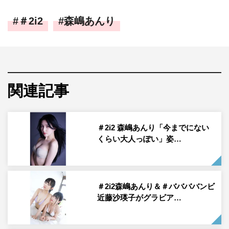
＃2i2
森嶋あんり
関連記事
＃2i2 森嶋あんり「今までにない
くらい大人っぽい」姿…
＃2i2森嶋あんり＆＃ババババンビ
近藤沙瑛子がグラビア…