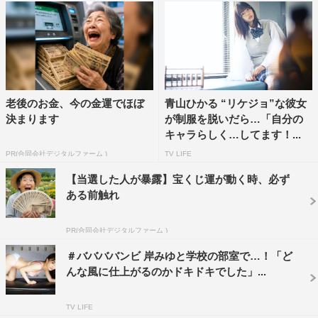
老後のお金、今の金運でほぼ
青山ひかる “リケジョ”な彼女
決まります
が制服を脱いだら…「自分の
キャラらしく…してます！...
PR(合同会社デジタルファーム )
TV LIFE
【当選した人が暴露】宝くじ運が動く時、必ず
ある前触れ
PR(合同会社デジタルファーム )
＃ババババンビ 岸みゆと学校の部室で…！「ど
んな風に仕上がるのかドキドキでした」...
TV LIFE