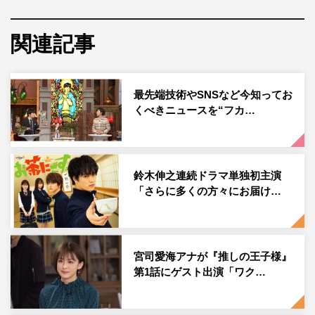
俳優の瀬戸利樹が10月7日（木）に自身のInstagramを更新
関連記事
し、写真を公開した。
瀬戸は「MY BIRTHDAY 26歳の誕生日を迎えました。26
最先端技術やSNSなど今知ってお
歳の瀬戸利樹もよろしくお願いします！ そして、ドラマ
くべきニュースを“フカ…
「お茶にごす。」の地上波放送も本日の深夜から始まりま
す。よろしくお願いします！写真は「お茶にごす。」撮影
当時の写真です」のコメントとともに、横顔ショットを投
稿した。
鈴木伸之連続ドラマ単独初主演
「さらに多くの方々にお届け…
この投稿にフォロワーからは「誕生日おめでとうございま
す！！」「おめでとう 素敵な1年にしてね」「おめでと
うございます 利樹くんの26歳が素敵な1年となりますよ
宮司愛海アナが『推しの王子様』
うに」「お誕生日おめでとう～！素敵な利になりますよう
第1話にゲスト出演「ワク…
に！」「利樹くんおめでとう 茶髪めっちゃ似合ってる好
き！ 26歳の利樹くんもいっぱい見たいです」などの祝福