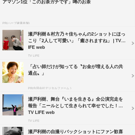
アマゾン1位「このお茶ガチです」噂のお茶
PR(ハーブ健康本舗)
瀬戸利樹＆村方乃々佳ちゃんの2ショットにほっ
こり「2人して可愛い」「癒されますね」 | TV L
IFE web
TV LIFE
「占い師だけが知ってる〝お金が増える人の共
通点〟」
PR(合同会社デジタルファーム )
瀬戸利樹、舞台『いまを生きる』全公演完走を
報告「ニールとして生きられて幸せでした！」 |
TV LIFE web
TV LIFE
瀬戸利樹の自撮りバックショットにファン歓喜