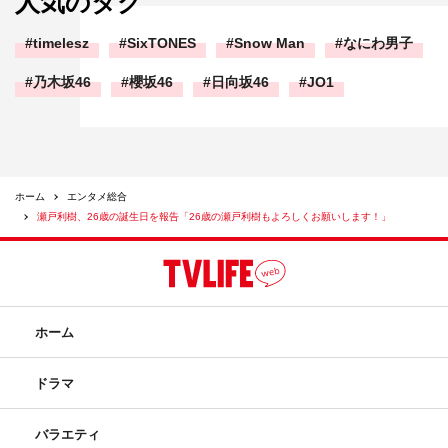
人気のタグ
timelesz
SixTONES
Snow Man
なにわ男子
乃木坂46
櫻坂46
日向坂46
JO1
ホーム
エンタメ総合
瀬戸利樹、26歳の誕生日を報告「26歳の瀬戸利樹もよろしくお願いします！」
ホーム
ドラマ
バラエティ