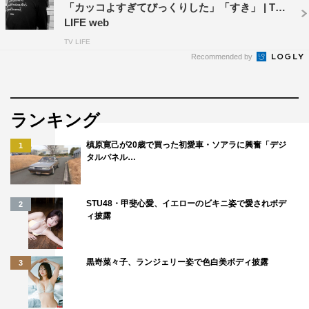
「カッコよすぎてびっくりした」「すき」 | TV
LIFE web
TV LIFE
Recommended by
ランキング
槙原寛己が20歳で買った初愛車・ソアラに興奮「デジ
1
タルパネル…
STU48・甲斐心愛、イエローのビキニ姿で愛されボデ
2
ィ披露
黒嵜菜々子、ランジェリー姿で色白美ボディ披露
3