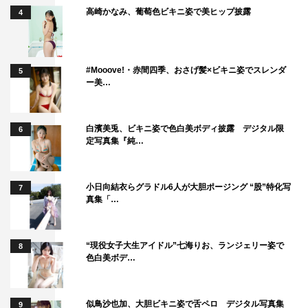
高崎かなみ、葡萄色ビキニ姿で美ヒップ披露
4
#Mooove!・赤間四季、おさげ髪×ビキニ姿でスレンダ
5
ー美…
白濱美兎、ビキニ姿で色白美ボディ披露 デジタル限
6
定写真集『純…
小日向結衣らグラドル6人が大胆ポージング “股”特化写
7
真集「…
“現役女子大生アイドル”七海りお、ランジェリー姿で
8
色白美ボデ…
似鳥沙也加、大胆ビキニ姿で舌ペロ デジタル写真集
9