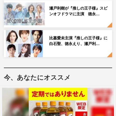
コメントが多数寄せれられている。
瀬戸利樹が『推しの王子様』スピ
ンオフドラマに主演 徳永…
瀬戸利樹公式Instagram：
https://www.instagram.com/toshiki_seto_official/
比嘉愛未主演『推しの王子様』に
白石聖、徳永えり、瀬戸利…
瀬戸利樹
今、あなたにオススメ