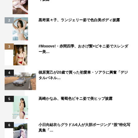
黒嵜菜々子、ランジェリー姿で色白美ボディ披露
2
#Mooove!・赤間四季、おさげ髪×ビキニ姿でスレンダ
3
ー美…
槙原寛己が20歳で買った初愛車・ソアラに興奮「デジ
4
タルパネル…
高崎かなみ、葡萄色ビキニ姿で美ヒップ披露
5
小日向結衣らグラドル6人が大胆ポージング “股”特化写
6
真集「…