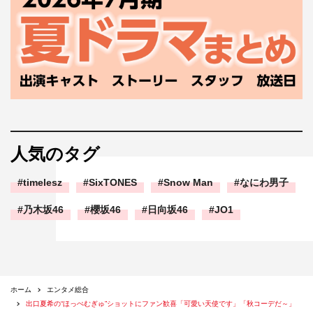
人気のタグ
timelesz
SixTONES
Snow Man
なにわ男子
乃木坂46
櫻坂46
日向坂46
JO1
ホーム
エンタメ総合
出口夏希の“ほっぺむぎゅ”ショットにファン歓喜「可愛い天使です」「秋コーデだ～」