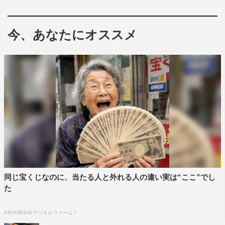
今、あなたにオススメ
出口夏希
同じ宝くじなのに、当たる人と外れる人の違い実は“ここ”でし
た
PR(合同会社デジタルファーム )