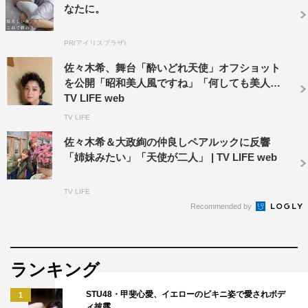
なたに。
PR(アイリスプラザ)
佐々木希、舞台「酔いどれ天使」オフショット
を公開「昭和美人風ですね」「何しても美人」 |
TV LIFE web
TV LIFE
佐々木希＆大政絢の仲良しペアルックに反響
「姉妹みたい」「天使が二人」 | TV LIFE web
TV LIFE
Recommended by
ランキング
STU48・甲斐心愛、イエローのビキニ姿で愛されボデ
1
ィ披露