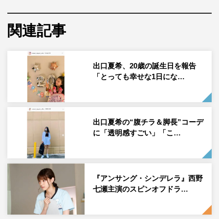
モデルで女優の出口夏希が10月15日（金）に自身の
関連記事
Instagramを更新し、写真を投稿した。
出口は「こんばーーんわ」のコメントとともに、ほっぺを
むぎゅっとさせた写真を投稿した。
出口夏希、20歳の誕生日を報告
「とっても幸せな1日にな…
この投稿にフォロワーからは「可愛すぎるよ なんでそん
なに可愛いの!?」「彼女感」「私服がオシャレすぎます」
「ブラウス可愛い 秋コーデだ～」「夏希ちゃん可愛い天
出口夏希の“腹チラ＆脚長”コーデ
使です」「可愛いですね。笑顔最高ですね。」などのコメ
に「透明感すごい」「こ…
ントが寄せられている。
出口夏希公式Instagram：
https://www.instagram.com/natsuki__deguchi__official/
『アンサング・シンデレラ』西野
七瀬主演のスピンオフドラ…