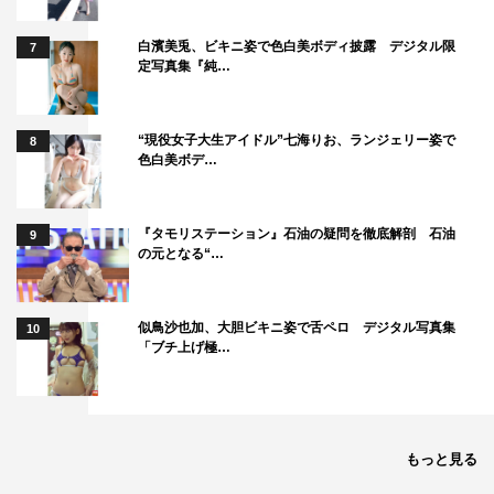
白濱美兎、ビキニ姿で色白美ボディ披露 デジタル限
7
定写真集『純…
“現役女子大生アイドル”七海りお、ランジェリー姿で
8
色白美ボデ…
『タモリステーション』石油の疑問を徹底解剖 石油
9
の元となる“…
似鳥沙也加、大胆ビキニ姿で舌ペロ デジタル写真集
10
「ブチ上げ極…
もっと見る