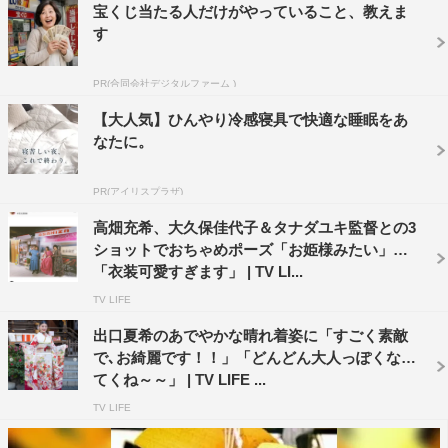
宝くじ当たる人だけがやっていること、教えま
す
PR(合同会社デジタルファーム )
【大人気】ひんやり冷感寝具で快適な睡眠をあ
なたに。
PR(アイリスプラザ)
高畑充希、大久保佳代子＆タナダユキ監督との3
ショットでおちゃめポーズ「お姫様みたい」
「衣装可愛すぎます」 | TV LI...
TV LIFE
出口夏希のあでやかな晴れ着姿に「すごく素敵
で､お綺麗です！！」「どんどん大人っぽくなっ
てくね～～」 | TV LIFE ...
TV LIFE