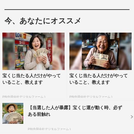
與真司郎公式Instagram：
https://www.instagram.com/shinjiroatae1126/
今、あなたにオススメ
宇野実彩子
與真司郎
宝くじ当たる人だけがやって
宝くじ当たる人だけがやって
いること、教えます
いること、教えます
PR(合同会社デジタルファーム )
PR(合同会社デジタルファーム )
【当選した人が暴露】宝くじ運が動く時、必ず
ある前触れ
PR(合同会社デジタルファーム )