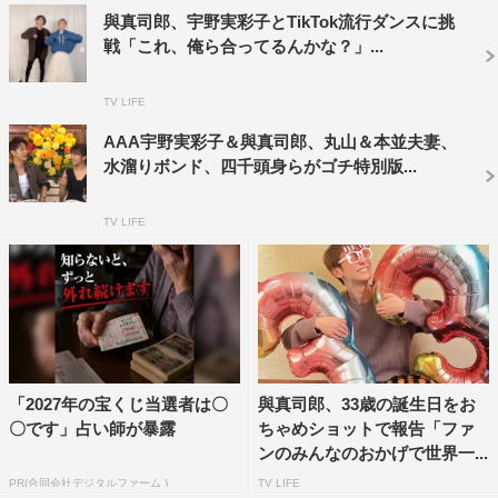
與真司郎、宇野実彩子とTikTok流行ダンスに挑
戦「これ、俺ら合ってるんかな？」...
TV LIFE
AAA宇野実彩子＆與真司郎、丸山＆本並夫妻、
水溜りボンド、四千頭身らがゴチ特別版...
TV LIFE
「2027年の宝くじ当選者は〇
與真司郎、33歳の誕生日をお
〇です」占い師が暴露
ちゃめショットで報告「ファ
ンのみんなのおかげで世界一...
PR(合同会社デジタルファーム )
TV LIFE