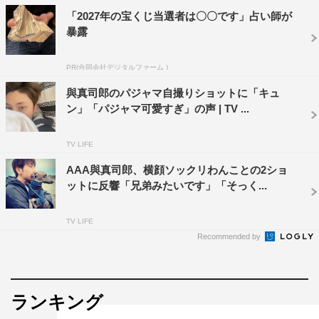
「2027年の宝くじ当選者は〇〇です」占い師が
暴露
PR(合同会社デジタルファーム )
與真司郎のパジャマ自撮りショットに「キュ
ン」「パジャマ可愛すぎ」の声 | TV ...
TV LIFE
AAA與真司郎、横顔ソックリわんことの2ショ
ットに反響「兄弟みたいです」「そっく...
TV LIFE
Recommended by
ランキング