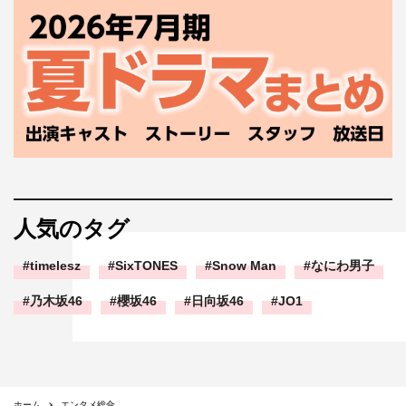
人気のタグ
timelesz
SixTONES
Snow Man
なにわ男子
乃木坂46
櫻坂46
日向坂46
JO1
ホーム
エンタメ総合