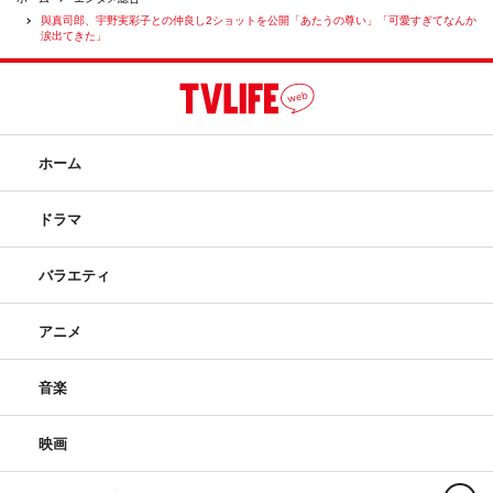
與真司郎、宇野実彩子との仲良し2ショットを公開「あたうの尊い」「可愛すぎてなんか
涙出てきた」
ホーム
ドラマ
バラエティ
アニメ
音楽
映画