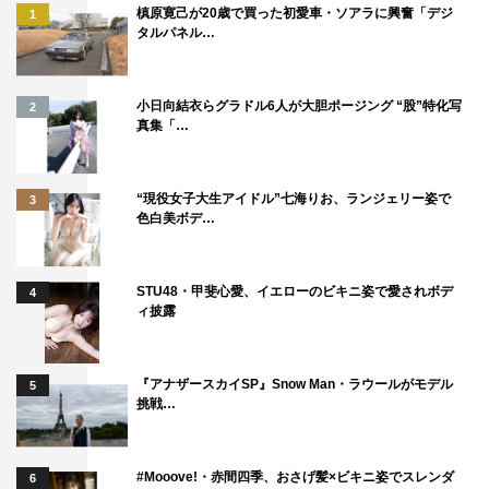
槙原寛己が20歳で買った初愛車・ソアラに興奮「デジ
1
タルパネル…
小日向結衣らグラドル6人が大胆ポージング “股”特化写
2
真集「…
“現役女子大生アイドル”七海りお、ランジェリー姿で
3
色白美ボデ…
STU48・甲斐心愛、イエローのビキニ姿で愛されボデ
4
ィ披露
『アナザースカイSP』Snow Man・ラウールがモデル
5
挑戦…
#Mooove!・赤間四季、おさげ髪×ビキニ姿でスレンダ
6