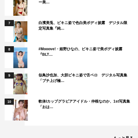
ー美…
白濱美兎、ビキニ姿で色白美ボディ披露 デジタル限
7
定写真集『純…
#Mooove!・姫野ひなの、ビキニ姿で美ボディ披露
8
『BLT…
似鳥沙也加、大胆ビキニ姿で舌ペロ デジタル写真集
9
「ブチ上げ極…
軟体Iカップグラビアアイドル・仲根なのか、1st写真集
10
「おは…