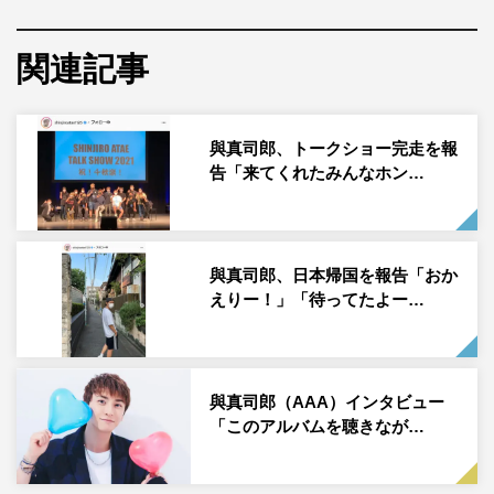
與真司郎が10月17日（日）に自身のInstagramを更新し、
関連記事
写真を公開した。
與は「ソロアリーナツアー横浜公演に、My sisterが来てく
れたよー みさこが見てくれてたから、MC中にいろんな
與真司郎、トークショー完走を報
告「来てくれたみんなホン…
感情が爆発しちゃいました。。。笑 みさぴーやと久しぶ
りのツーショット 嬉しくてハグしてもうた。笑 みちゃ
こファンごめん」のコメントとともに、宇野実彩子との2
ショットを投稿した。
與真司郎、日本帰国を報告「おか
えりー！」「待ってたよー…
この投稿にフォロワーからは「あたうの なんかもう泣け
てきます」「あたうのやばい すき」「可愛すぎてなんか
涙出てきた あたうの尊い。」「あたうのみれて嬉しいで
與真司郎（AAA）インタビュー
す」「この2人なら全然大歓迎です」「ぐぁぁああぁ
「このアルバムを聴きなが…
あ！！！！！あたうの最高すぎる aオタのオタシスで
す！！！！！」などのコメントが寄せられている。