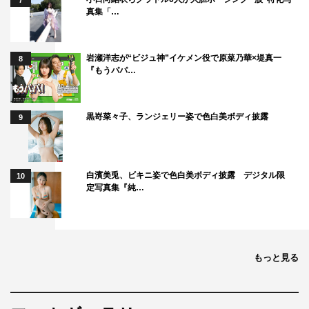
7
真集「…
岩瀬洋志が“ビジュ神”イケメン役で原菜乃華×堤真一
8
『もうパパ…
黒嵜菜々子、ランジェリー姿で色白美ボディ披露
9
白濱美兎、ビキニ姿で色白美ボディ披露 デジタル限
10
定写真集『純…
もっと見る
横浜流星