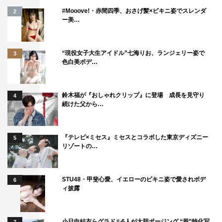
#Mooove!・赤間四季、おさげ髪×ビキニ姿でスレンダ
2
メイキングムービー
ー美…
インタビュー映像
“現役女子大生アイドル”七海りお、ランジェリー姿で
3
色白美ボデ…
WEB
マルハニチロ 市販用冷凍食品公式サイト：
鈴木福が『おしゃれクリップ』に登場 成長を見守り
4
続けた父から…
https://reishoku.maruha-nichiro.co.jp/special-
item/yokohamaankake/
『テレビ×ミセス』ミセスとコラボした東京ディズニー
5
この記事の写真
リゾートの…
STU48・甲斐心愛、イエローのビキニ姿で愛されボデ
6
ィ披露
小日向結衣らグラドル6人が大胆ポージング “股”特化写