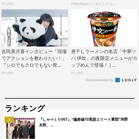
TV LIFE
PR(合同会社デジタルファーム )
はい、そうですね。
あとは、“変わらないこと”ですかね。
◆それは自分の「スタイル」でしょうか？
難しいですけど、環境とか身の回りのことが変わると自分
吉田美月喜インタビュー「現場
煮干しラーメンの名店「中華ソ
の心まで変わってしまう人も多いと思うんですけど、そう
でアクションを教わりたい！」
バ 伊吹」の夜限定メニューがカ
じゃなく、自分の信念を曲げずに、変わらなきゃいけない
『シロでもクロでもない世...
ップめんで登場！ | ...
ところは変わりつつ、でも自分の根っこにある部分は絶対
TV LIFE
TV LIFE
Recommended by
変わりたくないので、“変わらないこと”っていうのはこだ
わっているというか、意識してます。ちょっと危ないなと
思ったときに、地元の子とか会ったりとかして、「あ、大
ランキング
丈夫だ」っていう確認とかもしたりします。
『しゃべくり007』“偏差値70英語エリート軍団”河野
1
「新中華街」シリーズ「横浜あんかけラーメン」
太郎、…
「こだわりが、見えてきた」篇（15秒）