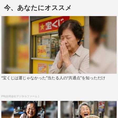
今、あなたにオススメ
撮影後のインタビューで横浜は「楽しみながら撮影できま
した」とコメント。前回と同じ撮影チームだったこともあ
り、監督とも息の合った呼吸で順調に撮影を行い、予定よ
り2時間も早く終了するほどスムーズな現場となった。
CM楽曲には、今回もVaundyの「世界の秘密」を起用。
CMをスタイリッシュに盛り上げている。また、マルハニ
チロ公式LINEアカウントより応募した人の中から、1000
円分のデジタルギフトが当たる「レシートを撮ってLINE
で簡単応募！選べるデジタルギフトキャンペーン」も実施
している。
“宝くじは運じゃなかった”当たる人の“共通点”を知っただけ
横浜流星 インタビュー
PR(合同会社デジタルファーム )
◆撮影を終えての感想を教えてください。
楽しかったです。（前回と）チームも一緒で、監督がとて