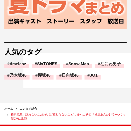
人気のタグ
timelesz
SixTONES
Snow Man
なにわ男子
乃木坂46
櫻坂46
日向坂46
JO1
ホーム
エンタメ総合
横浜流星、譲れないこだわりは“変わらないこと”マルハニチロ「横浜あんかけラーメン」
新CMに出演