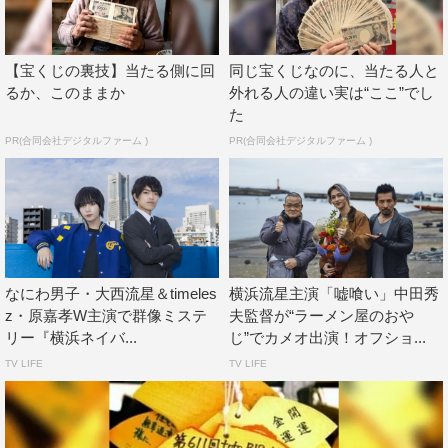
もチャーミングですてきな方なので楽しみながら撮影でき
ました。
【宝くじの裏技】当たる側に回
同じ宝くじなのに、当たる人と
◆前回と同様、合間合間に笑いが？
るか、このままか
外れる人の違い実は“ここ”でし
た
はい、止まらなかったです。でも自分のモチベーションと
PR(合同会社デジタルファーム )
PR(合同会社デジタルファーム )
いうか、気持ちを上げてくれる方で、すごくすてきな方だ
なと今日またあらためて感じました。
◆楽しい内にあっという間に終わってしまった感じです
ね。
なにわ男子・大西流星＆timeles
横浜流星主演「嘘喰い」中田秀
そうですね、あっという間に終わってしまいました。
z・原嘉孝W主演で群像ミステ
夫監督が“ラーメン屋のおや
リー『横浜ネイバ...
じ”でカメオ出演！オフショ...
◆秋といえば「食欲の秋」や「読書の秋」などいろいろあ
TV LIFE
TV LIFE
りますが、横浜さんにとってこの秋はどんな「〇〇の秋」
にしたいですか？
全部です。食欲もスポーツも読書も、全部堪能したいで