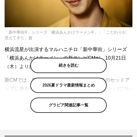
「新中華街®」シリーズ「横浜あんかけラーメン®」：「こだわりが、
見えてきた」篇
横浜流星が出演する
マルハニチロ
「新中華街」シリーズ
「横浜あんかけラーメン」の新テレビCMが、10月21日
続きを読む
（木）より放送される。
新CMでは、華やかな琥珀色を背景に、同系色のセットア
2026夏ドラマ最新情報まとめ
ップに身を包んだ横浜が「横浜あんかけラーメン」につい
て、「たっぷり野菜ととろみをまとう細麺を、冷凍で」と
グラビア関連記事一覧
語り出す。「横浜あんかけラーメン」を口にすると、その
たまらぬおいしさに思わずこぼれ落ちる笑顔とともに「う
まい！」とひと言。そして、13年連続売上No.1であるこ
とを堂々としたしぐさでアピールする。