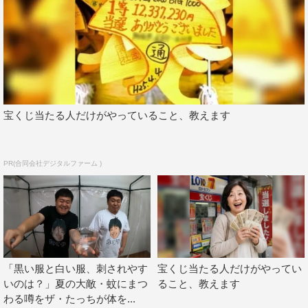
す。
◆秋の醍醐味全部いきますか？
全部いきます！ 全部いきたいですね。
◆今回マルハニチロさん“こだわり”の商品ということで、
宝くじ当たる人だけがやっていること、教えます
横浜さんがここだけは譲れないと思う“こだわり”がありま
したら教えていただけますか？
PR(合同会社デジタルファーム )
こだわりめちゃくちゃあるんですけど、まずは、僕朝がめ
ちゃくちゃ弱くて。もう周りに「どうした？」と言われる
くらい弱いんですよ。
そんな自分を克服したいなと思うんですけど、だからこそ
ちょっとでも機能できるようにカフェインを必ず取ること
「黒い服と白い服、刺されやす
宝くじ当たる人だけがやってい
です。
いのは？」夏の大敵・蚊にまつ
ること、教えます
わる噂をザ・たっちが体を...
◆目覚めて起き抜けにまずカフェインを？