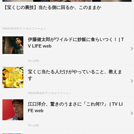
【宝くじの裏技】当たる側に回るか、このままか
PR(合同会社デジタルファーム )
伊藤健太郎がワイルドに炒飯に食らいつく！ | T
V LIFE web
TV LIFE
宝くじ当たる人だけがやっていること、教えま
す
PR(合同会社デジタルファーム )
江口洋介、驚きのうまさに「これ何!?」 | TV LI
FE web
TV LIFE