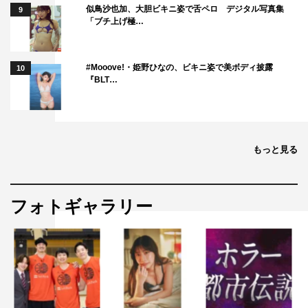
似鳥沙也加、大胆ビキニ姿で舌ペロ デジタル写真集
9
「ブチ上げ極…
#Mooove!・姫野ひなの、ビキニ姿で美ボディ披露
10
『BLT…
もっと見る
フォトギャラリー