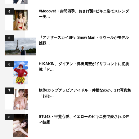
#Mooove!・赤間四季、おさげ髪×ビキニ姿でスレンダ
4
ー美…
『アナザースカイSP』Snow Man・ラウールがモデル
5
挑戦…
HIKAKIN、ダイアン・津田篤宏がドリフコントに初挑
6
戦『ド…
軟体Iカップグラビアアイドル・仲根なのか、1st写真集
7
「おは…
STU48・甲斐心愛、イエローのビキニ姿で愛されボデ
8
ィ披露