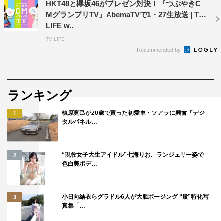
HKT48と欅坂46がプレゼン対決！『つぶやきC
MグランプリTV』AbemaTVで1・27生放送 | TV
LIFE w...
TV LIFE
Recommended by
ランキング
槙原寛己が20歳で買った初愛車・ソアラに興奮「デジ
1
タルパネル…
“現役女子大生アイドル”七海りお、ランジェリー姿で
2
色白美ボデ…
小日向結衣らグラドル6人が大胆ポージング “股”特化写
3
真集「…