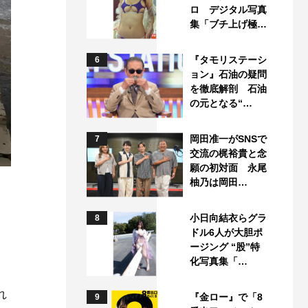
ロ デジタル写真
集「ブチ上げ極…
『タモリステーシ
6
ョン』石油の疑問
を徹底解剖 石油
の元となる“…
岡田准一がSNSで
7
交流の梶裕貴と念
願の初対面 永尾
柚乃は岡田…
小日向結衣らグラ
8
ドル6人が大胆ポ
ージング “股”特
化写真集「…
れ
『金ロー』で「8
9