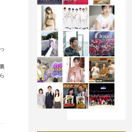
っ
裏
ら