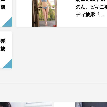
披露
のん、ビキニ
ディ披露『…
げ髪
ィ披