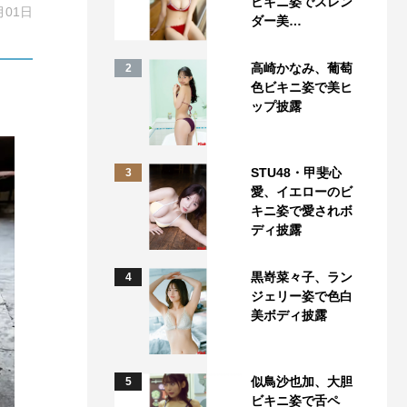
ビキニ姿でスレン
月01日
ダー美…
高崎かなみ、葡萄
2
色ビキニ姿で美ヒ
ップ披露
STU48・甲斐心
3
愛、イエローのビ
キニ姿で愛されボ
ディ披露
黒嵜菜々子、ラン
4
ジェリー姿で色白
美ボディ披露
似鳥沙也加、大胆
5
ビキニ姿で舌ペ