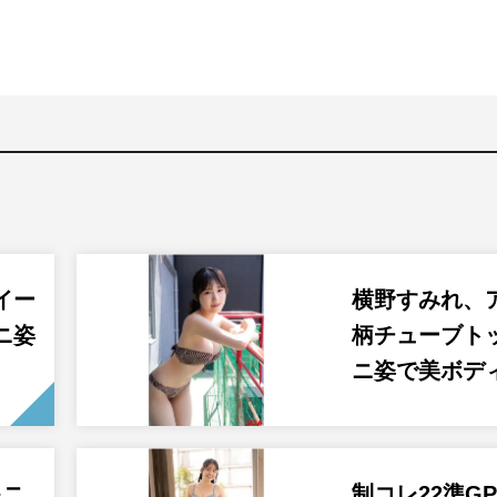
イー
横野すみれ、
ニ姿
柄チューブト
ニ姿で美ボデ
キニ
制コレ22準G