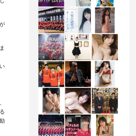
し
が
ま
い
、
る
励