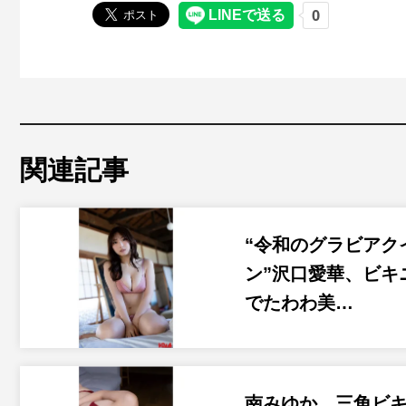
関連記事
“令和のグラビアク
ン”沢口愛華、ビキ
でたわわ美…
南みゆか、三角ビ