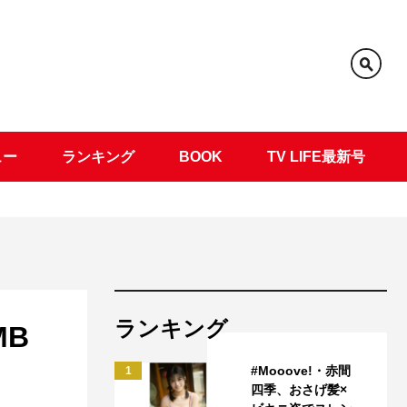
ュー
ランキング
BOOK
TV LIFE最新号
ランキング
MB
#Mooove!・赤間
1
四季、おさげ髪×