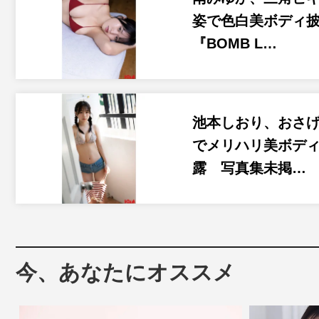
姿で色白美ボディ
『BOMB L…
池本しおり、おさ
でメリハリ美ボデ
露 写真集未掲…
今、あなたにオススメ