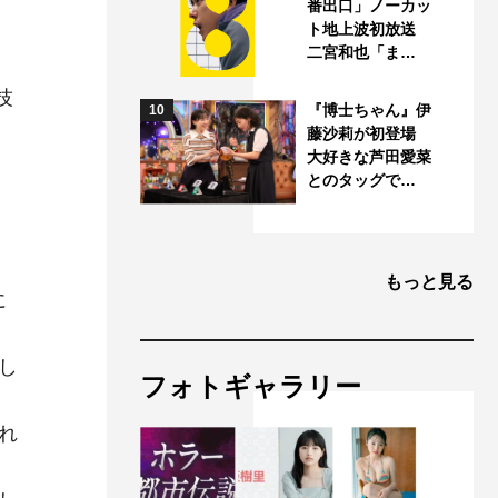
番出口」ノーカッ
ト地上波初放送
二宮和也「ま…
技
『博士ちゃん』伊
10
藤沙莉が初登場
大好きな芦田愛菜
とのタッグで…
もっと見る
に
し
フォトギャラリー
れ