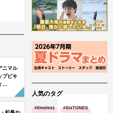
アニマル
ップビキ
ィ…
人気のタグ
timelesz
SixTONES
P・松島か