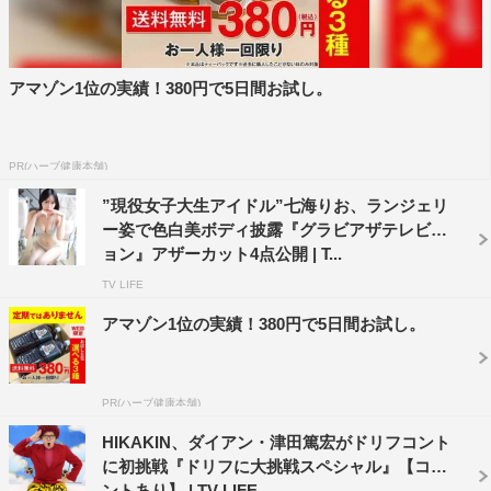
アマゾン1位の実績！380円で5日間お試し。
PR(ハーブ健康本舗)
”現役女子大生アイドル”七海りお、ランジェリ
ー姿で色白美ボディ披露『グラビアザテレビジ
ョン』アザーカット4点公開 | T...
TV LIFE
アマゾン1位の実績！380円で5日間お試し。
PR(ハーブ健康本舗)
HIKAKIN、ダイアン・津田篤宏がドリフコント
に初挑戦『ドリフに大挑戦スペシャル』【コメ
ントあり】 | TV LIFE...