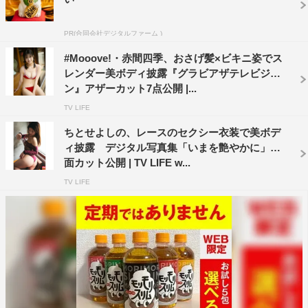
PR(合同会社デジタルファーム )
#Mooove!・赤間四季、おさげ髪×ビキニ姿でス
レンダー美ボディ披露『グラビアザテレビジョ
ン』アザーカット7点公開 |...
TV LIFE
ちとせよしの、レースのセクシー衣装で美ボデ
ィ披露 デジタル写真集「いまを艶やかに」誌
面カット公開 | TV LIFE w...
TV LIFE