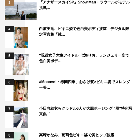
『アナザースカイSP』Snow Man・ラウールがモデル
3
挑戦…
白濱美兎、ビキニ姿で色白美ボディ披露 デジタル限
4
定写真集『純…
“現役女子大生アイドル”七海りお、ランジェリー姿で
5
色白美ボデ…
#Mooove!・赤間四季、おさげ髪×ビキニ姿でスレンダ
6
ー美…
小日向結衣らグラドル6人が大胆ポージング “股”特化写
7
真集「…
高崎かなみ、葡萄色ビキニ姿で美ヒップ披露
8