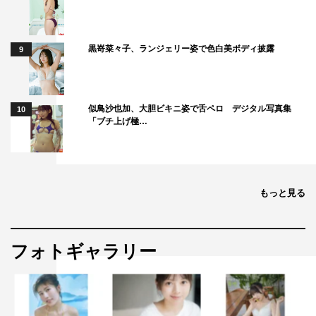
黒嵜菜々子、ランジェリー姿で色白美ボディ披露
9
似鳥沙也加、大胆ビキニ姿で舌ペロ デジタル写真集
10
「ブチ上げ極…
もっと見る
フォトギャラリー