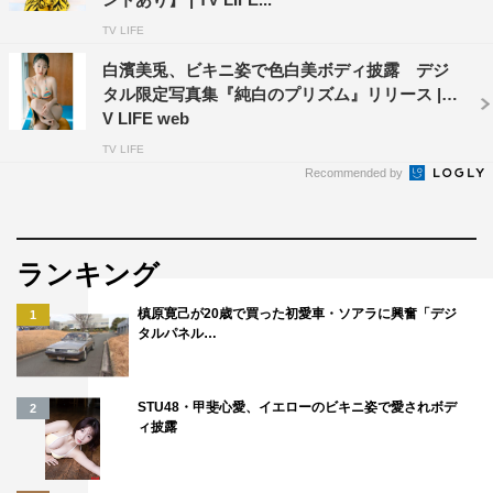
TV LIFE
白濱美兎、ビキニ姿で色白美ボディ披露 デジ
タル限定写真集『純白のプリズム』リリース | T
V LIFE web
TV LIFE
Recommended by
ランキング
槙原寛己が20歳で買った初愛車・ソアラに興奮「デジ
1
タルパネル…
STU48・甲斐心愛、イエローのビキニ姿で愛されボデ
2
ィ披露