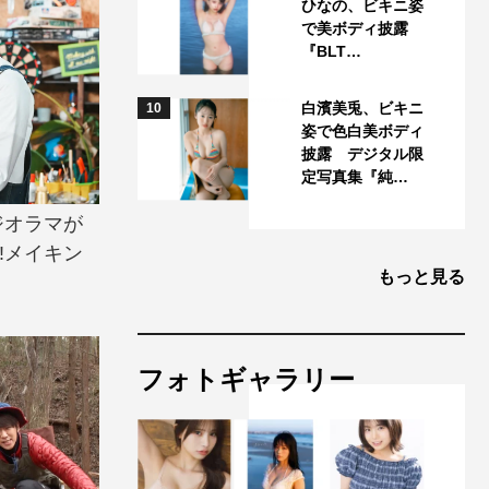
ひなの、ビキニ姿
で美ボディ披露
『BLT…
白濱美兎、ビキニ
10
姿で色白美ボディ
披露 デジタル限
定写真集『純…
ジオラマが
!メイキン
もっと見る
フォトギャラリー