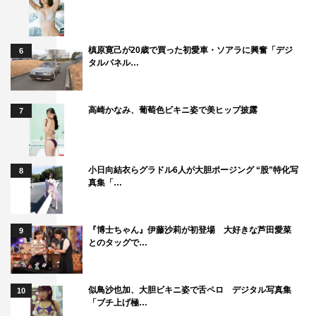
槙原寛己が20歳で買った初愛車・ソアラに興奮「デジ
6
タルパネル…
高崎かなみ、葡萄色ビキニ姿で美ヒップ披露
7
小日向結衣らグラドル6人が大胆ポージング “股”特化写
8
真集「…
『博士ちゃん』伊藤沙莉が初登場 大好きな芦田愛菜
9
とのタッグで…
似鳥沙也加、大胆ビキニ姿で舌ペロ デジタル写真集
10
「ブチ上げ極…