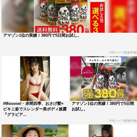
アマゾン1位の実績！380円で5日間お試し。
PR(ハーブ健康本舗)
#Mooove!・赤間四季、おさげ髪×
アマゾン1位の実績！380円で5日間
ビキニ姿でスレンダー美ボディ披露
お試し。
『グラビア...
PR(ハーブ健康本舗)