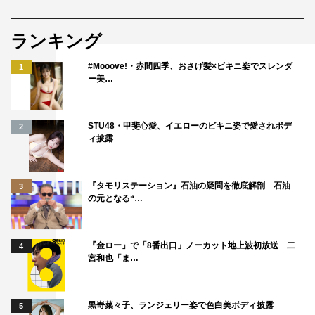
ランキング
#Mooove!・赤間四季、おさげ髪×ビキニ姿でスレンダ
1
ー美…
STU48・甲斐心愛、イエローのビキニ姿で愛されボデ
2
ィ披露
『タモリステーション』石油の疑問を徹底解剖 石油
3
の元となる“…
『金ロー』で「8番出口」ノーカット地上波初放送 二
4
宮和也「ま…
黒嵜菜々子、ランジェリー姿で色白美ボディ披露
5