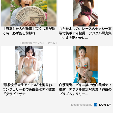
【当選した人が暴露】宝くじ運が動
ちとせよしの、レースのセクシー衣
く時、必ずある前触れ
装で美ボディ披露 デジタル写真集
「いまを艶やかに...
PR(合同会社デジタルファーム )
”現役女子大生アイドル”七海りお、
白濱美兎、ビキニ姿で色白美ボディ
ランジェリー姿で色白美ボディ披露
披露 デジタル限定写真集『純白の
『グラビアザテ...
プリズム』リリー...
Recommended by