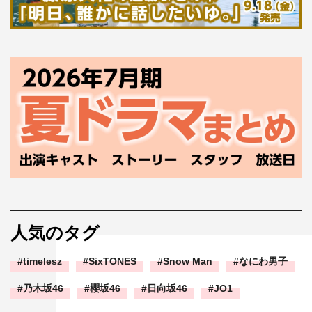
人気のタグ
timelesz
SixTONES
Snow Man
なにわ男子
乃木坂46
櫻坂46
日向坂46
JO1