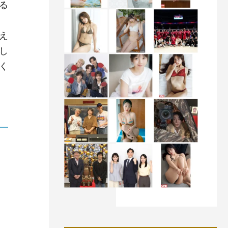
る
え
し
く