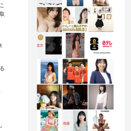
こ
取
ま
来
る
メ
し