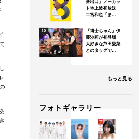
の
番出口」ノーカッ
ト地上波初放送
平
二宮和也「ま…
『博士ちゃん』伊
10
ピ
藤沙莉が初登場
て
大好きな芦田愛菜
とのタッグで…
し
ル
もっと見る
の
フォトギャラリー
あ
き