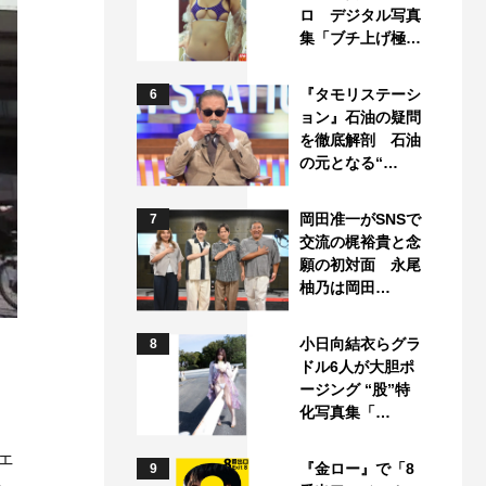
ロ デジタル写真
集「ブチ上げ極…
『タモリステーシ
6
ョン』石油の疑問
を徹底解剖 石油
の元となる“…
岡田准一がSNSで
7
交流の梶裕貴と念
願の初対面 永尾
柚乃は岡田…
小日向結衣らグラ
8
ドル6人が大胆ポ
ージング “股”特
。
化写真集「…
ェ
『金ロー』で「8
9