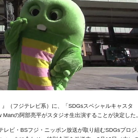
イット！』（フジテレビ系）に、「SDGsスペシャルキャスタ
w Manの阿部亮平がスタジオ生出演することが決定した
フジテレビ・BSフジ・ニッポン放送が取り組むSDGsプロジ