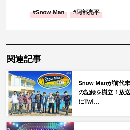
Snow Man
阿部亮平
関連記事
Snow Manが前代
の記録を樹立！放
にTwi…