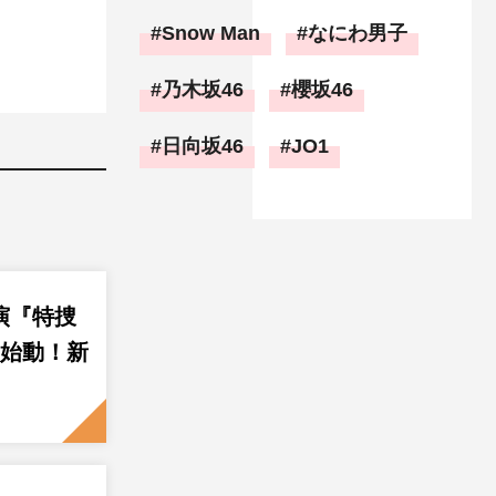
Snow Man
なにわ男子
乃木坂46
櫻坂46
日向坂46
JO1
演『特捜
ン始動！新