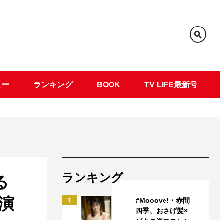
ュー
ランキング
BOOK
TV LIFE最新号
ランキング
る
演
#Mooove!・赤間
1
四季、おさげ髪×