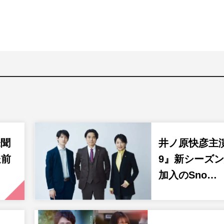
未聞
井ノ原快彦主
送前
9』新シーズ
加入のSno…