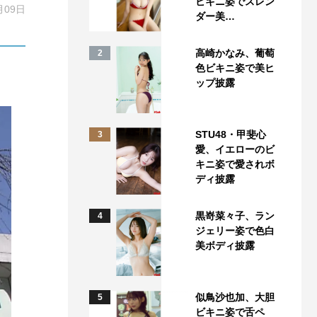
ビキニ姿でスレン
月09日
ダー美…
高崎かなみ、葡萄
2
色ビキニ姿で美ヒ
ップ披露
STU48・甲斐心
3
愛、イエローのビ
キニ姿で愛されボ
ディ披露
黒嵜菜々子、ラン
4
ジェリー姿で色白
美ボディ披露
似鳥沙也加、大胆
5
ビキニ姿で舌ペ