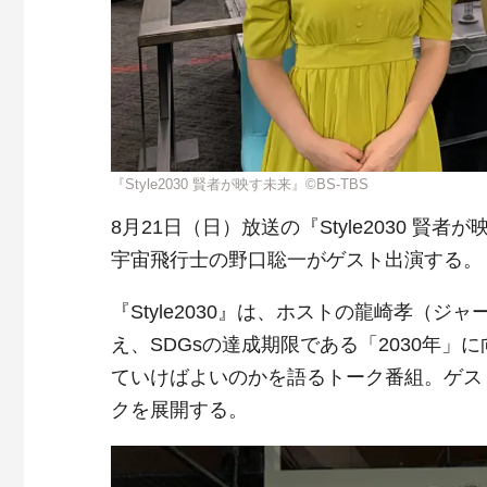
『Style2030 賢者が映す未来』©BS-TBS
8月21日（日）放送の『Style2030 賢者
宇宙飛行士の野口聡一がゲスト出演する。
『Style2030』は、ホストの龍崎孝（
え、SDGsの達成期限である「2030年
ていけばよいのかを語るトーク番組。ゲスト
クを展開する。