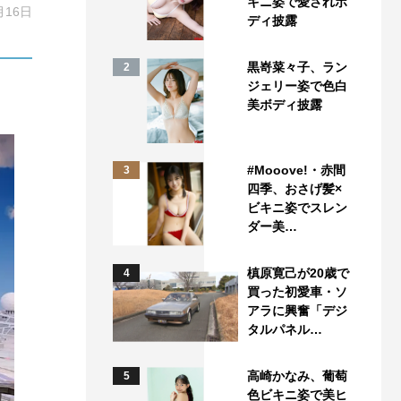
キニ姿で愛されボ
月16日
ディ披露
黒嵜菜々子、ラン
2
ジェリー姿で色白
美ボディ披露
#Mooove!・赤間
3
四季、おさげ髪×
ビキニ姿でスレン
ダー美…
槙原寛己が20歳で
4
買った初愛車・ソ
アラに興奮「デジ
タルパネル…
高崎かなみ、葡萄
5
色ビキニ姿で美ヒ