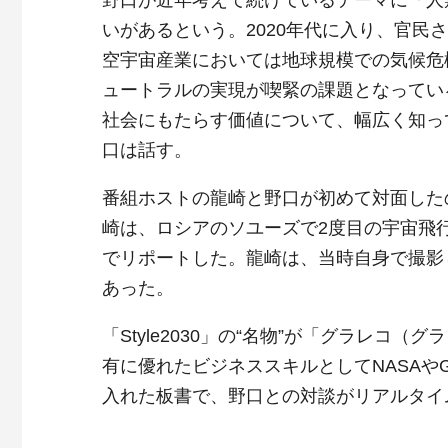
野口が近年考えて続けているテーマに「人
いがあるという。2020年代に入り、官
空宇宙産業においては地球規模での気候危
ュートラルの実現が喫緊の課題となってい
社会にもたらす価値について、幅広く知っ
口は話す。
番組ホストの龍崎と野口が初めて対面したの
崎は、ロシアのソユーズで2度目の宇宙飛
でリポートした。龍崎は、当時自身で撮影
あった。
「Style2030」の“名物”が「グラレ
有に優れたビジネススキルとしてNASAや
入れた板書で、野口との対談がリアルタイ