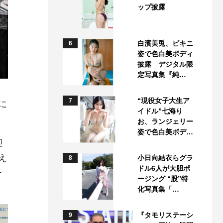
ップ披露
白濱美兎、ビキニ
6
姿で色白美ボディ
披露 デジタル限
定写真集『純…
“現役女子大生ア
7
に
イドル”七海り
お、ランジェリー
姿で色白美ボデ…
迎
え
小日向結衣らグラ
8
ドル6人が大胆ポ
ー
ージング “股”特
化写真集「…
『タモリステーシ
9