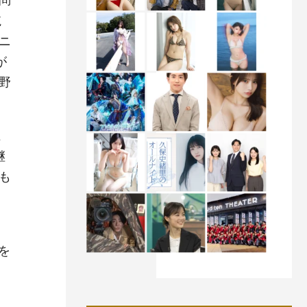
問
航
ニ
が
野
龍
継
も
を