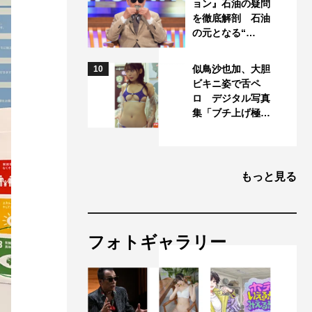
ョン』石油の疑問
を徹底解剖 石油
の元となる“…
似鳥沙也加、大胆
10
ビキニ姿で舌ペ
ロ デジタル写真
集「ブチ上げ極…
もっと見る
フォトギャラリー