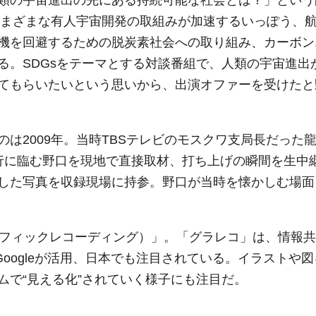
類の宇宙進出の先にある持続可能な社会とは？」という
民さまざまな有人宇宙開発の取組みが加速するいっぽう、
機を回避するための脱炭素社会への取り組み、カーボン
る。SDGsをテーマとする対談番組で、人類の宇宙進出
てもらいたいという思いから、出演オファーを受けたと
は2009年。当時TBSテレビのモスクワ支局長だった
行に臨む野口を現地で直接取材、打ち上げの瞬間を生中
した写真を収録現場に持参。野口が当時を懐かしむ場面
コ（グラフィックレコーディング）」。「グラレコ」は、情報共
Googleが活用、日本でも注目されている。イラストや図
ムで“見える化”されていく様子にも注目だ。