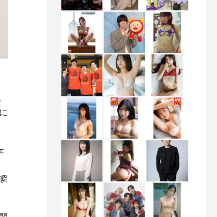
見
に
ェ
瞬