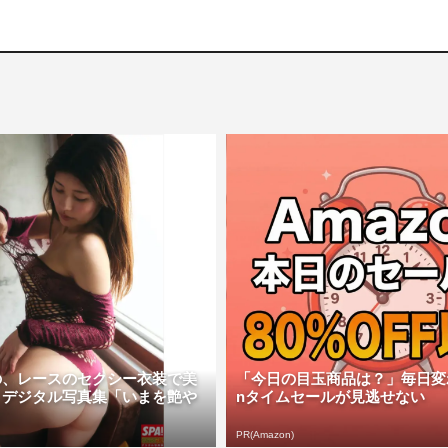
の、レースのセクシー衣装で美
「今日の目玉商品は？」毎日変わ
 デジタル写真集「いまを艶や
nタイムセールが見逃せない
PR(Amazon)