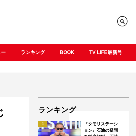
ュー
ランキング
BOOK
TV LIFE最新号
ランキング
じ
『タモリステーシ
1
ョン』石油の疑問