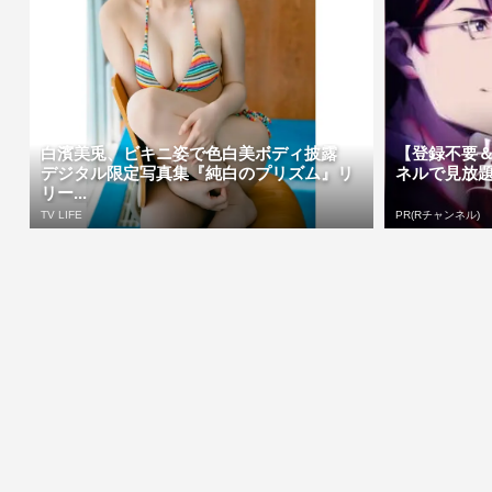
白濱美兎、ビキニ姿で色白美ボディ披露
【登録不要
デジタル限定写真集『純白のプリズム』リ
ネルで見放
リー...
TV LIFE
PR(Rチャンネル)