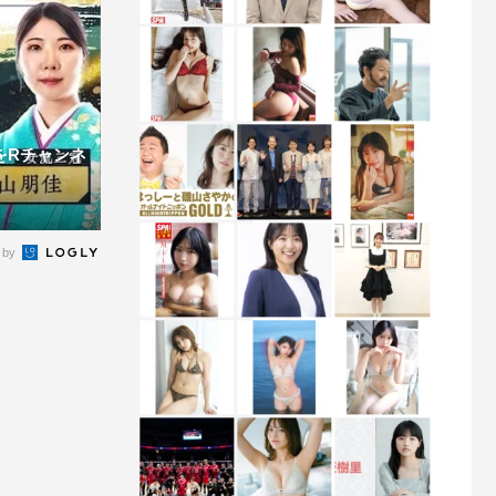
をRチャンネ
 by