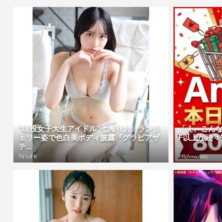
”現役女子大生アイドル”七海りお、ランジ
「え、こんな
ェリー姿で色白美ボディ披露『グラビアザ
F以上が続々登
テ...
TV LIFE
PR(Amazon)