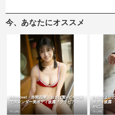
今、あなたにオススメ
#Mooove!・赤間四季、おさげ髪×ビキニ姿
ちとせよし
でスレンダー美ボディ披露『グラビア...
ボディ披露
かに...
TV LIFE
TV LIFE