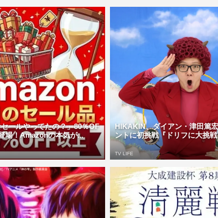
セールやってたの？」80％OF
HIKAKIN、ダイアン・津田篤
場！Amazonの本気が...
ントに初挑戦『ドリフに大挑戦ス
TV LIFE