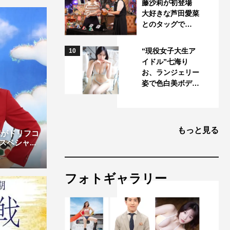
藤沙莉が初登場
大好きな芦田愛菜
とのタッグで…
“現役女子大生ア
10
イドル”七海り
お、ランジェリー
姿で色白美ボデ…
もっと見る
宏がドリフコ
ペシャ...
フォトギャラリー