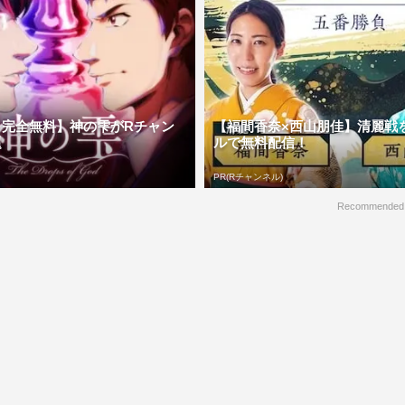
＆完全無料】神の雫がRチャン
【福間香奈×西山朋佳】清麗戦
題
ルで無料配信！
PR(Rチャンネル)
Recommended