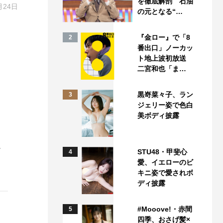
を徹底解剖 石油
月24日
の元となる“…
『金ロー』で「8
2
番出口」ノーカッ
ト地上波初放送
二宮和也「ま…
黒嵜菜々子、ラン
3
ジェリー姿で色白
美ボディ披露
ー
STU48・甲斐心
4
愛、イエローのビ
キニ姿で愛されボ
ディ披露
#Mooove!・赤間
5
四季、おさげ髪×