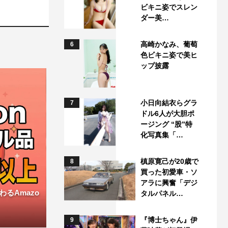
ビキニ姿でスレン
ダー美…
高崎かなみ、葡萄
6
色ビキニ姿で美ヒ
ップ披露
小日向結衣らグラ
7
ドル6人が大胆ポ
ージング “股”特
化写真集「…
槙原寛己が20歳で
8
買った初愛車・ソ
アラに興奮「デジ
るAmazo
タルパネル…
『博士ちゃん』伊
9