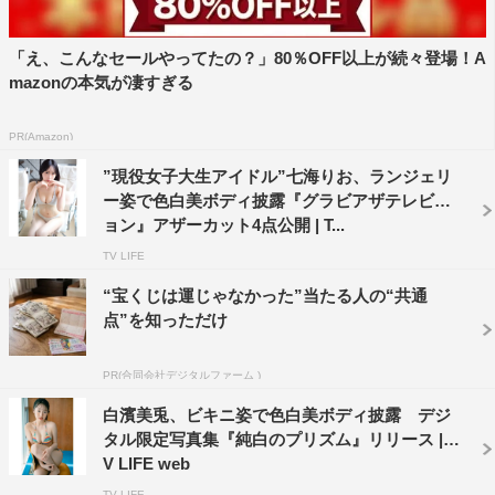
「え、こんなセールやってたの？」80％OFF以上が続々登場！A
mazonの本気が凄すぎる
PR(Amazon)
”現役女子大生アイドル”七海りお、ランジェリ
ー姿で色白美ボディ披露『グラビアザテレビジ
ョン』アザーカット4点公開 | T...
TV LIFE
“宝くじは運じゃなかった”当たる人の“共通
点”を知っただけ
PR(合同会社デジタルファーム )
白濱美兎、ビキニ姿で色白美ボディ披露 デジ
タル限定写真集『純白のプリズム』リリース | T
V LIFE web
TV LIFE