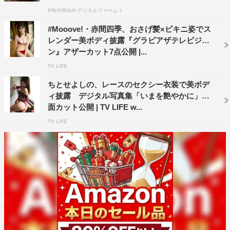
PR(合同会社デジタルファーム )
#Mooove!・赤間四季、おさげ髪×ビキニ姿でス
レンダー美ボディ披露『グラビアザテレビジョ
ン』アザーカット7点公開 |...
TV LIFE
ちとせよしの、レースのセクシー衣装で美ボデ
ィ披露 デジタル写真集「いまを艶やかに」誌
面カット公開 | TV LIFE w...
TV LIFE