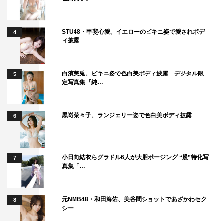
STU48・甲斐心愛、イエローのビキニ姿で愛されボデ
4
ィ披露
白濱美兎、ビキニ姿で色白美ボディ披露 デジタル限
5
定写真集『純…
黒嵜菜々子、ランジェリー姿で色白美ボディ披露
6
小日向結衣らグラドル6人が大胆ポージング “股”特化写
7
真集「…
元NMB48・和田海佑、美谷間ショットであざかわセク
8
シー