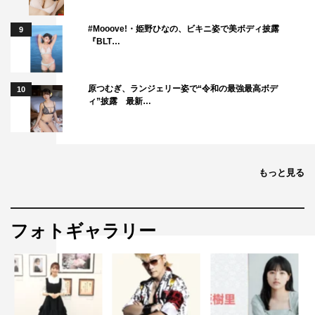
#Mooove!・姫野ひなの、ビキニ姿で美ボディ披露
9
『BLT…
原つむぎ、ランジェリー姿で“令和の最強最高ボデ
10
ィ”披露 最新…
もっと見る
フォトギャラリー