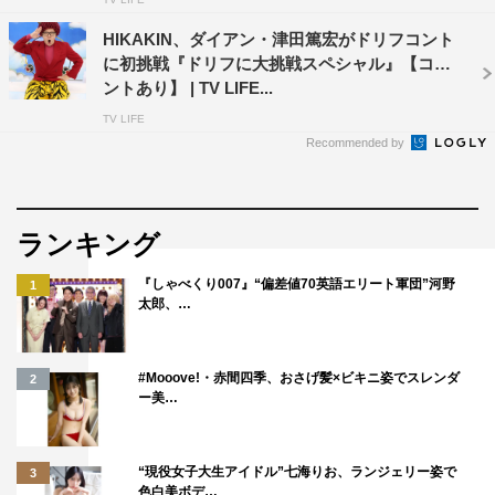
HIKAKIN、ダイアン・津田篤宏がドリフコント
に初挑戦『ドリフに大挑戦スペシャル』【コメ
ントあり】 | TV LIFE...
TV LIFE
Recommended by
ランキング
『しゃべくり007』“偏差値70英語エリート軍団”河野
1
太郎、…
#Mooove!・赤間四季、おさげ髪×ビキニ姿でスレンダ
2
ー美…
“現役女子大生アイドル”七海りお、ランジェリー姿で
3
色白美ボデ…