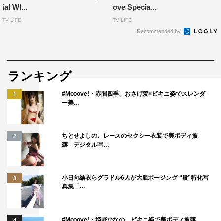
ial WI...
ove Specia...
TV LIFE
TV LIFE
Recommended by
ランキング
#Mooove!・赤間四季、おさげ髪×ビキニ姿でスレンダ
1
ー美…
ちとせよしの、レースのセクシー衣装で美ボディ披
2
露 デジタル写…
小日向結衣らグラドル6人が大胆ポージング “股”特化写
3
真集「…
#Mooove!・姫野ひなの、ビキニ姿で美ボディ披露
4