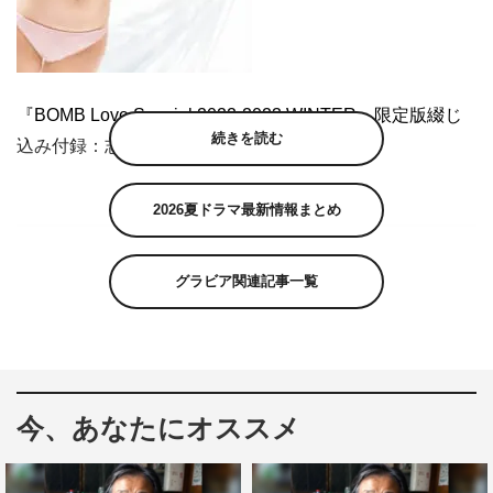
『BOMB Love Special 2022-2023 WINTER』限定版綴じ
続きを読む
込み付録：志田音々 両面超BIGポスター
2026夏ドラマ最新情報まとめ
グラビア関連記事一覧
今、あなたにオススメ