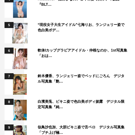
『BLT…
“現役女子大生アイドル”七海りお、ランジェリー姿で
5
色白美ボデ…
軟体Iカップグラビアアイドル・仲根なのか、1st写真集
6
「おは…
鈴木優香、ランジェリー姿でベッドにごろん デジタ
7
ル写真集「艶…
白濱美兎、ビキニ姿で色白美ボディ披露 デジタル限
8
定写真集『純…
似鳥沙也加、大胆ビキニ姿で舌ペロ デジタル写真集
9
「ブチ上げ極…