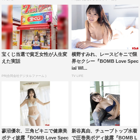
宝くじ当選で貧乏女性が人生変
横野すみれ、レースビキニで限
えた実話
界セクシー『BOMB Love Spec
ial WI...
PR(合同会社デジタルファーム )
TV LIFE
蓼沼優衣、三角ビキニで健康美
新谷真由、チューブトップ水着
ボティ披露『BOMB Love Spec
で圧巻美ボディ披露『BOMB L