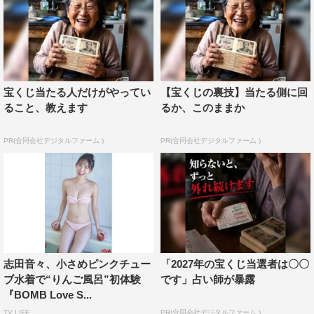
宝くじ当たる人だけがやってい
【宝くじの裏技】当たる側に回
ること、教えます
るか、このままか
PR(合同会社デジタルファーム )
PR(合同会社デジタルファーム )
志田音々、小さめピンクチュー
「2027年の宝くじ当選者は〇〇
ブ水着で“りんご風呂”初体験
です」占い師が暴露
『BOMB Love S...
TV LIFE
PR(合同会社デジタルファーム )